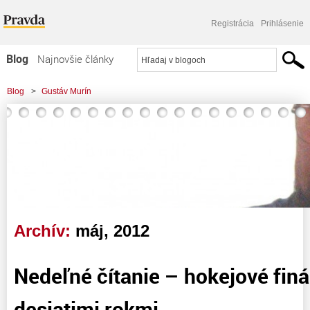
Registrácia
Prihlásenie
Blog
Najnovšie články
Najčítanejšie články
Blog
>
Gustáv Murín
Najkomentovanejšie články
Zoznam blogov
Komerčné blogy
Archív:
máj, 2012
Nedeľné čítanie – hokejové finá
desiatimi rokmi