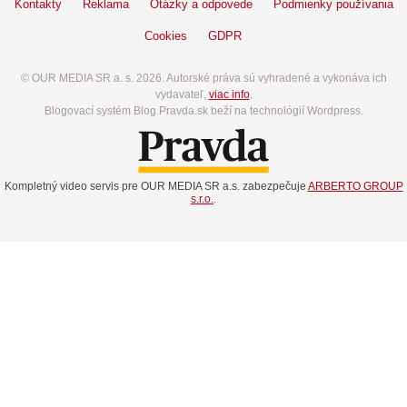
Kontakty
Reklama
Otázky a odpovede
Podmienky používania
Cookies
GDPR
© OUR MEDIA SR a. s. 2026. Autorské práva sú vyhradené a vykonáva ich
vydavateľ,
viac info
.
Blogovací systém Blog.Pravda.sk beží na technológií Wordpress.
Kompletný video servis pre OUR MEDIA SR a.s. zabezpečuje
ARBERTO GROUP
s.r.o.
.