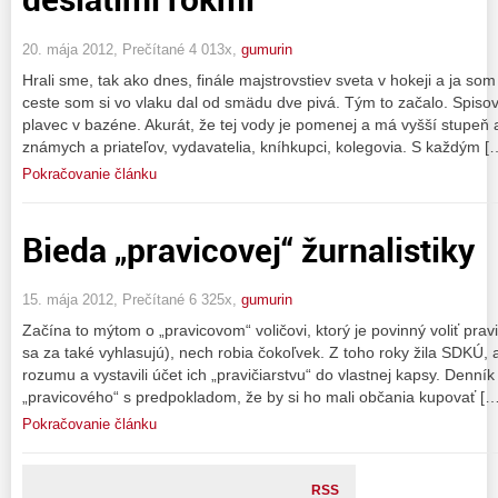
20. mája 2012, Prečítané 4 013x,
gumurin
Hrali sme, tak ako dnes, finále majstrovstiev sveta v hokeji a ja som
ceste som si vo vlaku dal od smädu dve pivá. Tým to začalo. Spisov
plavec v bazéne. Akurát, že tej vody je pomenej a má vyšší stupeň a
známych a priateľov, vydavatelia, kníhkupci, kolegovia. S každým [
Pokračovanie článku
Bieda „pravicovej“ žurnalistiky
15. mája 2012, Prečítané 6 325x,
gumurin
Začína to mýtom o „pravicovom“ voličovi, ktorý je povinný voliť prav
sa za také vyhlasujú), nech robia čokoľvek. Z toho roky žila SDKÚ, 
rozumu a vystavili účet ich „pravičiarstvu“ do vlastnej kapsy. Denn
„pravicového“ s predpokladom, že by si ho mali občania kupovať […
Pokračovanie článku
RSS