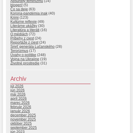
Absurdity feminizmu
(14)
blogeri!
(5)
Čo sa deje
(63)
Korona-pandémia inak
(40)
Krimi
(123)
Kultúrne reflexie
(49)
Literárne ukážky
(30)
Literatúra a literáti
(16)
O médiách
(72)
Príbehy z ciest
(24)
Reportáže z ciest
(24)
Smrť generála Lučanského
(28)
Terorizmus
(17)
Úvahy o politike
(248)
Vojna na Ukrajine
(19)
Životné prostredie
(31)
Archív
júl 2026
jún 2026
máj 2026
apríl 2026
marec 2026
február 2026
január 2026
december 2025
november 2025
október 2025
september 2025
jún 2023