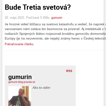
Bude Tretia svetová?
30. mája 2022, Prečítané 5 658x,
gumurin
Je hrozné vidieť blížiacu sa svetovú katastrofu a vedieť, že napri
varovaniam nám ostáva len bezmocne sa prizerať. Aj intelektuáli 
rodiacich Spojených štátov rozpoznali brutálnu genocídu domorodý
Európy (je na neuverenie, ale nejaký známy herec v Českej televízii
Pokračovanie článku
RSS
gumurin
gumurin.blog.pravda.sk
Ako to vidím