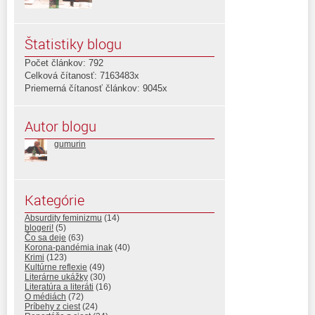
Štatistiky blogu
Počet článkov: 792
Celková čítanosť: 7163483x
Priemerná čítanosť článkov: 9045x
Autor blogu
gumurin
Kategórie
Absurdity feminizmu
(14)
blogeri!
(5)
Čo sa deje
(63)
Korona-pandémia inak
(40)
Krimi
(123)
Kultúrne reflexie
(49)
Literárne ukážky
(30)
Literatúra a literáti
(16)
O médiách
(72)
Príbehy z ciest
(24)