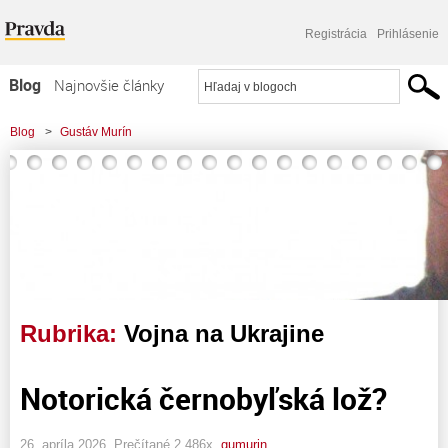
Registrácia
Prihlásenie
Blog
Najnovšie články
Najčítanejšie články
Blog
>
Gustáv Murín
Najkomentovanejšie články
Zoznam blogov
Komerčné blogy
Rubrika:
Vojna na Ukrajine
Notorická černobyľská lož?
26. apríla 2026, Prečítané 2 486x,
gumurin