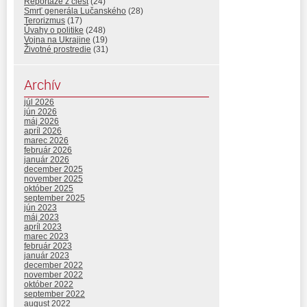
Reportáže z ciest
(24)
Smrť generála Lučanského
(28)
Terorizmus
(17)
Úvahy o politike
(248)
Vojna na Ukrajine
(19)
Životné prostredie
(31)
Archív
júl 2026
jún 2026
máj 2026
apríl 2026
marec 2026
február 2026
január 2026
december 2025
november 2025
október 2025
september 2025
jún 2023
máj 2023
apríl 2023
marec 2023
február 2023
január 2023
december 2022
november 2022
október 2022
september 2022
august 2022