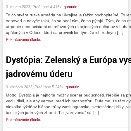
3. marca 2023, Prečítané 4 416x,
gumurin
To čo stvára ruská armáda na Ukrajine je ťažko pochopiteľné. To le
odpoveď a navyše takú, čo sa hodí tým, čo sa pýtajú. Tým, čo sa 
utrpenie neonacistami ostreľovaných ukrajinských občanov v Luhan
upálených v Odese, ktorí sa previnili len tým, že ich rodným […]
Pokračovanie článku
Dystópia: Zelenský a Európa vy
jadrovému úderu
3. októbra 2022, Prečítané 5 246x,
gumurin
Motto: Dystópia je najhorší možný scenár budúcnosti. Nepíše sa pret
veci udiali, ale aby varoval pred ich možnosťou. Dúfajme, že táto 
niekoľko týždňov hlásne trúby washingtonskej svetovládnej kliky „v
taktických jadrových zbraní. Tie „varovania“ sa […]
Pokračovanie článku