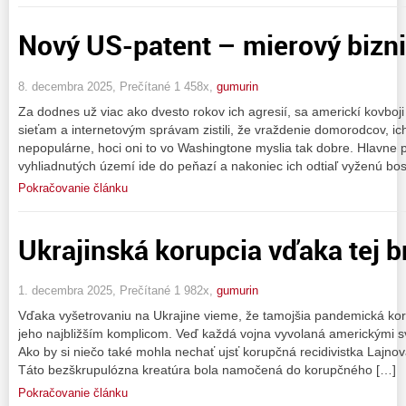
Nový US-patent – mierový bizni
8. decembra 2025, Prečítané 1 458x,
gumurin
Za dodnes už viac ako dvesto rokov ich agresií, sa americkí kovboj
sieťam a internetovým správam zistili, že vraždenie domorodcov, ich 
nepopulárne, hoci oni to vo Washingtone myslia tak dobre. Hlavne 
vyhliadnutých území ide do peňazí a nakoniec ich odtiaľ vyženú b
Pokračovanie článku
Ukrajinská korupcia vďaka tej b
1. decembra 2025, Prečítané 1 982x,
gumurin
Vďaka vyšetrovaniu na Ukrajine vieme, že tamojšia pandemická ko
jeho najbližším komplicom. Veď každá vojna vyvolaná americkými sv
Ako by si niečo také mohla nechať ujsť korupčná recidivistka Lajno
Táto bezškrupulózna kreatúra bola namočená do korupčného […]
Pokračovanie článku