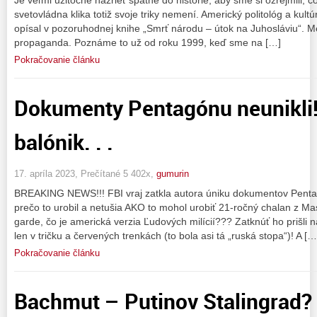
svetovládna klika totiž svoje triky nemení. Americký politológ a kultúrn
opísal v pozoruhodnej knihe „Smrť národu – útok na Juhosláviu“. Me
propaganda. Poznáme to už od roku 1999, keď sme na […]
Pokračovanie článku
Dokumenty Pentagónu neunikli! 
balónik. . .
17. apríla 2023, Prečítané 5 402x,
gumurin
BREAKING NEWS!!! FBI vraj zatkla autora úniku dokumentov Pentag
prečo to urobil a netušia AKO to mohol urobiť 21-ročný chalan z Mas
garde, čo je americká verzia Ľudových milícií??? Zatknúť ho prišli 
len v tričku a červených trenkách (to bola asi tá „ruská stopa“)! A […
Pokračovanie článku
Bachmut – Putinov Stalingrad?