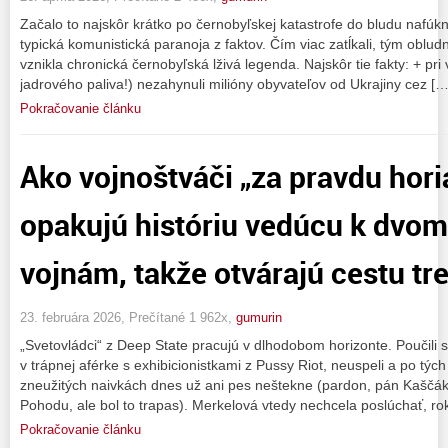
Začalo to najskôr krátko po černobyľskej katastrofe do bludu naf
typická komunistická paranoja z faktov. Čím viac zatĺkali, tým obludn
vznikla chronická černobyľská lživá legenda. Najskôr tie fakty: + pri
jadrového paliva!) nezahynuli milióny obyvateľov od Ukrajiny cez […
Pokračovanie článku
Ako vojnoštváči „za pravdu hori
opakujú históriu vedúcu k dvo
vojnám, takže otvárajú cestu tret
23. februára 2026, Prečítané 1 962x,
gumurin
„Svetovládci“ z Deep State pracujú v dlhodobom horizonte. Poučili 
v trápnej aférke s exhibicionistkami z Pussy Riot, neuspeli a po tý
zneužitých naivkách dnes už ani pes neštekne (pardon, pán Kaščák 
Pohodu, ale bol to trapas). Merkelová vtedy nechcela poslúchať, ro
Pokračovanie článku