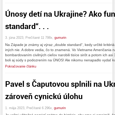
Únosy detí na Ukrajine? Ako fu
standard“. . .
3. júna 2023, Prečítané 11 798x,
gumurin
Na Západe je známy aj výraz „double standard“, kedy určité kritéri
iných nie. A dobre vedia, čo to znamená. Vo Vietname Američania 
bombardovaním civilných cieľov narobili tisíce sirôt a potom ich asi
boli aj súdy s podozrením na ÚNOS! Ale nikomu nenapadlo vydať kv
Pokračovanie článku
Pavel s Čaputovou splnili na Ukr
zároveň cynickú úlohu
1. mája 2023, Prečítané 6 296x,
gumurin
Je veľmi užitočné nazrieť spätne do histórie, aby sme si ozrejmili, 