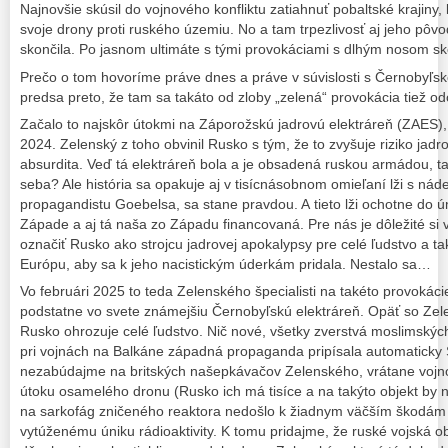
Najnovšie skúsil do vojnového konfliktu zatiahnuť pobaltské krajiny,
svoje drony proti ruského územiu. No a tam trpezlivosť aj jeho pôv
skončila. Po jasnom ultimáte s tými provokáciami s dlhým nosom sko
Prečo o tom hovoríme práve dnes a práve v súvislosti s Černobyľs
predsa preto, že tam sa takáto od zloby „zelená“ provokácia tiež od
Začalo to najskôr útokmi na Záporožskú jadrovú elektráreň (ZAES), 
2024. Zelenský z toho obvinil Rusko s tým, že to zvyšuje riziko jadro
absurdita. Veď tá elektráreň bola a je obsadená ruskou armádou, t
seba? Ale história sa opakuje aj v tisícnásobnom omieľaní lži s nád
propagandistu Goebelsa, sa stane pravdou. A tieto lži ochotne do ú
Západe a aj tá naša zo Západu financovaná. Pre nás je dôležité si 
označiť Rusko ako strojcu jadrovej apokalypsy pre celé ľudstvo a ta
Európu, aby sa k jeho nacistickým úderkám pridala. Nestalo sa…
Vo februári 2025 to teda Zelenského špecialisti na takéto provokáci
podstatne vo svete známejšiu Černobyľskú elektráreň. Opäť so Ze
Rusko ohrozuje celé ľudstvo. Nič nové, všetky zverstvá moslimskýc
pri vojnách na Balkáne západná propaganda pripísala automaticky
nezabúdajme na britských našepkávačov Zelenského, vrátane vojn
útoku osamelého dronu (Rusko ich má tisíce a na takýto objekt by 
na sarkofág zničeného reaktora nedošlo k žiadnym väčším škodám 
vytúženému úniku rádioaktivity. K tomu pridajme, že ruské vojská o