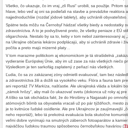
Všetko, čo ukazuje, čo im vraj „zlí Rusi“ urobili, sa použije. Pritom
hlave, lebo veď aj oni sa podieľali na stavbe a prevádzke reaktora a 
najjednoduchšie (rozdať jódové tablety), aby uchránili obyvateľstvo.
Spätne teda môžu na Černobyľ hádzať všetky biedy a nedostatky s
zdravotníctva. A to je podvyživené preto, že všetky peniaze z EÚ st
oligarchovia. Nestalo by sa to, keby v tom nebol zainteresovaný aj „
na Ukrajine občania lekárov podplácajú, aby si uchránili zdravie i ži
počíta a preto majú mizerné platy…
V tom marazme politickom aj ekonomickom je tá strašidelná „zaká
vydieranie Európskej Únie, aby im už zase za nás všetkých niečo pr
Výsledkom je ten sarkofág zaplatený z peňazí nás všetkých.
Ľudia, čo sa zo zakázanej zóny odmietli evakuovať, tam bez násled
a zdravotníctva žili a dožili sa vysokého veku. Flóra a fauna tam pr
ani reportáž
TV Markíza
, našťastie. Ale ukrajinská vláda a lokálni 
„zámok hrôzy“, aby mali čo ukazovať svetu (dokonca už roky aj pre t
A tíško sa tak obchádza fakt, že do Hirošimy a Nagasaki po omnoho
atómových bômb sa obyvatelia vracali už po pár týždňoch, mesto z
je to kvitnúce ľudské osídlenie. Ale pre Ukrajincov je zaujímavejší „
neho reportáž), lebo tá prekotná evakuácia bola skutočne komunistic
veľmi dobre vynímajú na smutných záberoch fotoaparátov a kamier.
najväčšou ľudskou traumou spôsobenou černobyľskou haváriou (
T