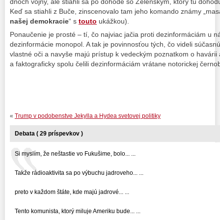
dňoch vojny, ale stiahli sa po dohode so Zelenským, ktorý tú dohodu
Keď sa stiahli z Buče, zinscenovalo tam jeho komando známy „masa
našej demokracie
“ s
touto
ukážkou).
Ponaučenie je prosté – tí, čo najviac jačia proti dezinformáciám u n
dezinformácie monopol. A tak je povinnosťou tých, čo videli súčasn
vlastné oči a navyše majú prístup k vedeckým poznatkom o havárii a
a faktograficky spolu čelili dezinformáciám vrátane notorickej černoby
«
Trump v podobenstve Jekylla a Hydea svetovej politiky
Debata ( 29 príspevkov )
Si myslím, že neštastie vo Fukušime, bolo... ...
Takže rádioaktivita sa po výbuchu jadroveho... ...
preto v každom štáte, kde majú jadrové... ...
Tento komunista, ktorý miluje Ameriku bude... ...