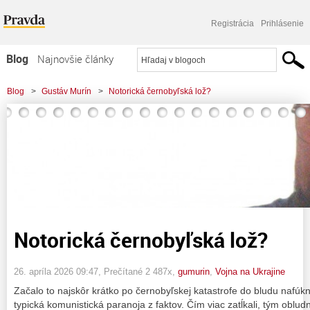
Registrácia
Prihlásenie
Blog
Najnovšie články
Najčítanejšie články
Blog
>
Gustáv Murín
>
Notorická černobyľská lož?
Najkomentovanejšie články
Zoznam blogov
Komerčné blogy
Notorická černobyľská lož?
26. apríla 2026 09:47
, Prečítané 2 487x,
gumurin
,
Vojna na Ukrajine
Začalo to najskôr krátko po černobyľskej katastrofe do bludu naf
typická komunistická paranoja z faktov. Čím viac zatĺkali, tým obludne