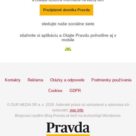
a získajte užitočné informácie na každý deň
Predplatné denníka Pravda
sledujte naše sociálne siete
stiahnite si aplikáciu a čítajte Pravdu pohodlne aj v
mobile
Kontakty
Reklama
Otázky a odpovede
Podmienky používania
Cookies
GDPR
© OUR MEDIA SR a. s. 2026. Autorské práva sú vyhradené a vykonáva ich
vydavateľ,
viac info
.
Blogovací systém Blog.Pravda.sk beží na technológií Wordpress.