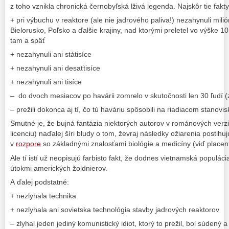
z toho vznikla chronická černobyľská lživá legenda. Najskôr tie fakty
+ pri výbuchu v reaktore (ale nie jadrového paliva!) nezahynuli mili
Bielorusko, Poľsko a ďalšie krajiny, nad ktorými preletel vo výške 1
tam a späť
+ nezahynuli ani státisíce
+ nezahynuli ani desaťtisíce
+ nezahynuli ani tisíce
– do dvoch mesiacov po havárii zomrelo v skutočnosti len 30 ľudí (
– prežili dokonca aj tí, čo tú haváriu spôsobili na riadiacom stanovis
Smutné je, že bujná fantázia niektorých autorov v románových verz
licenciu) naďalej šíri bludy o tom, ževraj následky ožiarenia postih
v
rozpore
so základnými znalosťami biológie a medicíny (viď placent
Ale tí istí už neopisujú farbisto fakt, že dodnes vietnamská populác
útokmi amerických žoldnierov.
A ďalej podstatné:
+ nezlyhala technika
+ nezlyhala ani sovietska technológia stavby jadrových reaktorov
– zlyhal jeden jediný komunistický idiot, ktorý to prežil, bol súdený 