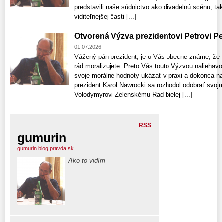
predstavili naše súdnictvo ako divadelnú scénu, tak
viditeľnejšej časti [...]
Otvorená Výzva prezidentovi Petrovi Pe
01.07.2026
Vážený pán prezident, je o Vás obecne známe, že v 
rád moralizujete. Preto Vás touto Výzvou nalieha
svoje morálne hodnoty ukázať v praxi a dokonca na
prezident Karol Nawrocki sa rozhodol odobrať svoj
Volodymyrovi Zelenskému Rad bielej [...]
RSS
gumurin
gumurin.blog.pravda.sk
Ako to vidím