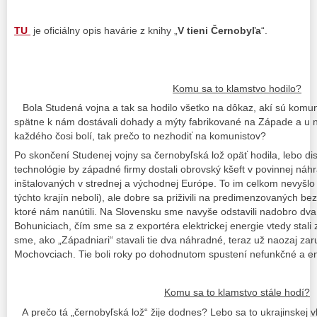
TU
je oficiálny opis havárie z knihy „
V tieni Černobyľa
“.
Komu sa to klamstvo hodilo?
Bola Studená vojna a tak sa hodilo všetko na dôkaz, akí sú komunisti
spätne k nám dostávali dohady a mýty fabrikované na Západe a u ná
každého čosi bolí, tak prečo to nezhodiť na komunistov?
Po skončení Studenej vojny sa černobyľská lož opäť hodila, lebo dis
technológie by západné firmy dostali obrovský kšeft v povinnej náhr
inštalovaných v strednej a východnej Európe. To im celkom nevyšlo
týchto krajín neboli), ale dobre sa priživili na predimenzovaných b
ktoré nám nanútili. Na Slovensku sme navyše odstavili nadobro dva
Bohuniciach, čím sme sa z exportéra elektrickej energie vtedy stali z
sme, ako „Západniari“ stavali tie dva náhradné, teraz už naozaj za
Mochovciach. Tie boli roky po dohodnutom spustení nefunkčné a 
Komu sa to klamstvo stále hodí?
A prečo tá „černobyľská lož“ žije dodnes? Lebo sa to ukrajinskej v