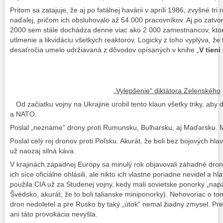
Pritom sa zatajuje, že aj po fatálnej havárii v apríli 1986, zvyšné tri
naďalej, pričom ich obsluhovalo až 54 000 pracovníkov. Aj po zatvor
2000 sem stále dochádza denne viac ako 2 000 zamestnancov, kto
utlmenie a likvidáciu všetkých reaktorov. Logicky z toho vyplýva, že 
desaťročia umelo udržiavaná z dôvodov opísaných v knihe „
V tien
„Vylepšenie“ diktátora Zelenského
Od začiatku vojny na Ukrajine urobil tento klaun všetky triky, aby do
a NATO.
Poslal „neznáme“ drony proti Rumunsku, Bulharsku, aj Maďarsku. 
Poslal celý roj dronov proti Poľsku. Akurát, že boli bez bojových hlav
už naozaj silná káva.
V krajinách západnej Európy sa minulý rok objavovali záhadné drony
ich síce oficiálne ohlásili, ale nikto ich vlastne poriadne nevidel a hl
použila CIA už za Studenej vojny, kedy mali sovietske ponorky „na
Švédsko, akurát, že to boli talianske miniponorky). Nehovoriac o to
dron nedoletel a pre Rusko by taký „útok“ nemal žiadny zmysel. Pre
ani táto provokácia nevyšla.