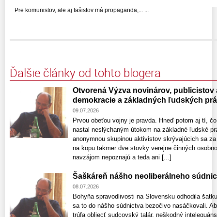
Pre komunistov, ale aj fašistov má propaganda,... ...
Ďalšie články od tohto blogera
Otvorená Výzva novinárov, publicistov
demokracie a základných ľudských pr
09.07.2026
Prvou obeťou vojny je pravda. Hneď potom aj tí, čo
nastal neslýchaným útokom na základné ľudské prá
anonymnou skupinou aktivistov skrývajúcich sa za s
na kopu takmer dve stovky verejne činných osobno
navzájom nepoznajú a teda ani [...]
Šaškáreň nášho neoliberálneho súdnic
08.07.2026
Bohyňa spravodlivosti na Slovensku odhodila šatku 
sa to do nášho súdnictva bezočivo nasáčkovali. Absu
trúfa obliecť sudcovský talár, neškodný inteleguáns