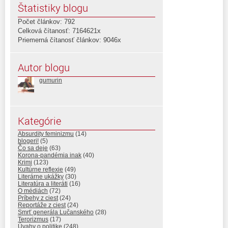
Štatistiky blogu
Počet článkov: 792
Celková čítanosť: 7164621x
Priemerná čítanosť článkov: 9046x
Autor blogu
gumurin
Kategórie
Absurdity feminizmu
(14)
blogeri!
(5)
Čo sa deje
(63)
Korona-pandémia inak
(40)
Krimi
(123)
Kultúrne reflexie
(49)
Literárne ukážky
(30)
Literatúra a literáti
(16)
O médiách
(72)
Príbehy z ciest
(24)
Reportáže z ciest
(24)
Smrť generála Lučanského
(28)
Terorizmus
(17)
Úvahy o politike
(248)