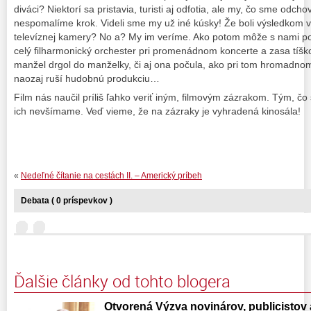
diváci? Niektorí sa pristavia, turisti aj odfotia, ale my, čo sme odch
nespomalíme krok. Videli sme my už iné kúsky! Že boli výsledkom virt
televíznej kamery? No a? My im veríme. Ako potom môže s nami po
celý filharmonický orchester pri promenádnom koncerte a zasa tíšk
manžel drgol do manželky, či aj ona počula, ako pri tom hromadnom 
naozaj ruší hudobnú produkciu…
Film nás naučil príliš ľahko veriť iným, filmovým zázrakom. Tým, čo
ich nevšímame. Veď vieme, že na zázraky je vyhradená kinosála!
«
Nedeľné čítanie na cestách II. – Americký príbeh
Debata ( 0 príspevkov )
Ďalšie články od tohto blogera
Otvorená Výzva novinárov, publicistov