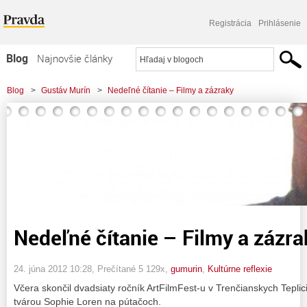
Registrácia
Prihlásenie
Blog
Najnovšie články
Najčítanejšie články
Blog
>
Gustáv Murín
>
Nedeľné čítanie – Filmy a zázraky
Najkomentovanejšie články
Zoznam blogov
Komerčné blogy
Nedeľné čítanie – Filmy a zázra
24. júna 2012 10:28
, Prečítané 5 129x,
gumurin
,
Kultúrne reflexie
Včera skončil dvadsiaty ročník ArtFilmFest-u v Trenčianskych Teplic
tvárou Sophie Loren na pútačoch.