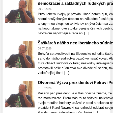
demokracie a základných ľudských pr
09.07.2026
Prvou obeťou vojny je pravda. Hneď potom aj tí, čo
nastal neslýchaným útokom na základné ľudské prá
anonymnou skupinou aktivistov skrývajúcich sa za s
na kopu takmer dve stovky verejne činných osobno
navzájom nepoznajú a teda ani [...]
Šaškáreň nášho neoliberálneho súdnic
08.07.2026
Bohyňa spravodlivosti na Slovensku odhodila šatku 
sa to do nášho súdnictva bezočivo nasáčkovali. Absu
trúfa obliecť sudcovský talár, neškodný inteleguáns
predstavili naše súdnictvo ako divadelnú scénu, tak
viditeľnejšej časti [...]
Otvorená Výzva prezidentovi Petrovi Pe
01.07.2026
Vážený pán prezident, je o Vás obecne známe, že v 
rád moralizujete. Preto Vás touto Výzvou nalieha
svoje morálne hodnoty ukázať v praxi a dokonca na
prezident Karol Nawrocki sa rozhodol odobrať svoj
Volodymyrovi Zelenskému Rad bielej [...]