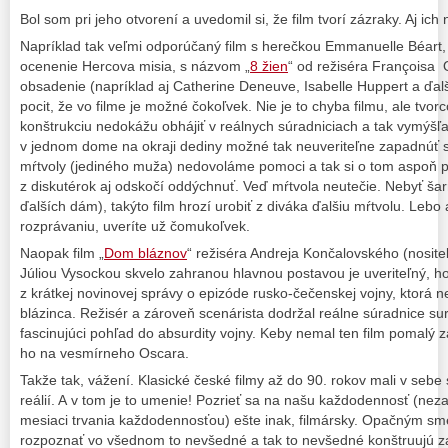
Bol som pri jeho otvorení a uvedomil si, že film tvorí zázraky. Aj ich n
Napríklad tak veľmi odporúčaný film s herečkou Emmanuelle Béart, 
ocenenie Hercova misia, s názvom „
8 žien
“ od režiséra Françoisa
obsadenie (napríklad aj Catherine Deneuve, Isabelle Huppert a ďalši
pocit, že vo filme je možné čokoľvek. Nie je to chyba filmu, ale tvorc
konštrukciu nedokážu obhájiť v reálnych súradniciach a tak vymýšľajú 
v jednom dome na okraji dediny možné tak neuveriteľne zapadnúť 
mŕtvoly (jediného muža) nedovoláme pomoci a tak si o tom aspoň 
z diskutérok aj odskočí oddýchnuť. Veď mŕtvola neutečie. Nebyť š
ďalších dám), takýto film hrozí urobiť z diváka ďalšiu mŕtvolu. Leb
rozprávaniu, uveríte už čomukoľvek.
Naopak film „
Dom bláznov
“ režiséra Andreja Končalovského (nosite
Júliou Vysockou skvelo zahranou hlavnou postavou je uveriteľný, ho
z krátkej novinovej správy o epizóde rusko-čečenskej vojny, ktorá ne
blázinca. Režisér a zároveň scenárista dodržal reálne súradnice sur
fascinujúci pohľad do absurdity vojny. Keby nemal ten film pomalý 
ho na vesmírneho Oscara.
Takže tak, vážení. Klasické české filmy až do 90. rokov mali v sebe
reálií. A v tom je to umenie! Pozrieť sa na našu každodennosť (nez
mesiaci trvania každodennosťou) ešte inak, filmársky. Opačným smer
rozpoznať vo všednom to nevšedné a tak to nevšedné konštruujú 