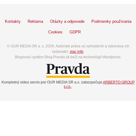
Kontakty
Reklama
Otázky a odpovede
Podmienky používania
Cookies
GDPR
© OUR MEDIA SR a. s. 2026. Autorské práva sú vyhradené a vykonáva ich
vydavateľ,
viac info
.
Blogovací systém Blog.Pravda.sk beží na technológií Wordpress.
Kompletný video servis pre OUR MEDIA SR a.s. zabezpečuje
ARBERTO GROUP
s.r.o.
.