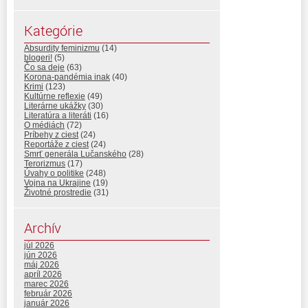
Kategórie
Absurdity feminizmu
(14)
blogeri!
(5)
Čo sa deje
(63)
Korona-pandémia inak
(40)
Krimi
(123)
Kultúrne reflexie
(49)
Literárne ukážky
(30)
Literatúra a literáti
(16)
O médiách
(72)
Príbehy z ciest
(24)
Reportáže z ciest
(24)
Smrť generála Lučanského
(28)
Terorizmus
(17)
Úvahy o politike
(248)
Vojna na Ukrajine
(19)
Životné prostredie
(31)
Archív
júl 2026
jún 2026
máj 2026
apríl 2026
marec 2026
február 2026
január 2026