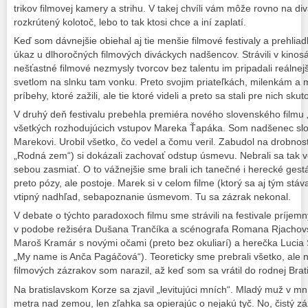
trikov filmovej kamery a strihu. V takej chvíli vám môže rovno na di
rozkrútený kolotoč, lebo to tak ktosi chce a iní zaplatí.
Keď som dávnejšie obiehal aj tie menšie filmové festivaly a prehlia
úkaz u dlhoročných filmových diváckych nadšencov. Strávili v kinosá
nešťastné filmové nezmysly tvorcov bez talentu im pripadali reálne
svetlom na slnku tam vonku. Preto svojim priateľkách, milenkám a
príbehy, ktoré zažili, ale tie ktoré videli a preto sa stali pre nich sku
V druhý deň festivalu prebehla premiéra nového slovenského filmu 
všetkých rozhodujúcich vstupov Mareka Ťapáka. Som nadšenec slov
Marekovi. Urobil všetko, čo vedel a čomu veril. Zabudol na drobnosť.
„Rodná zem“) si dokázali zachovať odstup úsmevu. Nebrali sa tak ve
sebou zasmiať. O to vážnejšie sme brali ich tanečné i herecké gestá
preto pózy, ale postoje. Marek si v celom filme (ktorý sa aj tým stáv
vtipný nadhľad, sebapoznanie úsmevom. Tu sa zázrak nekonal.
V debate o týchto paradoxoch filmu sme strávili na festivale príjem
v podobe režiséra Dušana Trančíka a scénografa Romana Rjachovské
Maroš Kramár s novými očami (preto bez okuliarí) a herečka Lucia S
„My name is Anča Pagáčová“). Teoreticky sme prebrali všetko, ale n
filmových zázrakov som narazil, až keď som sa vrátil do rodnej Brati
Na bratislavskom Korze sa zjavil „levitujúci mních“. Mladý muž v m
metra nad zemou, len zľahka sa opierajúc o nejakú tyč. No, čistý záz