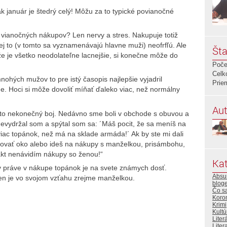
ak január je štedrý celý! Môžu za to typické povianočné
vianočných nákupov? Len nervy a stres. Nakupuje totiž
i jej to (v tomto sa vyznamenávajú hlavne muži) neofrfľú. Ale
Šta
 že je všetko neodolateľne lacnejšie, si konečne môže do
Poče
Celk
hých mužov to pre istý časopis najlepšie vyjadril
Prie
. Hoci si môže dovoliť míňať ďaleko viac, než normálny
Aut
to nekonečný boj. Nedávno sme boli v obchode s obuvou a
 Nevydržal som a spýtal som sa: ´Máš pocit, že sa meníš na
iac topánok, než má na sklade armáda!´ Ak by ste mi dali
etovať oko alebo ideš na nákupy s manželkou, prisámbohu,
Fakt nenávidím nákupy so ženou!“
Kat
v práve v nákupe topánok je na svete známych dosť.
Absur
ten je vo svojom vzťahu zrejme manželkou.
bloge
Čo s
Koro
Krimi
Kultú
Liter
Litera