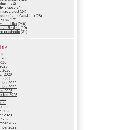
diách
(72)
hy z ciest
(24)
táže z ciest
(24)
 generála Lučanského
(28)
rizmus
(17)
 o politike
(248)
 na Ukrajine
(19)
né prostredie
(31)
hív
026
2026
2026
 2026
c 2026
uár 2026
ár 2026
mber 2025
mber 2025
ber 2025
ember 2025
2023
2023
 2023
c 2023
uár 2023
ár 2023
mber 2022
mber 2022