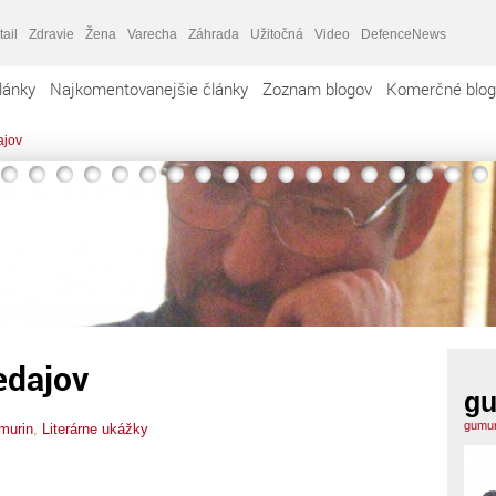
tail
Zdravie
Žena
Varecha
Záhrada
Užitočná
Video
DefenceNews
lánky
Najkomentovanejšie články
Zoznam blogov
Komerčné blog
ajov
edajov
gu
gumur
murin
,
Literárne ukážky