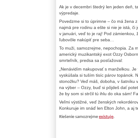
Ak je v decembri štedrý len jeden deň, t
výpredaje.
Povedzme si to úprimne – čo má žena z 
najmä pre rodinu a ešte si nie je istá, č
v januári, veď to je raj! Pod zámienkou,
ľubovôle nakúpiť pre seba…
To muži, samozrejme, nepochopia. Za mno
americký muzikantský exot Ozzy Osborne
smrteľník, predsa sa posťažoval:
„Nenávidím nakupovať s manželkou. Je 
vyskúšala si tuším tisíc párov topánok.
stonožku? Veď máš, doboha, v šatníku v
na výber – Ozzy, buď si pôjdeš dať pot
že by som si strčil tú ihlu do oka sám! 
Veľmi výstižné, veď ženských rekordéro
Konkuruje im snáď len Elton John, a aj 
Riešenie samozrejme
existuje
.