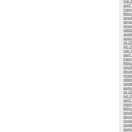
máj 
apríl
mare
febr
janu
dece
nove
októ
sept
augu
júl 2
jún 
máj 
apríl
mare
febr
janu
dece
nove
októ
sept
augu
júl 2
jún 
apríl
mare
febr
janu
dece
nove
sept
augu