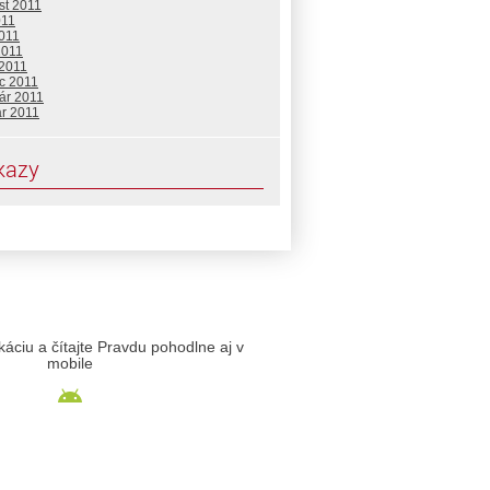
st 2011
011
2011
2011
 2011
c 2011
ár 2011
ár 2011
kazy
likáciu a čítajte Pravdu pohodlne aj v
mobile