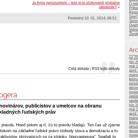
Ja tomu nerozumiem – toto je to sľubované globálne
O mé
oteplenie?
»
Príbe
Repor
Smrť
Posledný 10. 01. 2014, 06:51
Tero
Úvahy
Vojna
Život
Arc
júl 2
jún 
máj 
Celá debata
|
RSS tejto debaty
apríl
mare
febr
janu
dece
logera
nove
októ
sept
jún 
novinárov, publicistov a umelcov na obranu
máj 
kladných ľudských práv
apríl
mare
febr
 pravda. Hneď potom aj tí, čo tú pravdu hľadajú. Ten čas už zjavne
janu
tokom na základné ľudské právo slobody slova a demokraciu a to
dece
nove
tivistov skrývajúcich sa za stránku „hlasyagresora“. Spatlali tu