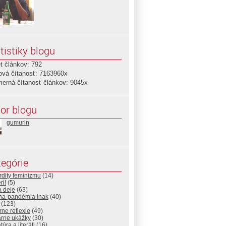
tistiky blogu
t článkov: 792
ová čítanosť: 7163960x
merná čítanosť článkov: 9045x
or blogu
gumurin
egórie
dity feminizmu
(14)
ri!
(5)
a deje
(63)
na-pandémia inak
(40)
(123)
rne reflexie
(49)
árne ukážky
(30)
túra a literáti
(16)