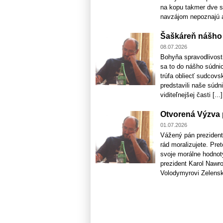
na kopu takmer dve s
navzájom nepoznajú a 
Šaškáreň nášho 
08.07.2026
Bohyňa spravodlivosti
sa to do nášho súdnic
trúfa obliecť sudcovs
predstavili naše súdn
viditeľnejšej časti [...]
Otvorená Výzva p
01.07.2026
Vážený pán prezident,
rád moralizujete. Pr
svoje morálne hodnoty
prezident Karol Nawr
Volodymyrovi Zelenské