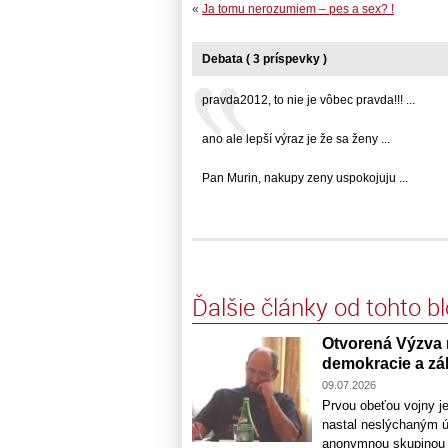
«
Ja tomu nerozumiem – pes a sex? !
Debata ( 3 príspevky )
pravda2012, to nie je vôbec pravda!!! ...
ano ale lepší výraz je že sa ženy ...
Pan Murin, nakupy zeny uspokojuju ...
Ďalšie články od tohto b
Otvorená Výzva 
demokracie a zá
09.07.2026
Prvou obeťou vojny je
nastal neslýchaným ú
anonymnou skupinou ak