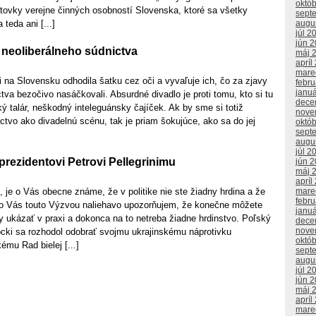
októ
tovky verejne činných osobností Slovenska, ktoré sa všetky
sept
augu
teda ani [...]
júl 2
jún 
neoliberálneho súdnictva
máj 
apríl
mare
 na Slovensku odhodila šatku cez oči a vyvaľuje ich, čo za zjavy
febr
janu
tva bezočivo nasáčkovali. Absurdné divadlo je proti tomu, kto si tu
dece
ký talár, neškodný inteleguánsky čajíček. Ak by sme si totiž
nove
ictvo ako divadelnú scénu, tak je priam šokujúce, ako sa do jej
októ
sept
augu
júl 2
rezidentovi Petrovi Pellegrinimu
jún 
máj 
apríl
mare
 je o Vás obecne známe, že v politike nie ste žiadny hrdina a že
febr
eto Vás touto Výzvou naliehavo upozorňujem, že konečne môžete
janu
 ukázať v praxi a dokonca na to netreba žiadne hrdinstvo. Poľský
dece
nove
ocki sa rozhodol odobrať svojmu ukrajinskému náprotivku
októ
mu Rad bielej [...]
sept
augu
júl 2
jún 
máj 
apríl
mare