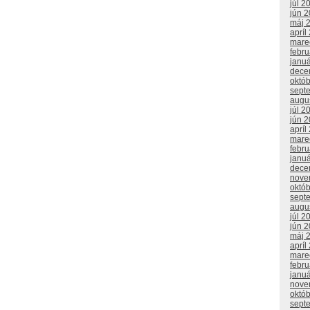
júl 2
jún 
máj 
apríl
mare
febr
janu
dece
októ
sept
augu
júl 2
jún 
apríl
mare
febr
janu
dece
nove
októ
sept
augu
júl 2
jún 
máj 
apríl
mare
febr
janu
nove
októ
sept