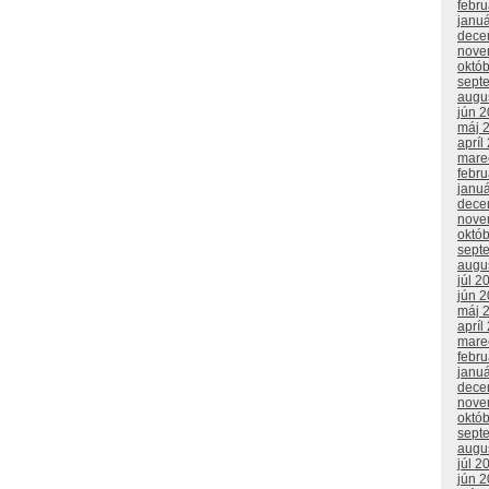
febr
janu
dece
nove
októ
sept
augu
jún 
máj 
apríl
mare
febr
janu
dece
nove
októ
sept
augu
júl 2
jún 
máj 
apríl
mare
febr
janu
dece
nove
októ
sept
augu
júl 2
jún 