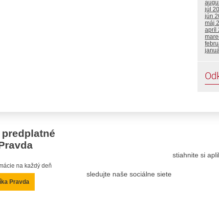
augu
júl 2
jún 
máj 
apríl
mare
febru
janu
Od
 predplatné
Pravda
stiahnite si ap
ormácie na každý deň
sledujte naše sociálne siete
íka Pravda