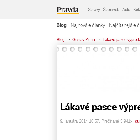
Správy
Športweb
Auto
Kok
Blog
Najnovšie články
Najčítanejšie č
Blog
>
Gustáv Murín
>
Lákavé pasce výpred
Lákavé pasce výpr
9. januára 2014 10:57
, Prečítané 5 941x,
gu