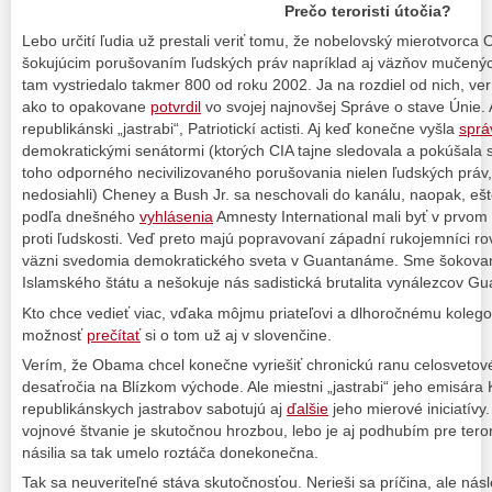
Prečo teroristi útočia?
Lebo určití ľudia už prestali veriť tomu, že nobelovský mierotvor
šokujúcim porušovaním ľudských práv napríklad aj väzňov mučený
tam vystriedalo takmer 800 od roku 2002. Ja na rozdiel od nich, ve
ako to opakovane
potvrdil
vo svojej najnovšej Správe o stave Únie.
republikánski „jastrabi“, Patriotickí actisti. Aj keď konečne vyšla
sprá
demokratickými senátormi (ktorých CIA tajne sledovala a pokúšala 
toho odporného necivilizovaného porušovania nielen ľudských práv, a
nedosiahli) Cheney a Bush Jr. sa neschovali do kanálu, naopak, ešte
podľa dnešného
vyhlásenia
Amnesty International mali byť v prvom 
proti ľudskosti. Veď preto majú popravovaní západní rukojemníci 
väzni svedomia demokratického sveta v Guantanáme. Sme šokovaní 
Islamského štátu a nešokuje nás sadistická brutalita vynálezcov 
Kto chce vedieť viac, vďaka môjmu priateľovi a dlhoročnému koleg
možnosť
prečítať
si o tom už aj v slovenčine.
Verím, že Obama chcel konečne vyriešiť chronickú ranu celosveto
desaťročia na Blízkom východe. Ale miestni „jastrabi“ jeho emisára
republikánskych jastrabov sabotujú aj
ďalšie
jeho mierové iniciatív
vojnové štvanie je skutočnou hrozbou, lebo je aj podhubím pre terori
násilia sa tak umelo roztáča donekonečna.
Tak sa neuveriteľné stáva skutočnosťou. Nerieši sa príčina, ale násl