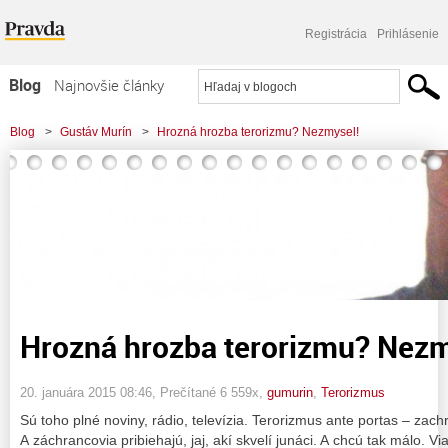
Registrácia
Prihlásenie
Blog
Najnovšie články
Najčítanejšie články
Blog
>
Gustáv Murín
>
Hrozná hrozba terorizmu? Nezmysel!
Najkomentovanejšie články
Zoznam blogov
Komerčné blogy
Hrozná hrozba terorizmu? Nezm
20. januára 2015 08:46
, Prečítané 6 559x,
gumurin
,
Terorizmus
Sú toho plné noviny, rádio, televízia. Terorizmus ante portas – zac
A záchrancovia pribiehajú, jaj, akí skvelí junáci. A chcú tak málo. V