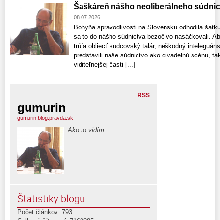
Šaškáreň nášho neoliberálneho súdnic
08.07.2026
Bohyňa spravodlivosti na Slovensku odhodila šatku 
sa to do nášho súdnictva bezočivo nasáčkovali. Absu
trúfa obliecť sudcovský talár, neškodný inteleguáns
predstavili naše súdnictvo ako divadelnú scénu, tak
viditeľnejšej časti [...]
RSS
gumurin
gumurin.blog.pravda.sk
Ako to vidím
Štatistiky blogu
Počet článkov: 793