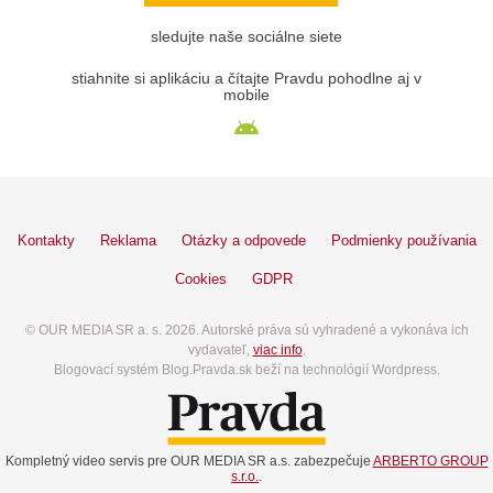
sledujte naše sociálne siete
stiahnite si aplikáciu a čítajte Pravdu pohodlne aj v
mobile
Kontakty
Reklama
Otázky a odpovede
Podmienky používania
Cookies
GDPR
© OUR MEDIA SR a. s. 2026. Autorské práva sú vyhradené a vykonáva ich
vydavateľ,
viac info
.
Blogovací systém Blog.Pravda.sk beží na technológií Wordpress.
Kompletný video servis pre OUR MEDIA SR a.s. zabezpečuje
ARBERTO GROUP
s.r.o.
.