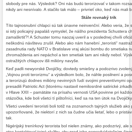
slobody pre nás. Výsledok? Oni nás budú terorizovať v takom rozsa
nikdy ani nesnívalo. A stačilo tak málo – privrieť oko, keď nás mali br
Stále rovnaký trik
Títo tajnosnubní chlapci sú tak únavne neinvenční. Alebo veria, že
si istý policajný papaláš vymyslel, že nášho prezidenta Schustera 
zamaškrtiť?! A Schuster tomu naozaj uveril a v poslednej chvíli ofici
neškodnú návštevu zrušil. Alebo ako nám hanební „teroristi“ nastra
zasadnutia rady NATO v Bratislave vraj akúsi bombu do smetiaka na
zhromaždenia ani nepáchol a ten smetiak tam ani nikdy nebol. Výsl
ostražitých chlapcov išli milióny navyše.
Keď padli newyorské Dvojičky, dovtedy smiešny a podozrivo zvolený 
„Vojnou proti terorizmu“ a výsledkom bolo, že náhle posilnení a posme
a terorizujú dodnes milióny nevinných ľudí svojimi preventívnymi o
presadili Patriotic Act (ktorému nastavil nemilosrdné satirické zrkad
v Hlave XXII – pamätáte na prísahu vernosti USA povinne pri každo
otázočka, kde boli všetci tí pištoľníci, keď sa na ten útok na Dvojičky t
Všetci uvedení teroristi boli totiž na zoznamoch tajných služieb ako 
upozorňované, že niektorí z nich sa čudne učia lietať, lebo o prist
tak.
Nigérijský trenírkový terorista bol nielen známy, ako podozrivý, ale 
otec kontaktoval tajné služby, aby pred jeho nepredvídateľným čino