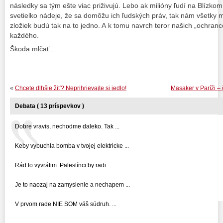
následky sa tým ešte viac priživujú. Lebo ak milióny ľudí na Blízko
svetielko nádeje, že sa domôžu ich ľudských práv, tak nám všetky 
zložiek budú tak na to jedno. A k tomu navrch teror našich „ochran
každého.
Škoda mlčať…
«
Chcete dlhšie žiť? Neprihrievajte si jedlo!
Masaker v Paríži – 
Debata ( 13 príspevkov )
Dobre vravis, nechodme daleko. Tak ...
Keby vybuchla bomba v tvojej elektricke ...
Rád to vyvrátim. Palestínci by radi ...
Je to naozaj na zamyslenie a nechapem ...
V prvom rade NIE SOM váš súdruh. ...