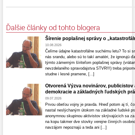
Ďalšie články od tohto blogera
Šírenie poplašnej správy o „katastrof
10.08.2026
Čelíme údajne katastrofálne suchému letu? To si s
nás srandu, alebo sú to takí amatéri, že ignorujú ď
týmto zámerným šíriteľom poplašnej správy (vráta
nevzdelaného spravodajstva STVR!!!) treba pripom
studne i lesné pramene, [...]
Otvorená Výzva novinárov, publicistov
demokracie a základných ľudských pr
09.07.2026
Prvou obeťou vojny je pravda. Hneď potom aj tí, čo
nastal neslýchaným útokom na základné ľudské prá
anonymnou skupinou aktivistov skrývajúcich sa za s
na kopu takmer dve stovky verejne činných osobno
navzájom nepoznajú a teda ani [...]