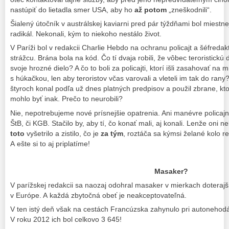
nastúpiť do lietadla smer USA, aby ho
až potom
„zneškodnili“.
Šialený útočník v austrálskej kaviarni pred pár týždňami bol miestne
radikál. Nekonali, kým to niekoho nestálo život.
V Paríži bol v redakcii Charlie Hebdo na ochranu policajt a šéfred
strážcu. Brána bola na kód. Čo tí dvaja robili, že vôbec teroristickú 
svoje hrozné dielo? A čo to boli za policajti, ktorí išli zasahovať na m
s húkačkou, len aby teroristov včas varovali a vleteli im tak do ran
štyroch konal podľa už dnes platných predpisov a použil zbrane, ktor
mohlo byť inak. Prečo to neurobili?
Nie, nepotrebujeme nové prísnejšie opatrenia. Ani manévre policaj
ŠtB, či KGB. Stačilo by, aby tí, čo konať mali, aj konali. Lenže oni 
toto
vyšetrilo a zistilo, čo je
za tým
, roztáča sa kýmsi želané kolo r
A ešte si to aj priplatíme!
Masaker?
V parížskej redakcii sa naozaj odohral masaker v mierkach doterajší
v Európe. A každá zbytočná obeť je neakceptovateľná.
V ten istý deň však na cestách Francúzska zahynulo pri autonehodá
V roku 2012 ich bol celkovo 3 645!