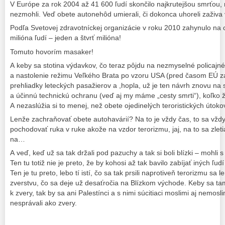
V Európe za rok 2004 až 41 600 ľudí skončilo najkrutejšou smrťou, n
nezmohli. Veď obete autonehôd umierali, či dokonca uhoreli zaživa 
Podľa Svetovej zdravotníckej organizácie v roku 2010 zahynulo na 
milióna ľudí – jeden a štvrť milióna!
Tomuto hovorím masaker!
A keby sa stotina výdavkov, čo teraz pôjdu na nezmyselné policaj
a nastolenie režimu Veľkého Brata po vzoru USA (pred časom EÚ za
prehliadky leteckých pasažierov a ,hopla, už je ten návrh znovu na s
a účinnú technickú ochranu (veď aj my máme „cesty smrti“), koľko ž
A nezaslúžia si to menej, než obete ojedinelých teroristických útoko
Lenže zachraňovať obete autohavárií? Na to je vždy čas, to sa vždy 
pochodovať ruka v ruke akože na vzdor terorizmu, jaj, na to sa zleti
na…
A veď, keď už sa tak držali pod pazuchy a tak si boli blízki – mohl
Ten tu totiž nie je preto, že by kohosi až tak bavilo zabíjať iných ľ
Ten je tu preto, lebo tí istí, čo sa tak prsili naprotiveň terorizmu sa
zverstvu, čo sa deje už desaťročia na Blízkom východe. Keby sa ta
k zvery, tak by sa ani Palestínci a s nimi súcitiaci moslimi aj nemosli
nesprávali ako zvery.