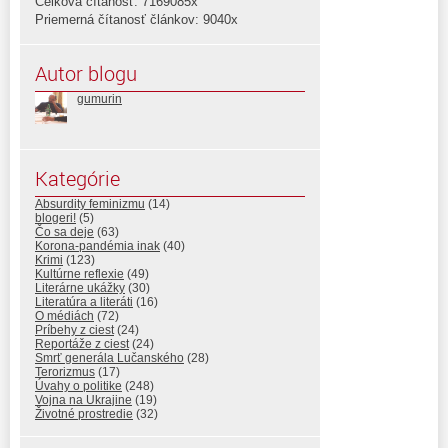
Celková čítanosť: 7169085x
Priemerná čítanosť článkov: 9040x
Autor blogu
gumurin
Kategórie
Absurdity feminizmu
(14)
blogeri!
(5)
Čo sa deje
(63)
Korona-pandémia inak
(40)
Krimi
(123)
Kultúrne reflexie
(49)
Literárne ukážky
(30)
Literatúra a literáti
(16)
O médiách
(72)
Príbehy z ciest
(24)
Reportáže z ciest
(24)
Smrť generála Lučanského
(28)
Terorizmus
(17)
Úvahy o politike
(248)
Vojna na Ukrajine
(19)
Životné prostredie
(32)