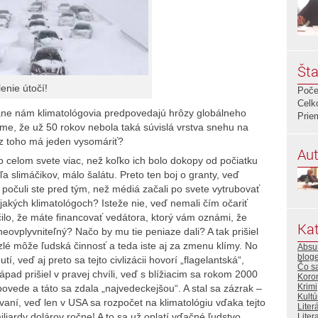
Šta
enie útočí!
Poče
Celk
rane nám klimatológovia predpovedajú hrôzy globálneho
Prie
me, že už 50 rokov nebola taká súvislá vrstva snehu na
 z toho má jeden vysomáriť?
Aut
o celom svete viac, než koľko ich bolo dokopy od počiatku
a slimáčikov, málo šalátu. Preto ten boj o granty, veď
 počuli ste pred tým, než médiá začali po svete vytrubovať
ejakých klimatológoch? Isteže nie, veď nemali čím očariť
ilo, že máte financovať vedátora, ktorý vám oznámi, že
Kat
neovplyvniteľný? Načo by mu tie peniaze dali? A tak prišiel
zlé môže ľudská činnosť a teda iste aj za zmenu klímy. No
Absur
bloge
, veď aj preto sa tejto civlizácii hovorí „flagelantská“,
Čo s
ápad prišiel v pravej chvíli, veď s blížiacim sa rokom 2000
Koro
Krimi
dpovede a táto sa zdala „najvedeckejšou“. A stal sa zázrak –
Kultú
vaní, veď len v USA sa rozpočet na klimatológiu vďaka tejto
Liter
iliardy dolárov ročne! A to sa už oplatí vďačné ľudstvo
Litera