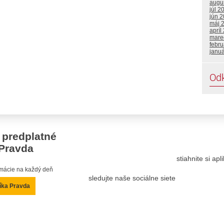
augu
júl 2
jún 
máj 
apríl
mare
febru
janu
Od
 predplatné
Pravda
stiahnite si ap
ormácie na každý deň
sledujte naše sociálne siete
íka Pravda