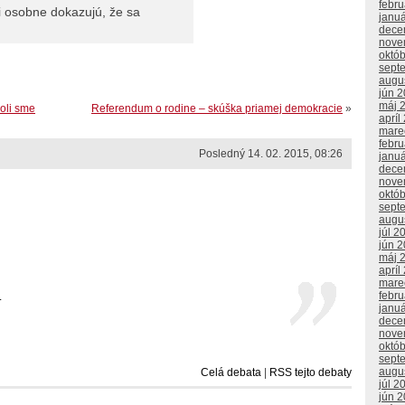
febr
či osobne dokazujú, že sa
janu
dece
nove
októ
sept
augu
jún 
máj 
oli sme
Referendum o rodine – skúška priamej demokracie
»
apríl
mare
febr
Posledný 14. 02. 2015, 08:26
janu
dece
nove
októ
sept
augu
júl 2
jún 
máj 
apríl
mare
febr
.
janu
dece
nove
októ
sept
augu
Celá debata
|
RSS tejto debaty
júl 2
jún 