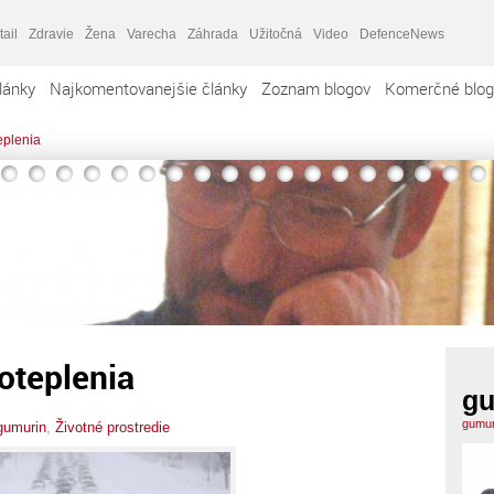
tail
Zdravie
Žena
Varecha
Záhrada
Užitočná
Video
DefenceNews
lánky
Najkomentovanejšie články
Zoznam blogov
Komerčné blog
eplenia
oteplenia
gu
gumur
gumurin
,
Životné prostredie