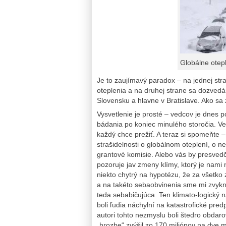
Globálne otepl
Je to zaujímavý paradox – na jednej st
oteplenia a na druhej strane sa dozvedá
Slovensku a hlavne v Bratislave. Ako sa
Vysvetlenie je prosté – vedcov je dnes p
bádania po koniec minulého storočia. Veľ
každý chce prežiť. A teraz si spomeňte –
strašidelnosti o globálnom oteplení, o n
grantové komisie. Alebo vás by presvedč
pozoruje jav zmeny klímy, ktorý je nami 
niekto chytrý na hypotézu, že za všetko 
a na takéto sebaobvinenia sme mi zvyknutí
teda sebabičujúca. Ten klimato-logický n
boli ľudia náchylní na katastrofické pre
autori tohto nezmyslu boli štedro obdaro
„hrozbe“ zvýšil zo 170 miliónov na dve m