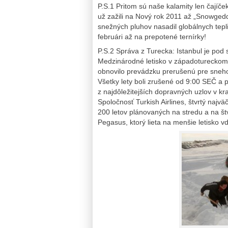
P.S.1 Pritom sú naše kalamity len čajíč
už zažili na Nový rok 2011 až „Snowge
snežných pluhov nasadil globálnych tepli
februári až na prepotené ternírky!
P.S.2 Správa z Turecka: Istanbul je pod 
Medzinárodné letisko v západotureckom
obnovilo prevádzku prerušenú pre sneh
Všetky lety boli zrušené od 9:00 SEČ a
z najdôležitejších dopravných uzlov v kr
Spoločnosť Turkish Airlines, štvrtý najvä
200 letov plánovaných na stredu a na štv
Pegasus, ktorý lieta na menšie letisko vď