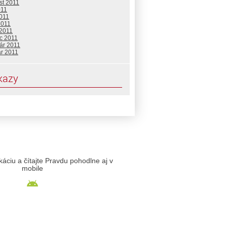
st 2011
011
2011
2011
 2011
c 2011
ár 2011
ár 2011
kazy
likáciu a čítajte Pravdu pohodlne aj v
mobile