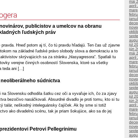
máj 
apríl
mare
logera
febr
janu
dece
novinárov, publicistov a umelcov na obranu
nove
kladných ľudských práv
októ
sept
augu
júl 2
 pravda. Hneď potom aj tí, čo tú pravdu hľadajú. Ten čas už zjavne
jún 
tokom na základné ľudské právo slobody slova a demokraciu a to
máj 
tivistov skrývajúcich sa za stránku „hlasyagresora“. Spatlali tu
apríl
mare
tovky verejne činných osobností Slovenska, ktoré sa všetky
febr
teda ani [...]
janu
dece
nove
neoliberálneho súdnictva
októ
sept
augu
 na Slovensku odhodila šatku cez oči a vyvaľuje ich, čo za zjavy
júl 2
tva bezočivo nasáčkovali. Absurdné divadlo je proti tomu, kto si tu
jún 
ký talár, neškodný inteleguánsky čajíček. Ak by sme si totiž
apríl
mare
ictvo ako divadelnú scénu, tak je priam šokujúce, ako sa do jej
febr
janu
dece
nove
rezidentovi Petrovi Pellegrinimu
sept
augu