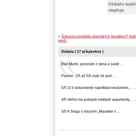
Globálni tepli
otepľuje.
«
Šokujúca brutalita islamských fanatikov? Neb
lepší.
Debata ( 17 príspevkov )
Pán Murín, pozerám z okna a svieti ...
Pardon. 2/5 až 5/5 mali ísť pod ...
5/5 3) V dokumente napríklad neodznelo,... ...
4/5 Veľmi ma pobavili niektoré argumenty.... ..
3/5 K blogu s názvom „Masaker v ...