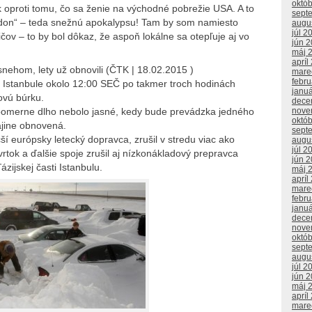
októ
ek oproti tomu, čo sa ženie na východné pobrežie USA. A to
sept
ddon“ – teda snežnú apokalypsu! Tam by som namiesto
augu
júl 2
čov – to by bol dôkaz, že aspoň lokálne sa otepľuje aj vo
jún 
máj 
apríl
snehom, lety už obnovili (ČTK | 18.02.2015 )
mare
febr
 Istanbule okolo 12:00 SEČ po takmer troch hodinách
janu
ovú búrku.
dece
 pomerne dlho nebolo jasné, kedy bude prevádzka jedného
nove
októ
ajine obnovená.
sept
čší európsky letecký dopravca, zrušil v stredu viac ako
augu
júl 2
rtok a ďalšie spoje zrušil aj nízkonákladový prepravca
jún 
ázijskej časti Istanbulu.
máj 
apríl
mare
febr
janu
dece
nove
októ
sept
augu
júl 2
jún 
máj 
apríl
mare