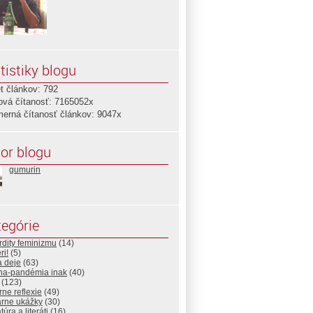
tistiky blogu
t článkov: 792
ová čítanosť: 7165052x
merná čítanosť článkov: 9047x
or blogu
gumurin
egórie
dity feminizmu
(14)
ri!
(5)
a deje
(63)
na-pandémia inak
(40)
(123)
rne reflexie
(49)
árne ukážky
(30)
túra a literáti
(16)