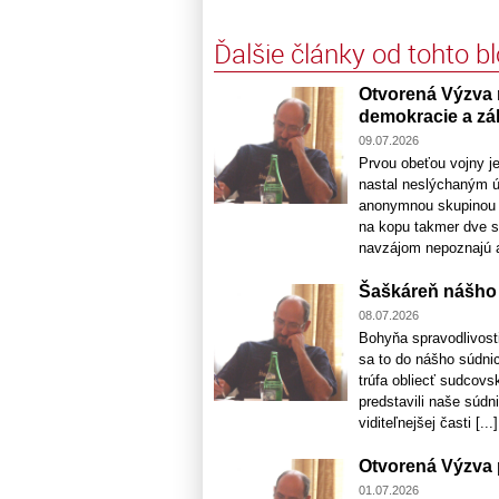
Ďalšie články od tohto b
Otvorená Výzva 
demokracie a zá
09.07.2026
Prvou obeťou vojny je
nastal neslýchaným ú
anonymnou skupinou ak
na kopu takmer dve s
navzájom nepoznajú a 
Šaškáreň nášho 
08.07.2026
Bohyňa spravodlivosti
sa to do nášho súdnic
trúfa obliecť sudcovs
predstavili naše súdn
viditeľnejšej časti [...]
Otvorená Výzva p
01.07.2026