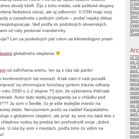
O mé
 dnes skvelý kšeft. Žijú z toho médiá, celé politické skupiny
Príbe
elená Nobelova cena), ale aj odborníci. V OSN majú svoj
Repor
Smrť
ýjazdy a zasadnutia s jediným cieľom – podať nejaký dôkaz
Tero
 nespolupracuje. Veď podľa im podobných slovenských
Úvahy
Vojna
ami už roky pestovať mandarínky.
Život
acuje? Len za posledných päť rokov sa klimatológom priam
Arc
ávejmi
globálneho oteplenia
júl 2
jún 
máj 
ení
od odhŕňania snehu, len sa z nás tak parilo!
apríl
mare
 konferenčných sál nesneží. A tak nám tí naši poradili
febr
janu
ipraviť na ohromujúce horúčavy (pritom triezve odhady
dece
 roku 2030 o 1-2 stupne ?!) tým, že vyženieme ihličnaté
nove
istnaté. Autor tejto teplej propagandy sa v chládku pod
októ
sept
??? Ja som v Seville, čo je ešte teplejšie miesto na
jún 
edeckej stáže. Nerozumiem prečo sa riaditeľ Karpatského
máj 
apríl
ažuje v globálnom oteplení, ale prial by som mu také leto v
mare
s chladnou vodou by predsa len prehodnotil svoje „dobré
febr
janu
ľné. U nás by som v mestách, podľa toho čo vidím na
dece
u!
nove