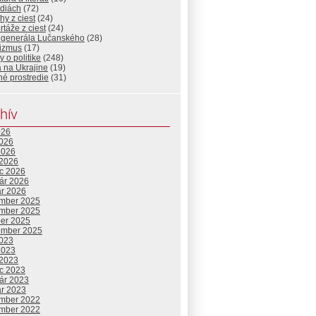
diách
(72)
hy z ciest
(24)
táže z ciest
(24)
 generála Lučanského
(28)
rizmus
(17)
 o politike
(248)
 na Ukrajine
(19)
né prostredie
(31)
hív
026
2026
2026
 2026
c 2026
uár 2026
ár 2026
mber 2025
mber 2025
ber 2025
ember 2025
2023
2023
 2023
c 2023
uár 2023
ár 2023
mber 2022
mber 2022