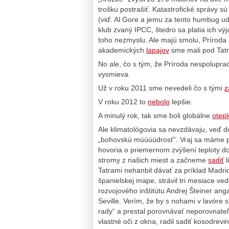
trošku postrašiť. Katastrofické správy sú
(viď. Al Gore a jemu za tento humbug ud
klub zvaný IPCC, štedro sa platia ich v
toho nezmyslu. Ale majú smolu, Príroda
akademických
lapajov
sme mali pod Tatr
No ale, čo s tým, že Príroda nespolupr
vysmieva.
Už v roku 2011 sme nevedeli čo s tými
z
V roku 2012 to
nebolo
lepšie.
A minulý rok, tak sme boli globálne
otepl
Ale klimatológovia sa nevzdávaju, veď do
„bohovskú múúúúdrosť“. Vraj sa máme pr
hovoria o priemernom zvýšení teploty do
stromy z našich miest a začneme
sadiť
l
Tatrami nehanbil dávať za príklad Madrid
španielskej mape, strávil tri mesiace v
rozvojového inštitútu Andrej Šteiner ang
Seville. Verím, že by s nohami v lavóre 
rady“ a prestal porovnávať neporovnate
vlastné oči z okna, radil sadiť kosodrevin