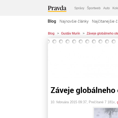
Správy
Športweb
Auto
Kok
Blog
Najnovšie články
Najčítanejšie č
Blog
>
Gustáv Murín
>
Záveje globálneho ot
Záveje globálneho 
10. februára 2015 09:37
, Prečítané 7 181x,