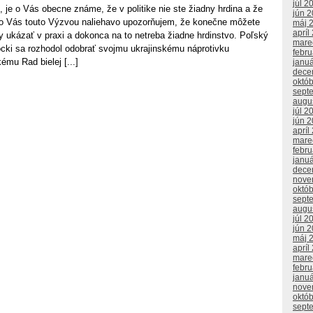
júl 2
 je o Vás obecne známe, že v politike nie ste žiadny hrdina a že
jún 
eto Vás touto Výzvou naliehavo upozorňujem, že konečne môžete
máj 
apríl
 ukázať v praxi a dokonca na to netreba žiadne hrdinstvo. Poľský
mare
ocki sa rozhodol odobrať svojmu ukrajinskému náprotivku
febr
mu Rad bielej [...]
janu
dece
októ
sept
augu
júl 2
jún 
apríl
mare
febr
janu
dece
nove
októ
sept
augu
júl 2
jún 
máj 
apríl
mare
febr
janu
nove
októ
sept