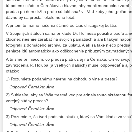
tú potemkiniádu o Černákovi a hlavne, aby mohli monopolne zarábať
predsa pri ňom drží a preto sú takí snaživí. Veď keby jeho „poláma
dávno by sa prestali okolo neho točiť.
A pritom tu máme riešenie účinné od čias chicagskej beštie.
V Spojených štátoch sa na príklade Dr. Holmesa poučili a podľa am
zločinec
nesmie
zarábať na svojich pamätiach a ani k takým napo
fotografií z domáceho archívu za úplatu. A ak sa také niečo predsa
peniaze idú automaticky ako odškodnenie príbuzným zavraždených 
A tu sme pri niečom, čo predsa platí už aj na Černáka. On vo svojo
zavraždenia R. Holuba (a všetkých ďalších) musel odpovedať a aj o
otázky:
1) Rozumiete podanému návrhu na dohodu o vine a treste?
Odpoveď Černáka:
Áno
2) Súhlasíte, aby sa Vaša trestná vec prejednala touto skrátenou f
verejný súdny proces?
Odpoveď Černáka:
Áno
3) Rozumiete, čo tvorí podstatu skutku, ktorý sa Vám kladie za vinu
Odpoveď Černáka:
Áno