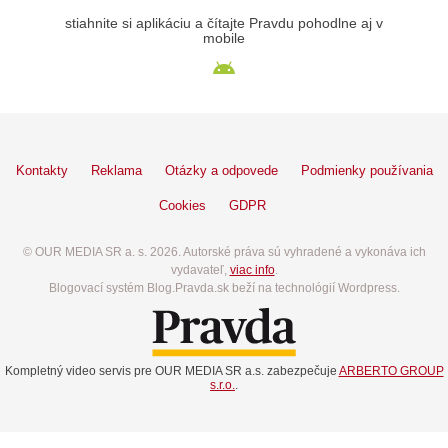
stiahnite si aplikáciu a čítajte Pravdu pohodlne aj v
mobile
Kontakty
Reklama
Otázky a odpovede
Podmienky používania
Cookies
GDPR
© OUR MEDIA SR a. s. 2026. Autorské práva sú vyhradené a vykonáva ich
vydavateľ,
viac info
.
Blogovací systém Blog.Pravda.sk beží na technológií Wordpress.
Kompletný video servis pre OUR MEDIA SR a.s. zabezpečuje
ARBERTO GROUP
s.r.o.
.