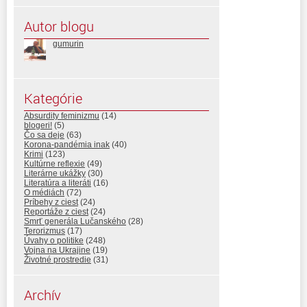
Autor blogu
gumurin
Kategórie
Absurdity feminizmu
(14)
blogeri!
(5)
Čo sa deje
(63)
Korona-pandémia inak
(40)
Krimi
(123)
Kultúrne reflexie
(49)
Literárne ukážky
(30)
Literatúra a literáti
(16)
O médiách
(72)
Príbehy z ciest
(24)
Reportáže z ciest
(24)
Smrť generála Lučanského
(28)
Terorizmus
(17)
Úvahy o politike
(248)
Vojna na Ukrajine
(19)
Životné prostredie
(31)
Archív