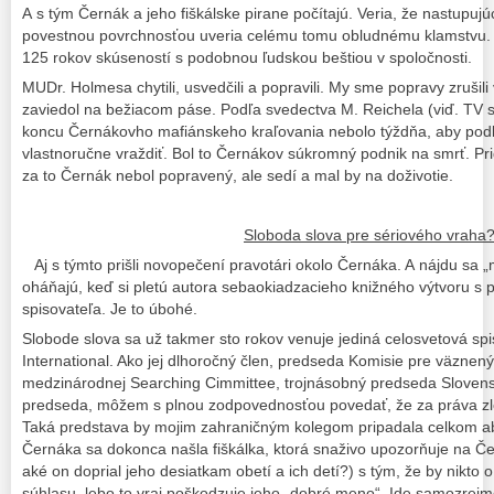
A s tým Černák a jeho fiškálske pirane počítajú. Veria, že nastupuj
povestnou povrchnosťou uveria celému tomu obludnému klamstvu. 
125 rokov skúseností s podobnou ľudskou beštiou v spoločnosti.
MUDr. Holmesa chytili, usvedčili a popravili. My sme popravy zrušil
zaviedol na bežiacom páse. Podľa svedectva M. Reichela (viď. TV 
koncu Černákovho mafiánskeho kraľovania nebolo týždňa, aby podľ
vlastnoručne vraždiť. Bol to Černákov súkromný podnik na smrť. Pri
za to Černák nebol popravený, ale sedí a mal by na doživotie.
Sloboda slova pre sériového vraha
Aj s týmto prišli novopečení pravotári okolo Černáka. A nájdu sa „m
oháňajú, keď si pletú autora sebaokiadzacieho knižného výtvoru 
spisovateľa. Je to úbohé.
Slobode slova sa už takmer sto rokov venuje jediná celosvetová sp
International. Ako jej dlhoročný člen, predseda Komisie pre väznený
medzinárodnej Searching Cimmittee, trojnásobný predseda Sloven
predseda, môžem s plnou zodpovednosťou povedať, že za práva zlo
Taká predstava by mojim zahraničným kolegom pripadala celkom ab
Černáka sa dokonca našla fiškálka, ktorá snaživo upozorňuje na Če
aké on doprial jeho desiatkam obetí a ich detí?) s tým, že by nikto
súhlasu, lebo to vraj poškodzuje jeho „dobré meno“. Ide samozrejme