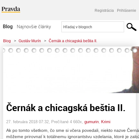
Registrácia
Prihlásenie
Blog
Najnovšie články
Najčítanejšie články
Blog
>
Gustáv Murín
>
Černák a chicagská beštia II.
Najkomentovanejšie články
Zoznam blogov
Komerčné blogy
Černák a chicagská beštia II.
27. februára 2018 07:32
, Prečítané 4 660x,
gumurin
,
Krimi
Ak po tomto všetkom, čo sme si včera povedali, niekto nazve Černá
môžeme prirovnať k totálnemu ignorantstvu vzdelania, ktoré je založe