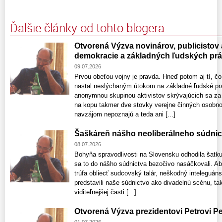
Ďalšie články od tohto blogera
Otvorená Výzva novinárov, publicistov
demokracie a základných ľudských pr
09.07.2026
Prvou obeťou vojny je pravda. Hneď potom aj tí, čo
nastal neslýchaným útokom na základné ľudské prá
anonymnou skupinou aktivistov skrývajúcich sa za s
na kopu takmer dve stovky verejne činných osobno
navzájom nepoznajú a teda ani [...]
Šaškáreň nášho neoliberálneho súdnic
08.07.2026
Bohyňa spravodlivosti na Slovensku odhodila šatku 
sa to do nášho súdnictva bezočivo nasáčkovali. Absu
trúfa obliecť sudcovský talár, neškodný inteleguáns
predstavili naše súdnictvo ako divadelnú scénu, tak
viditeľnejšej časti [...]
Otvorená Výzva prezidentovi Petrovi Pe