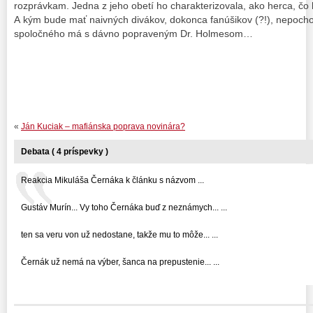
rozprávkam. Jedna z jeho obetí ho charakterizovala, ako herca, čo 
A kým bude mať naivných divákov, dokonca fanúšikov (?!), nepocho
spoločného má s dávno popraveným Dr. Holmesom…
«
Ján Kuciak – mafiánska poprava novinára?
Debata ( 4 príspevky )
Reakcia Mikuláša Černáka k článku s názvom ...
Gustáv Murín... Vy toho Černáka buď z neznámych... ...
ten sa veru von už nedostane, takže mu to môže... ...
Černák už nemá na výber, šanca na prepustenie... ...