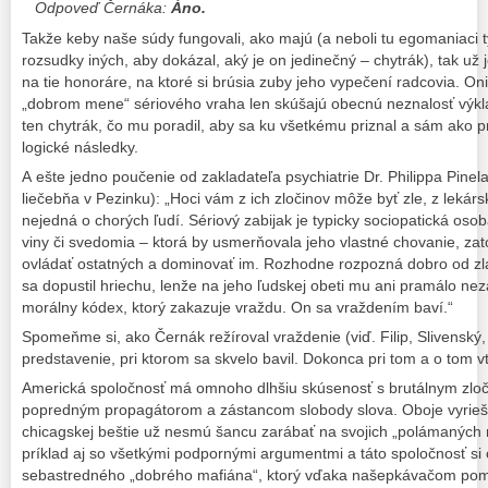
Odpoveď Černáka:
Áno.
Takže keby naše súdy fungovali, ako majú (a neboli tu egomaniaci t
rozsudky iných, aby dokázal, aký je on jedinečný – chytrák), tak už
na tie honoráre, na ktoré si brúsia zuby jeho vypečení radcovia. On
„dobrom mene“ sériového vraha len skúšajú obecnú neznalosť výkl
ten chytrák, čo mu poradil, aby sa ku všetkému priznal a sám ako 
logické následky.
A ešte jedno poučenie od zakladateľa psychiatrie Dr. Philippa Pin
liečebňa v Pezinku): „Hoci vám z ich zločinov môže byť zle, z lekár
nejedná o chorých ľudí. Sériový zabijak je typicky sociopatická oso
viny či svedomia – ktorá by usmerňovala jeho vlastné chovanie, z
ovládať ostatných a dominovať im. Rozhodne rozpozná dobro od zl
sa dopustil hriechu, lenže na jeho ľudskej obeti mu ani pramálo nezá
morálny kódex, ktorý zakazuje vraždu. On sa vraždením baví.“
Spomeňme si, ako Černák režíroval vraždenie (viď. Filip, Slivenský,
predstavenie, pri ktorom sa skvelo bavil. Dokonca pri tom a o tom vt
Americká spoločnosť má omnoho dlhšiu skúsenosť s brutálnym zloči
popredným propagátorom a zástancom slobody slova. Oboje vyriešili
chicagskej beštie už nesmú šancu zarábať na svojich „polámaných ml
príklad aj so všetkými podpornými argumentmi a táto spoločnosť s
sebastredného „dobrého mafiána“, ktorý vďaka našepkávačom poma