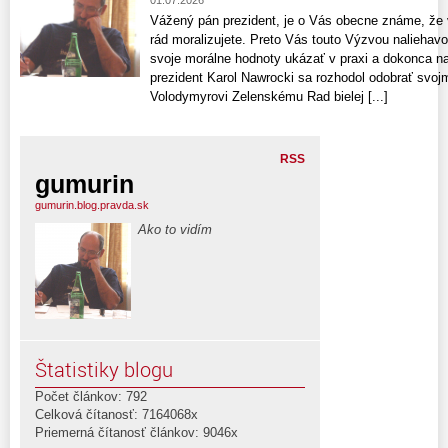
01.07.2026
Vážený pán prezident, je o Vás obecne známe, že v 
rád moralizujete. Preto Vás touto Výzvou nalieha
svoje morálne hodnoty ukázať v praxi a dokonca na
prezident Karol Nawrocki sa rozhodol odobrať svoj
Volodymyrovi Zelenskému Rad bielej [...]
RSS
gumurin
gumurin.blog.pravda.sk
Ako to vidím
Štatistiky blogu
Počet článkov: 792
Celková čítanosť: 7164068x
Priemerná čítanosť článkov: 9046x