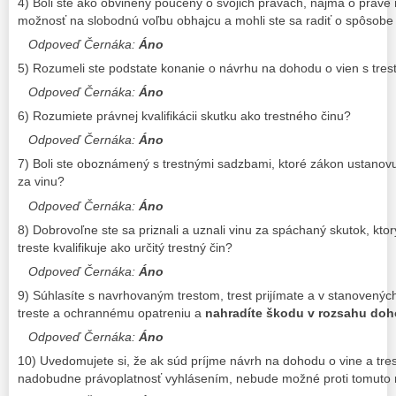
4) Boli ste ako obvinený poučený o svojich právach, najmä o práv
možnosť na slobodnú voľbu obhajcu a mohli ste sa radiť o spôsob
Odpoveď Černáka:
Áno
5) Rozumeli ste podstate konanie o návrhu na dohodu o vien s tres
Odpoveď Černáka:
Áno
6) Rozumiete právnej kvalifikácii skutku ako trestného činu?
Odpoveď Černáka:
Áno
7) Boli ste oboznámený s trestnými sadzbami, ktoré zákon ustanovu
za vinu?
Odpoveď Černáka:
Áno
8) Dobrovoľne ste sa priznali a uznali vinu za spáchaný skutok, kto
treste kvalifikuje ako určitý trestný čin?
Odpoveď Černáka:
Áno
9) Súhlasíte s navrhovaným trestom, trest prijímate a v stanovenýc
treste a ochrannému opatreniu a
nahradíte škodu v rozsahu do
Odpoveď Černáka:
Áno
10) Uvedomujete si, že ak súd príjme návrh na dohodu o vine a tres
nadobudne právoplatnosť vyhlásením, nebude možné proti tomuto 