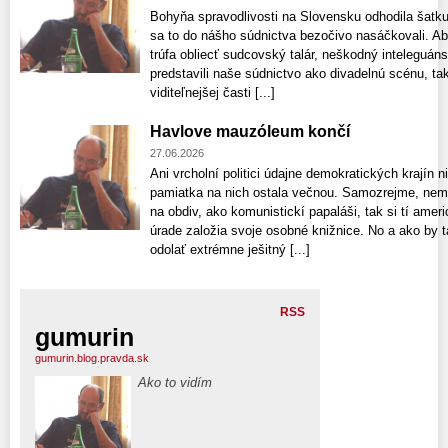
Bohyňa spravodlivosti na Slovensku odhodila šatku 
sa to do nášho súdnictva bezočivo nasáčkovali. Absu
trúfa obliecť sudcovský talár, neškodný inteleguáns
predstavili naše súdnictvo ako divadelnú scénu, tak
viditeľnejšej časti [...]
Havlove mauzóleum končí
27.06.2026
Ani vrcholní politici údajne demokratických krajín 
pamiatka na nich ostala večnou. Samozrejme, nemo
na obdiv, ako komunistickí papaláši, tak si tí amer
úrade založia svoje osobné knižnice. No a ako by 
odolať extrémne ješitný [...]
RSS
gumurin
gumurin.blog.pravda.sk
Ako to vidím