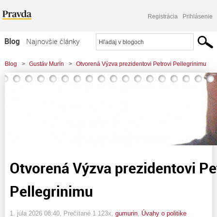
Registrácia
Prihlásenie
Blog
Najnovšie články
Najčítanejšie články
Blog
>
Gustáv Murín
>
Otvorená Výzva prezidentovi Petrovi Pellegrinimu
Najkomentovanejšie články
Zoznam blogov
Komerčné blogy
Otvorená Výzva prezidentovi Pe
Pellegrinimu
1. júla 2026 08:40
, Prečítané 1 123x,
gumurin
,
Úvahy o politike