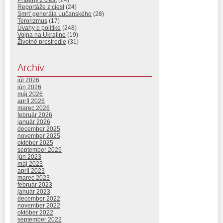
Reportáže z ciest
(24)
Smrť generála Lučanského
(28)
Terorizmus
(17)
Úvahy o politike
(248)
Vojna na Ukrajine
(19)
Životné prostredie
(31)
Archív
júl 2026
jún 2026
máj 2026
apríl 2026
marec 2026
február 2026
január 2026
december 2025
november 2025
október 2025
september 2025
jún 2023
máj 2023
apríl 2023
marec 2023
február 2023
január 2023
december 2022
november 2022
október 2022
september 2022