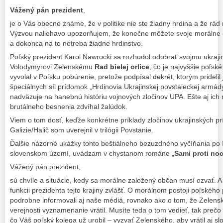
Vážený pán prezident
,
je o Vás obecne známe, že v politike nie ste žiadny hrdina a že rád 
Výzvou naliehavo upozorňujem, že konečne môžete svoje morálne 
a dokonca na to netreba žiadne hrdinstvo.
Poľský prezident Karol Nawrocki sa rozhodol odobrať svojmu ukraj
Volodymyrovi Zelenskému
Rad bielej orlice
, čo je najvyššie poľs
vyvolal v Poľsku pobúrenie, pretože podpísal dekrét, ktorým pridelil
špeciálnych síl prídomok „Hrdinovia Ukrajinskej povstaleckej armád
nadväzuje na hanebnú históriu vojnových zločinov UPA. Ešte aj ich 
brutálneho besnenia zdvíhal žalúdok.
Viem o tom dosť, keďže konkrétne príklady zločinov ukrajinských prí
Galizie/Halič som uverejnil v trilógii Povstanie.
Ďalšie názorné ukážky tohto beštiálneho bezuzdného vyčíňania po I
slovenskom území, uvádzam v chystanom románe „
Sami proti noc
Vážený pán prezident,
sú chvíle a situácie, kedy sa morálne založený občan musí ozvať. A
funkcii prezidenta tejto krajiny zvlášť. O morálnom postoji poľské
podrobne informovali aj naše médiá, rovnako ako o tom, že Zelens
verejnosti vyznamenanie vrátil. Musíte teda o tom vedieť, tak preč
čo Váš poľský kolega už urobil – vyzvať Zelenského, aby vrátil aj