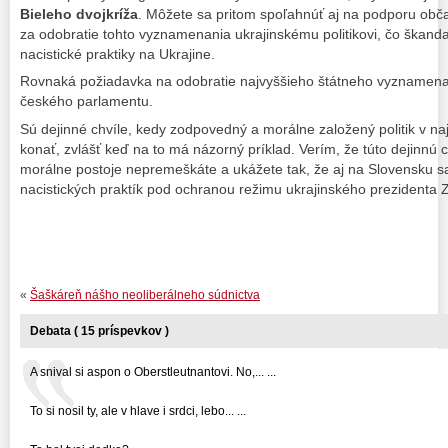
Bieleho dvojkríža
. Môžete sa pritom spoľahnúť aj na podporu obča
za odobratie tohto vyznamenania ukrajinskému politikovi, čo škan
nacistické praktiky na Ukrajine.
Rovnaká požiadavka na odobratie najvyššieho štátneho vyznamenan
českého parlamentu.
Sú dejinné chvíle, kedy zodpovedný a morálne založený politik v najv
konať, zvlášť keď na to má názorný príklad. Verím, že túto dejinnú c
morálne postoje nepremeškáte a ukážete tak, že aj na Slovensku sa 
nacistických praktík pod ochranou režimu ukrajinského prezidenta 
«
Šaškáreň nášho neoliberálneho súdnictva
Debata ( 15 príspevkov )
A snival si aspon o Oberstleutnantovi. No,... ...
To si nosil ty, ale v hlave i srdci, lebo... ...