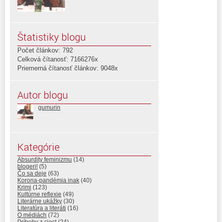
Štatistiky blogu
Počet článkov: 792
Celková čítanosť: 7166276x
Priemerná čítanosť článkov: 9048x
Autor blogu
gumurin
Kategórie
Absurdity feminizmu
(14)
blogeri!
(5)
Čo sa deje
(63)
Korona-pandémia inak
(40)
Krimi
(123)
Kultúrne reflexie
(49)
Literárne ukážky
(30)
Literatúra a literáti
(16)
O médiách
(72)
Príbehy z ciest
(24)