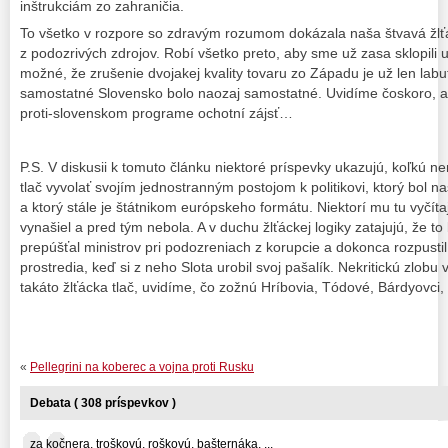
inštrukciám zo zahraničia.
To všetko v rozpore so zdravým rozumom dokázala naša štvavá žlť
z podozrivých zdrojov. Robí všetko preto, aby sme už zasa sklopili u
možné, že zrušenie dvojakej kvality tovaru zo Západu je už len lab
samostatné Slovensko bolo naozaj samostatné. Uvidíme čoskoro, a
proti-slovenskom programe ochotní zájsť…
P.S. V diskusii k tomuto článku niektoré príspevky ukazujú, koľkú n
tlač vyvolať svojím jednostranným postojom k politikovi, ktorý bol
a ktorý stále je štátnikom európskeho formátu. Niektorí mu tu vyčíta
vynašiel a pred tým nebola. A v duchu žlťáckej logiky zatajujú, že to
prepúšťal ministrov pri podozreniach z korupcie a dokonca rozpustil
prostredia, keď si z neho Slota urobil svoj pašalík. Nekritickú zlobu 
takáto žlťácka tlač, uvidíme, čo zožnú Hríbovia, Tódové, Bárdyovci, 
«
Pellegrini na koberec a vojna proti Rusku
Debata ( 308 príspevkov )
za kočnera, troškovú, roškovú, bašternáka, ...