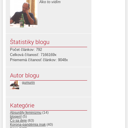
Ako to vidím
Štatistiky blogu
Počet článkov: 792
Celková čítanosť: 7166169x
Priemerná čítanosť článkov: 9048x
Autor blogu
gumurin
Kategórie
Absurdity feminizmu
(14)
blogeri!
(5)
Čo sa deje
(63)
Korona-pandémia inak
(40)