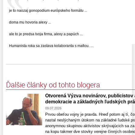
je to naozaj gonopodium európskeho formátu ...
doma mu hovoria alexy ...
ale to je predsa tvoja firma, alexy a papúch ...
Humanista roka sa zastava kolaboranta s mafiou. ...
Ďalšie články od tohto blogera
Otvorená Výzva novinárov, publicistov
demokracie a základných ľudských pr
09.07.2026
Prvou obeťou vojny je pravda. Hneď potom aj tí, čo
nastal neslýchaným útokom na základné ľudské prá
anonymnou skupinou aktivistov skrývajúcich sa za s
na kopu takmer dve stovky verejne činných osobno