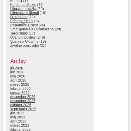
Krimi
(123)
Kultúrne reflexie
(49)
Literárne ukážky
(30)
Literatúra a literáti
(16)
O médiách
(72)
Príbehy z ciest
(24)
Reportáže z ciest
(24)
Smrť generála Lučanského
(28)
Terorizmus
(17)
Úvahy o politike
(248)
Vojna na Ukrajine
(19)
Životné prostredie
(31)
Archív
júl 2026
jún 2026
máj 2026
apríl 2026
marec 2026
február 2026
január 2026
december 2025
november 2025
október 2025
september 2025
jún 2023
máj 2023
apríl 2023
marec 2023
február 2023