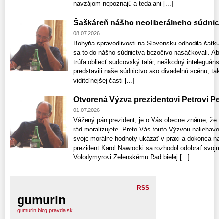
navzájom nepoznajú a teda ani [...]
Šaškáreň nášho neoliberálneho súdnic
08.07.2026
Bohyňa spravodlivosti na Slovensku odhodila šatku 
sa to do nášho súdnictva bezočivo nasáčkovali. Absu
trúfa obliecť sudcovský talár, neškodný inteleguáns
predstavili naše súdnictvo ako divadelnú scénu, tak
viditeľnejšej časti [...]
Otvorená Výzva prezidentovi Petrovi Pe
01.07.2026
Vážený pán prezident, je o Vás obecne známe, že v 
rád moralizujete. Preto Vás touto Výzvou nalieha
svoje morálne hodnoty ukázať v praxi a dokonca na
prezident Karol Nawrocki sa rozhodol odobrať svoj
Volodymyrovi Zelenskému Rad bielej [...]
RSS
gumurin
gumurin.blog.pravda.sk