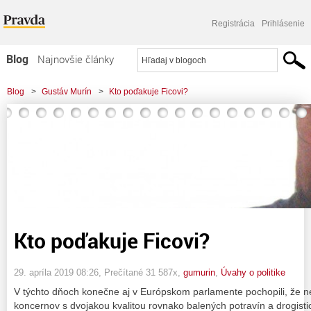
Registrácia
Prihlásenie
Blog
Najnovšie články
Najčítanejšie články
Blog
>
Gustáv Murín
>
Kto poďakuje Ficovi?
Najkomentovanejšie články
Zoznam blogov
Komerčné blogy
Kto poďakuje Ficovi?
29. apríla 2019 08:26
, Prečítané 31 587x,
gumurin
,
Úvahy o politike
V týchto dňoch konečne aj v Európskom parlamente pochopili, že n
koncernov s dvojakou kvalitou rovnako balených potravín a drogist