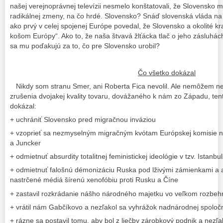
našej verejnoprávnej televízii nesmelo konštatovali, že Slovensko má 
radikálnej zmeny, na čo hrdé. Slovensko? Snáď slovenská vláda na
ako prvý v celej spojenej Európe povedal, že Slovensko a okolité 
košom Európy“. Ako to, že naša štvavá žlťácka tlač o jeho zásluhác
sa mu poďakujú za to, čo pre Slovensko urobil?
Čo všetko dokázal
Nikdy som stranu Smer, ani Roberta Fica nevolil. Ale nemôžem n
zrušenia dvojakej kvality tovaru, dovážaného k nám zo Západu, ten
dokázal:
+ uchrániť Slovensko pred migračnou inváziou
+ vzoprieť sa nezmyselným migračným kvótam Európskej komisie na
a Juncker
+ odmietnuť absurdity totalitnej feministickej ideológie v tzv. Istanb
+ odmietnuť falošnú démonizáciu Ruska pod lživými zámienkami a aj
nastrčené médiá šírenú xenofóbiu proti Rusku a Číne
+ zastavil rozkrádanie nášho národného majetku vo veľkom rozbe
+ vrátil nám Gabčíkovo a nezľakol sa vyhrážok nadnárodnej spoločn
+ rázne sa postavil tomu, aby bol z liečby zárobkový podnik a nezľa