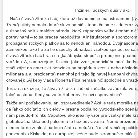
Inžinieri ľudských duší v akcii
Naša štvavá žlťácka tlač, ktorá už dávno nie je mainstreamom (
tý
Trend
) nikdy nemala dobré slovo na nič z toho, čo sme si doteraz
a úspešný politik malého národa, ktorý západným veľko-firmám ničí
potravinami – to sa predsa neodpúšťa! A inštruktorom a sponzorom
propagandistických plátkov sa to nehodí ani náhodou. Dvojnásobná
zámienkou, ako ho za tie úspechy obhádzať všetkou špinou, čo sa 
štvavá žlťácka tlač hrala na „kalábrijskú stopu“ a prepojenie priam
vraždou. A, samozrejme, Kiskoid (ako vzor „amerického sna“, kedy
stačí zájsť na americkú benzínku na brigádu a ktosi z neho následne
milionára a aj prezidenta) nemohol pri tejto špinavej kampani chý
citované): „Aj keby vláda Roberta Fica nemala nič spoločné s vražd
Teraz sa ukazuje, že štvavá žlťácka tlač od začiatku zavádzala vere
falošnú stopu. Kedy sa za to Robertovi Ficovi ospravedlnia?
Takže ani poďakovanie, ani ospravedlnenie? Aká je teda morálka naš
dá ľahko odčítať z ich cieľov – presne podľa hollywoodskeho scenára 
nám pseudo-hrdinku Čaputovú ako ideálny vzor pre všetky malé kra
globalizačná klika pod palcom a to bez odvrávania. Nemú prezident
elementárnu znalosť riadenia štátu a netuší nič o zahraničnej polit
podvodníka Kiskoida, na európskej scéne bude skromnučko mlčať,