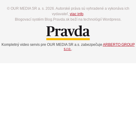
© OUR MEDIA SR a. s. 2026. Autorské práva sú vyhradené a vykonáva ich
vydavateľ,
viac info
.
Blogovací systém Blog.Pravda.sk beží na technológií Wordpress.
Kompletný video servis pre OUR MEDIA SR a.s. zabezpečuje
ARBERTO GROUP
s.r.o.
.