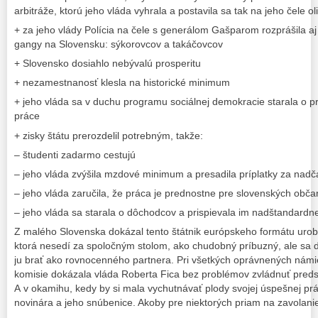
arbitráže, ktorú jeho vláda vyhrala a postavila sa tak na jeho čele 
+ za jeho vlády Polícia na čele s generálom Gašparom rozprášila a
gangy na Slovensku: sýkorovcov a takáčovcov
+ Slovensko dosiahlo nebývalú prosperitu
+ nezamestnanosť klesla na historické minimum
+ jeho vláda sa v duchu programu sociálnej demokracie starala o p
práce
+ zisky štátu prerozdelil potrebným, takže:
– študenti zadarmo cestujú
– jeho vláda zvýšila mzdové minimum a presadila príplatky za nad
– jeho vláda zaručila, že práca je prednostne pre slovenských obč
– jeho vláda sa starala o dôchodcov a prispievala im nadštandardn
Z malého Slovenska dokázal tento štátnik európskeho formátu urobi
ktorá nesedí za spoločným stolom, ako chudobný príbuzný, ale sa 
ju brať ako rovnocenného partnera. Pri všetkých oprávnených námi
komisie dokázala vláda Roberta Fica bez problémov zvládnuť preds
A v okamihu, kedy by si mala vychutnávať plody svojej úspešnej pr
novinára a jeho snúbenice. Akoby pre niektorých priam na zavolani