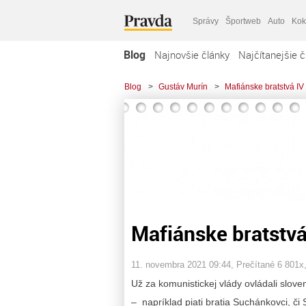
Správy
Športweb
Auto
Kok
Blog
Najnovšie články
Najčítanejšie č
Blog
>
Gustáv Murín
>
Mafiánske bratstvá IV
Mafiánske bratstvá
11. novembra 2021 09:44
, Prečítané 6 801x
Už za komunistickej vlády ovládali slove
– napríklad piati bratia Suchánkovci, či