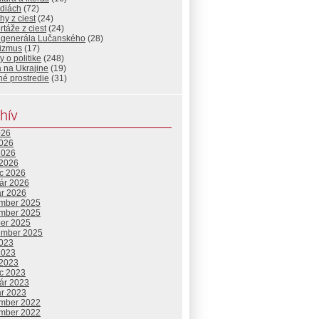
diách
(72)
hy z ciest
(24)
táže z ciest
(24)
 generála Lučanského
(28)
rizmus
(17)
 o politike
(248)
 na Ukrajine
(19)
né prostredie
(31)
hív
026
2026
2026
 2026
c 2026
uár 2026
ár 2026
mber 2025
mber 2025
ber 2025
ember 2025
2023
2023
 2023
c 2023
uár 2023
ár 2023
mber 2022
mber 2022