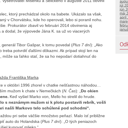
a. Vyšetrovateľ Mišenku a Selického v auguste 2011 obvinil
augu
júl 2
jún 
máj 
elec, ktorý prechádzal okolo na babete. Ukázalo sa však,
apríl
vaný v Chorvátsku, kde ho operovali, lebo si poranil nohu.
mare
šie. Prokurátor zbavil vo februári 2014 obvinenia aj
febru
janu
a dodal, že výpovede Jána K. sa už vo viacerých
Od
, generál Tibor Gašpar, k tomu povedal (
Plus 7 dní
): „Ako
treba potvrdiť ďalšími dôkazmi. Ak prípad stojí len na
a, môže sa ľahko stať, že sa ho nepodarí dotiahnuť do
ažda Františka Marka
 že v októbri 1996 zhorel v chatke nešťastnou náhodou…
ďalším mužom k chate v Nemečkách (
N. Čas
): „
Do okien
mene.
Keď vyšiel Marko von, Mello ho strelil do hrude.
lo s neznámym mužom si k plotu postavili rebrík, vošli
ari našli Markovo telo schúlené pod schodmi“.
ždou pri sebe väčšie množstvo peňazí. Malo ísť približne
kúpiť auto do Holandska (
Plus 7 dní
): „O tých peniazoch
išiel kupovať mlieko.“