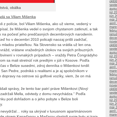
októ
sept
tstvá, obálka
augu
júl 2
jún 
adá sa Viliam Mišenka
máj 
apríl
 z polície, bol Viliam Mišenka, ako už vieme, vedený v
mare
písal, že Mišenka vedel o svojom chystanom zatknutí, a tak
febr
ok na počesť jeho predčasných decembrových narodenín.
janu
dece
eď ho v decembri 2010 policajti naozaj prišli zadržať,
nove
s mladou priateľkou. Na Slovensko sa vrátila už len ona.
októ
sept
vrážd, vrátane vražedných útokov na svojich príbuzných.
augu
 obvinení v rovnakých prípadoch – vraždy Petra Čongrádyho
júl 2
jún 
m sa mali stretnúť rok predtým v júli v Kosove. Podľa
máj 
čas v Belize susedmi, zdroj denníka o Mišenkovi tvrdil:
apríl
an Pedre, podniká s realitami a je aj spoločníkom v
mare
febr
 dopravy na ostrove sú golfové vozíky, viem, že on má
janu
dece
nove
šali správy, že tento bar patrí práve Mišenkovi (
Nový
októ
sept
o zadržali Mella, odvtedy z domu nevychádza.“ Podľa
augu
nku pod dohľadom a o jeho pobyte v Belize boli
júl 2
jún 
y.
máj 
a nevydržal… roky sa ukrýval v luxusnom apartmánovom
apríl
mare
e okrem Kanaďanov a Maďarov vlastnili svoje byty aj traja