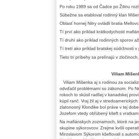
Po roku 1989 sa od Čadce po Žilinu rozť
Súbežne sa etabloval rodinný klan Miše
Oblasť hornej Nitry ovládli bratia Mellovc
Tí prví ako príklad krátkodychosti mafián
Tí druhí ako príklad rodinných sporov až
Tí tretí ako príklad bratskej súdržnosti v
Tieto tri príbehy sa prelínajú v zločinoch
Viliam Mišen
Viliam Mišenka aj s rodinou za socializ
odvďačil problémami so zákonom. Po Nežn
rokoch to skúsil radšej v kanadskej provi
kúpil ranč. Vraj žil aj v stredoamerických
zlatonosný Klondike bol práve v tej dob
Jozefom vtedy obľúbený kšeft s vratk
Na mafiánskych zoznamoch, ktoré na jese
skupine sýkorovcov. Zrejme kvôli oper
Miroslavom Sýkorom kšeftovali s autom