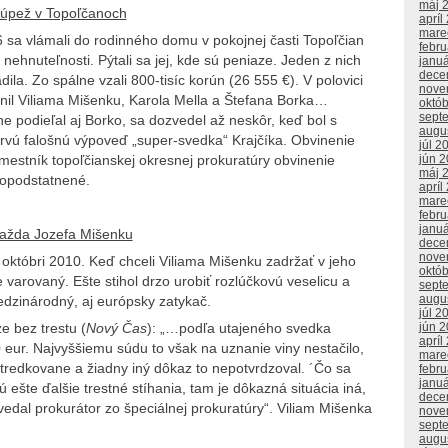
máj 
úpež v Topoľčanoch
apríl
mare
6 sa vlámali do rodinného domu v pokojnej časti Topoľčian
febr
 nehnuteľnosti. Pýtali sa jej, kde sú peniaze. Jeden z nich
janu
dece
dila. Zo spálne vzali 800-tisíc korún (26 555 €). V polovici
nove
vinil Viliama Mišenku, Karola Mella a Štefana Borka…
októ
sept
e podieľal aj Borko, sa dozvedel až neskôr, keď bol s
augu
prvú falošnú výpoveď „super-svedka“ Krajčíka. Obvinenie
júl 2
mestník topoľčianskej okresnej prokuratúry obvinenie
jún 
máj 
eopodstatnené.
apríl
mare
febr
janu
ažda Jozefa Mišenku
dece
nove
 októbri 2010. Keď chceli Viliama Mišenku zadržať v jeho
októ
varovaný. Ešte stihol drzo urobiť rozlúčkovú veselicu a
sept
augu
edzinárodný, aj európsky zatykač.
júl 2
jún 
e bez trestu (
Nový Čas
): „…podľa utajeného svedka
apríl
eur. Najvyššiemu súdu to však na uznanie viny nestačilo,
mare
tredkovane a žiadny iný dôkaz to nepotvrdzoval. ´Čo sa
febr
janu
 ešte ďalšie trestné stíhania, tam je dôkazná situácia iná,
dece
vedal prokurátor zo špeciálnej prokuratúry“. Viliam Mišenka
nove
sept
augu