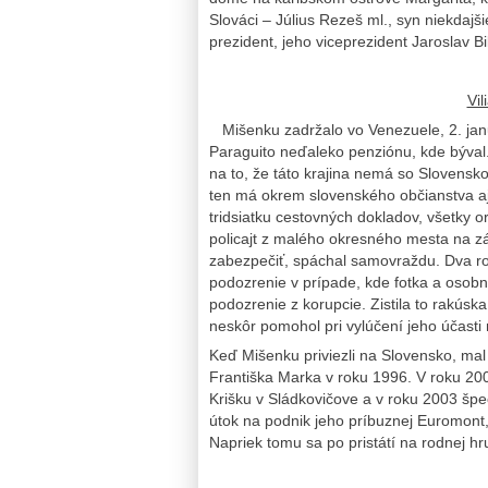
Slováci – Július Rezeš ml., syn niekdajš
prezident, jeho viceprezident Jaroslav Bi
Vi
Mišenku zadržalo vo Venezuele, 2. jan
Paraguito neďaleko penziónu, kde býval
na to, že táto krajina nemá so Slovens
ten má okrem slovenského občianstva aj
tridsiatku cestovných dokladov, všetky 
policajt z malého okresného mesta na z
zabezpečiť, spáchal samovraždu. Dva rok
podozrenie v prípade, kde fotka a osobn
podozrenie z korupcie. Zistila to rakús
neskôr pomohol pri vylúčení jeho účast
Keď Mišenku priviezli na Slovensko, mal
Františka Marka v roku 1996. V roku 20
Krišku v Sládkovičove a v roku 2003 špe
útok na podnik jeho príbuznej Euromont,
Napriek tomu sa po pristátí na rodnej 