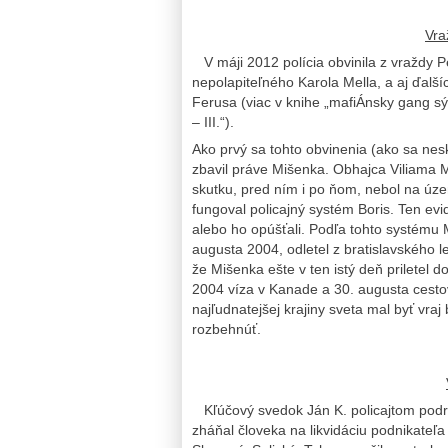
Vra
V máji 2012 polícia obvinila z vraždy 
nepolapiteľného Karola Mella, a aj ďal
Ferusa (viac v knihe „mafiÁnsky gang sý
– III.“).
Ako prvý sa tohto obvinenia (ako sa ne
zbavil práve Mišenka. Obhajca Viliama Miš
skutku, pred ním i po ňom, nebol na ú
fungoval policajný systém Boris. Ten evi
alebo ho opúšťali. Podľa tohto systému
augusta 2004, odletel z bratislavského le
že Mišenka ešte v ten istý deň priletel 
2004 víza v Kanade a 30. augusta cest
najľudnatejšej krajiny sveta mal byť vraj
rozbehnúť.
Kľúčový svedok Ján K. policajtom podrob
zháňal človeka na likvidáciu podnikateľa J