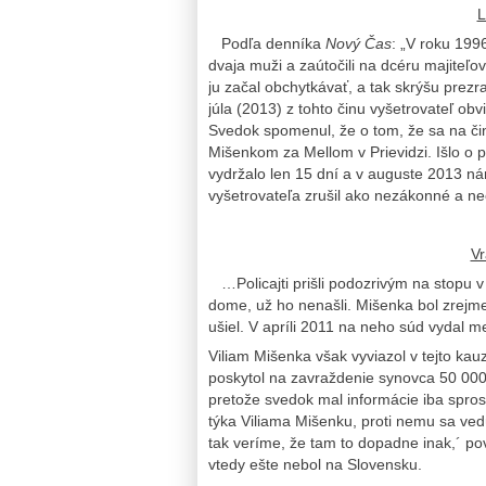
L
Podľa denníka
Nový Čas
: „V roku 199
dvaja muži a zaútočili na dcéru majiteľov
ju začal obchytkávať, a tak skrýšu prezra
júla (2013) z tohto činu vyšetrovateľ ob
Svedok spomenul, že o tom, že sa na čin
Mišenkom za Mellom v Prievidzi. Išlo o 
vydržalo len 15 dní a v auguste 2013 ná
vyšetrovateľa zrušil ako nezákonné a n
Vr
…Policajti prišli podozrivým na stopu v
dome, už ho nenašli. Mišenka bol zrejme 
ušiel. V apríli 2011 na neho súd vydal m
Viliam Mišenka však vyviazol v tejto kauz
poskytol na zavraždenie synovca 50 000 
pretože svedok mal informácie iba spros
týka Viliama Mišenku, proti nemu sa vedú
tak veríme, že tam to dopadne inak,´ po
vtedy ešte nebol na Slovensku.