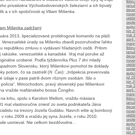
febr
ieho privatizéra Východoslovenských železiarní a ich bývalý
janu
dece
lík a v ich spoločnosti aj Viliam Mišenka.
nove
októ
sept
augu
liam Mišenka zadržaný
jún 
máj 
uára 2013, špecializované protidrogové komando na pláži
apríl
. Venezuelské úrady sa Mišenku zbavili pozoruhodne ľahko
mare
kou republikou zmluvu o vydávaní hľadaných osôb. Pritom
febr
janu
 rakúske, venezuelské a kanadské. Vraj mal poruke až
dece
originálne urobené. Podľa týždenníka
Plus 7 dní
mladý
nove
októ
ápadnom Slovensku, ktorý Mišenkovi pomohol tie doklady
sept
y potom, čo sa zastrelil (
N. Čas
): „Inšpekcia preverovala
augu
júl 2
é údaje v pase patrili dvom rôznym osobám. Išlo o
jún 
ka polícia“. Mimochodom, pravý slovenský pas Mišenkovi
máj 
i na vražde mafiánskeho bossa Čongiho.
apríl
mare
 na krku, spolu s Karolom Mellom, vraždu mäsiara
febr
janu
01 mal vlastnoručne zniesť zo sveta podnikateľa Jána
dece
cialistu na trezory Jozefa Gudábu. Navrch ešte aj bombový
nove
októ
 v roku 2009 a vraždu jej syna Jozefa, v roku 2010.
sept
hrude usmieval. Nie celkom bezdôvodne…
augu
júl 2
jún 