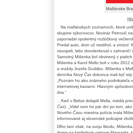
Mafiánske Bra
Hľ
Na mafiánskych zoznamoch, ktoré unikli
skupine sýkorovcov. Novinár Petrovič na
usporiadal opulentný rozlúčkový večier
Predal auto, dom už nestihol, a zmizol. K
neuspeli, lebo dovolenkoval v zahraničí 
Samotný Mišenka bol obvinený z piatich 
Mišenka a Karol Mello boli v roku 2012
a vraždy Jozefa Gudábu. Mišenka s Mello
denníka
Nový Čas
dokonca mali byť istý 
„Poznám ho ako známeho podnikateľa v S
internetovej kaviarni. Hlavným spôsobom
dva.“
…Keď v Belize dolapili Mella, médiá priná
Čas
): „Videl som ho pár dní po tom, ak
Nového Času
miestna polícia mala Miše
informované aj slovenské policajné zložk
Dlho tam však, na svoju škodu, Mišenk
dome na karibskom ostrove Margarita, kd