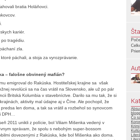
ahovali bratia Holáňovci.
nkovcov.
i.
Šta
skych kariér.
Poče
 po tragédiu.
Celk
 páchaní zla.
Prie
, ktoré páchali, a stoja za vyrozprávanie.
Aut
ka – falošne obvinený mafián?
mu emigroval do Rakúska. Hostiteľskej krajine sa však
ej revolúcii sa na čas vrátil na Slovensko, ale už po pár
ncii Britská Kolumbia v stavebníctve. Darilo sa mu tak, že si
Kat
 krajinách, aktivity mal údajne aj v Číne. Ale pochopil, že
e predsa len doma, a tak sa vrátil a rozbehol so synovcom
Absur
bloge
ami DPH…
Čo s
Koro
ň 2011 unikli z polície, bol Viliam Mišenka vedený v
Krimi
atívnym správam, že spolu s nebohým super-bossom
Kultú
obilmi dovezenými z Rakúska, kde bol Mišenka ako doma.
Liter
Litera