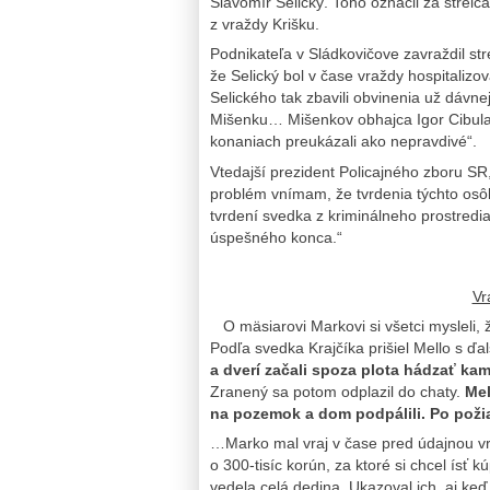
Slavomír Selický. Toho označil za strelc
z vraždy Krišku.
Podnikateľa v Sládkovičove zavraždil str
že Selický bol v čase vraždy hospitalizo
Selického tak zbavili obvinenia už dávnej
Mišenku… Mišenkov obhajca Igor Cibula 
konaniach preukázali ako nepravdivé“.
Vtedajší prezident Policajného zboru SR
problém vnímam, že tvrdenia týchto osôb 
tvrdení svedka z kriminálneho prostredi
úspešného konca.“
Vr
O mäsiarovi Markovi si všetci mysleli,
Podľa svedka Krajčíka prišiel Mello s 
a dverí začali spoza plota hádzať ka
Zranený sa potom odplazil do chaty.
Mel
na pozemok a dom podpálili. Po poži
…Marko mal vraj v čase pred údajnou vra
o 300-tisíc korún, za ktoré si chcel ísť 
vedela celá dedina. Ukazoval ich, aj keď 