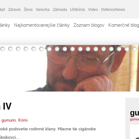
tail
Zdravie
Žena
Varecha
Záhrada
Užitočná
Video
DefenceNews
lánky
Najkomentovanejšie články
Zoznam blogov
Komerčné blog
 IV
gu
gumur
,
gumurin
,
Krimi
nské podsvetie rodinné klany. Hlavne tie cigánske
 Stojkovci…