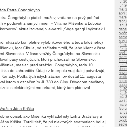
júl 2
jún 
máj 
žda Petra Čongrádyho
apríl
Petra Čongrádyho piatich mužov, vrátane na prvý pohľad
mare
febr
ších v podsvetí známych mien – Viliama Mišenku a Ľuboša
janu
korovcov“ aktualizovanej v e-verzii „SÁga gangU sýkoriek I.
dece
októ
sept
augu
skôr ukázalo kompletne vyfabrikovaného a teda falošného)
júl 2
enku, Igor Cibula, od začiatku tvrdil, že jeho klient v čase
jún 
apríl
zemí Slovenska. V čase vraždy Čongrádyho na Slovensku
mare
doval pasy cestujúcich, ktorí prichádzali na Slovensko,
febr
 Mišenka, mesiac pred vraždou Čongrádyho, teda 10.
janu
dece
tiska do zahraničia. Údaje z Interpolu vraj ďalej potvrdzujú,
nove
do Kanady. Podľa tých istých záznamov dostal 11. augusta
októ
sept
oval letom s označením JL 789 do Číny. Dôvodom návštevy
augu
 biznis s elektrickými motorkami, ktorý tam plánoval
júl 2
jún 
máj 
apríl
mare
Vražda Jána Krišku
febr
janu
ne opísal, ako Mišenku vyhľadal istý Erik z Bratislavy a
nove
októ
ána Kriška. Tvrdil tiež, že pri niektorých stretnutiach bol aj
sept