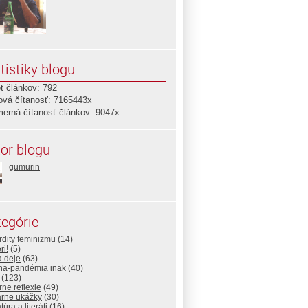
tistiky blogu
t článkov: 792
ová čítanosť: 7165443x
merná čítanosť článkov: 9047x
or blogu
gumurin
egórie
dity feminizmu
(14)
ri!
(5)
a deje
(63)
na-pandémia inak
(40)
(123)
rne reflexie
(49)
árne ukážky
(30)
túra a literáti
(16)