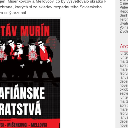
jení Mišenkovcov a Mellovcov, čo by vysvetľovalo skratku k
O mé
 zbrane, ktorých si zo skladov rozpadnutého Sovietskeho
Príbe
Repor
za celý arzenál…
Smrť
Tero
Úvahy
Vojna
Život
Arc
júl 2
jún 
máj 
apríl
mare
febr
janu
dece
nove
októ
sept
jún 
máj 
apríl
mare
febr
janu
dece
nove