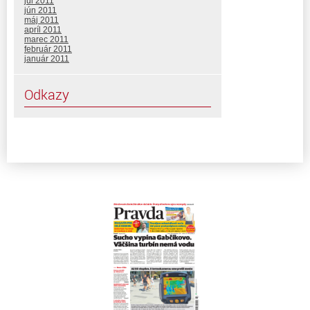
júl 2011
jún 2011
máj 2011
apríl 2011
marec 2011
február 2011
január 2011
Odkazy