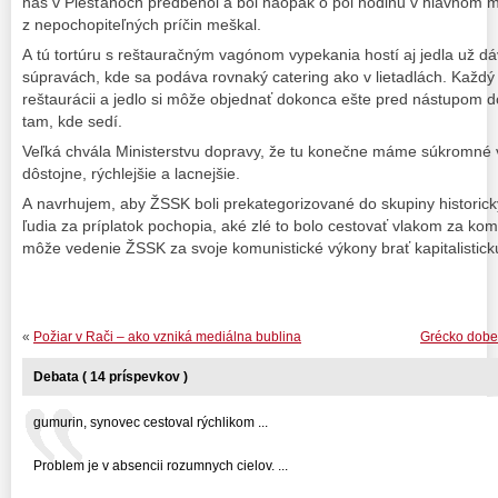
nás v Piešťanoch predbehol a bol naopak o pol hodinu v hlavnom me
z nepochopiteľných príčin meškal.
A tú tortúru s reštauračným vagónom vypekania hostí aj jedla už dá
súpravách, kde sa podáva rovnaký catering ako v lietadlách. Každý 
reštaurácii a jedlo si môže objednať dokonca ešte pred nástupom 
tam, kde sedí.
Veľká chvála Ministerstvu dopravy, že tu konečne máme súkromné v
dôstojne, rýchlejšie a lacnejšie.
A navrhujem, aby ŽSSK boli prekategorizované do skupiny historický
ľudia za príplatok pochopia, aké zlé to bolo cestovať vlakom za 
môže vedenie ŽSSK za svoje komunistické výkony brať kapitalistic
«
Požiar v Rači – ako vzniká mediálna bublina
Grécko dobe
Debata ( 14 príspevkov )
gumurin, synovec cestoval rýchlikom ...
Problem je v absencii rozumnych cielov. ...