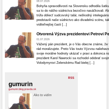
08.07.2026
Bohyňa spravodlivosti na Slovensku odhodila šatku 
sa to do nášho súdnictva bezočivo nasáčkovali. Absu
trúfa obliecť sudcovský talár, neškodný inteleguáns
predstavili naše súdnictvo ako divadelnú scénu, tak
viditeľnejšej časti [...]
Otvorená Výzva prezidentovi Petrovi Pe
01.07.2026
Vážený pán prezident, je o Vás obecne známe, že v 
rád moralizujete. Preto Vás touto Výzvou nalieha
svoje morálne hodnoty ukázať v praxi a dokonca na
prezident Karol Nawrocki sa rozhodol odobrať svoj
Volodymyrovi Zelenskému Rad bielej [...]
RSS
gumurin
gumurin.blog.pravda.sk
Ako to vidím