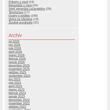
Príbehy z ciest
(24)
Reportáže z ciest
(24)
Smrť generála Lučanského
(28)
Terorizmus
(17)
Úvahy o politike
(248)
Vojna na Ukrajine
(19)
Životné prostredie
(31)
Archív
júl 2026
jún 2026
máj 2026
apríl 2026
marec 2026
február 2026
január 2026
december 2025
november 2025
október 2025
september 2025
jún 2023
máj 2023
apríl 2023
marec 2023
február 2023
január 2023
december 2022
november 2022
október 2022