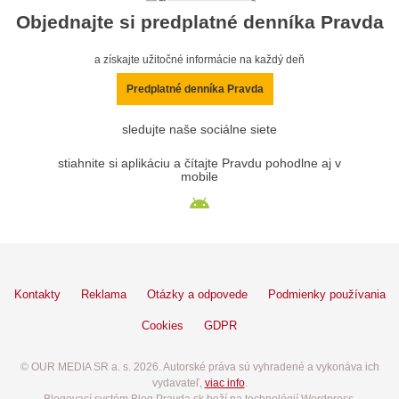
Objednajte si predplatné denníka Pravda
a získajte užitočné informácie na každý deň
Predplatné denníka Pravda
sledujte naše sociálne siete
stiahnite si aplikáciu a čítajte Pravdu pohodlne aj v
mobile
Kontakty
Reklama
Otázky a odpovede
Podmienky používania
Cookies
GDPR
© OUR MEDIA SR a. s. 2026. Autorské práva sú vyhradené a vykonáva ich
vydavateľ,
viac info
.
Blogovací systém Blog.Pravda.sk beží na technológií Wordpress.