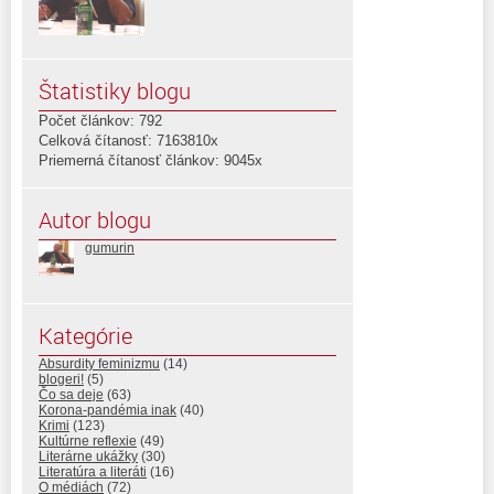
Štatistiky blogu
Počet článkov: 792
Celková čítanosť: 7163810x
Priemerná čítanosť článkov: 9045x
Autor blogu
gumurin
Kategórie
Absurdity feminizmu
(14)
blogeri!
(5)
Čo sa deje
(63)
Korona-pandémia inak
(40)
Krimi
(123)
Kultúrne reflexie
(49)
Literárne ukážky
(30)
Literatúra a literáti
(16)
O médiách
(72)