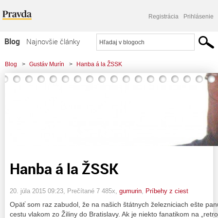
Registrácia
Prihlásenie
Blog
Najnovšie články
Najčítanejšie články
Blog
>
Gustáv Murín
>
Hanba á la ŽSSK
Najkomentovanejšie články
Zoznam blogov
Komerčné blogy
Hanba á la ŽSSK
20. júla 2015 09:23
, Prečítané 7 485x,
gumurin
,
Príbehy z ciest
Opäť som raz zabudol, že na našich štátnych železniciach ešte pa
cestu vlakom zo Žiliny do Bratislavy. Ak je niekto fanatikom na „retro“ 