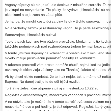
Vagóny súpravy sú nie „ako“, ale doslova z minulého storočia. To 
je v kupé na nevydržanie. Tie pšuky, čo vydáva „klimatizácia“ sú na 
okienkami a to je zasa na zápal pľúc.
Je hanba, že mnohí cestujúci za plný lístok v týchto súpravách musi
No a vrcholný zážitok je reštauračný vagón. To je perla železničnej 
Samozrejme, klimatizácia nulová.
Teplo a pach kuchyne tým pádom prevažuje. Medzi nami, tie kuchárk
takýchto podmienkach nad rozhorúčenou trúbou by mali fasovať prí
V tomto „múzeu dopravy na kolesách“ je všetko ako z minulého storo
skvelo imituje príslovečnú pomalosť obsluhy za komunizmu.
V takomto prostredí vám proste nemôže chutiť, najmä keď na jedlo 
otvorených okien vlajú záclony, ako na Titanicu) čakáte aj hodinu. 
Ak by chcel niekto namietať, že to inak nejde, tak tu máme už našťa
Express. Na danej trati je to do očí bijúci rozdiel:
To štátne železničné utrpenie stojí aj s miestenkou 10,22 eur.
RegioJet v klimatizovaných, moderných vagónoch s povinnou miest
A na otázku ako je možné, že v tomto storočí trvá cesta vlakom na pr
neuveriteľné dve a pol hodiny, je tiež odpoveď. RegioJet, ktorý vyraz