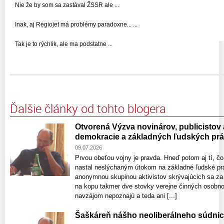
Nie že by som sa zastával ŽSSR ale ...
Inak, aj Regiojet má problémy paradoxne... ...
Tak je to rýchlik, ale ma podstatne ...
Ďalšie články od tohto blogera
Otvorená Výzva novinárov, publicistov
demokracie a základných ľudských pr
09.07.2026
Prvou obeťou vojny je pravda. Hneď potom aj tí, čo
nastal neslýchaným útokom na základné ľudské prá
anonymnou skupinou aktivistov skrývajúcich sa za s
na kopu takmer dve stovky verejne činných osobno
navzájom nepoznajú a teda ani [...]
Šaškáreň nášho neoliberálneho súdnic