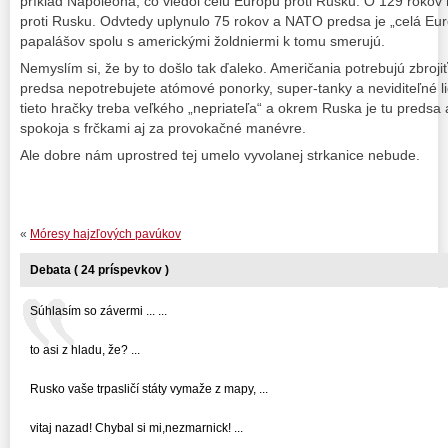
príklad Napoleona, čo viedol celú Európu proti Rusku. O 129 rokov 
proti Rusku. Odvtedy uplynulo 75 rokov a NATO predsa je „celá Eur
papalášov spolu s americkými žoldniermi k tomu smerujú.
Nemyslím si, že by to došlo tak ďaleko. Američania potrebujú zbroji
predsa nepotrebujete atómové ponorky, super-tanky a neviditeľné l
tieto hračky treba veľkého „nepriateľa“ a okrem Ruska je tu predsa 
spokoja s frčkami aj za provokačné manévre.
Ale dobre nám uprostred tej umelo vyvolanej strkanice nebude.
«
Móresy hajzľových pavúkov
Debata ( 24 príspevkov )
Súhlasím so závermi ... ...
to asi z hladu, že? ...
Rusko vaše trpasličí státy vymaže z mapy, ...
vitaj nazad! Chybal si mi,nezmarnick! ...