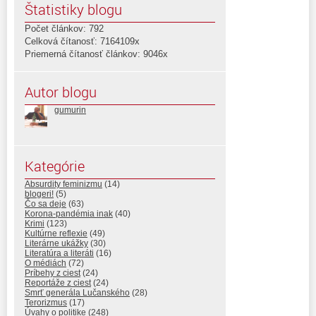
Štatistiky blogu
Počet článkov: 792
Celková čítanosť: 7164109x
Priemerná čítanosť článkov: 9046x
Autor blogu
gumurin
Kategórie
Absurdity feminizmu
(14)
blogeri!
(5)
Čo sa deje
(63)
Korona-pandémia inak
(40)
Krimi
(123)
Kultúrne reflexie
(49)
Literárne ukážky
(30)
Literatúra a literáti
(16)
O médiách
(72)
Príbehy z ciest
(24)
Reportáže z ciest
(24)
Smrť generála Lučanského
(28)
Terorizmus
(17)
Úvahy o politike
(248)