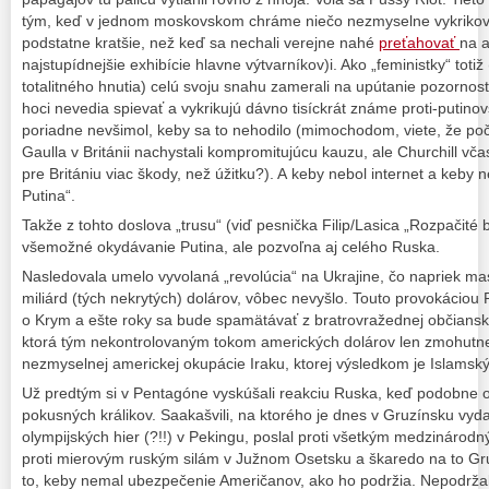
tým, keď v jednom moskovskom chráme niečo nezmyselne vykrikovali 
podstatne kratšie, než keď sa nechali verejne nahé
preťahovať
na a
najstupídnejšie exhibície hlavne výtvarníkov)i. Ako „feministky“ toti
totalitného hnutia) celú svoju snahu zamerali na upútanie pozornost
hoci nevedia spievať a vykrikujú dávno tisíckrát známe proti-putinov
poriadne nevšimol, keby sa to nehodilo (mimochodom, viete, že poča
Gaulla v Británii nachystali kompromitujúcu kauzu, ale Churchill vča
pre Britániu viac škody, než úžitku?). A keby nebol internet a keby
Putina“.
Takže z tohto doslova „trusu“ (viď pesnička Filip/Lasica „Rozpačité 
všemožné okydávanie Putina, ale pozvoľna aj celého Ruska.
Nasledovala umelo vyvolaná „revolúcia“ na Ukrajine, čo napriek masí
miliárd (tých nekrytých) dolárov, vôbec nevyšlo. Touto provokáciou
o Krym a ešte roky sa bude spamätávať z bratrovražednej občianske
ktorá tým nekontrolovaným tokom amerických dolárov len zmohutn
nezmyselnej americkej okupácie Iraku, ktorej výsledkom je Islamský 
Už predtým si v Pentagóne vyskúšali reakciu Ruska, keď podobne 
pokusných králikov. Saakašvili, na ktorého je dnes v Gruzínsku vyd
olympijských hier (?!!) v Pekingu, poslal proti všetkým medzináro
proti mierovým ruským silám v Južnom Osetsku a škaredo na to Gruzín
to, keby nemal ubezpečenie Američanov, ako ho podržia. Nepodržali. 