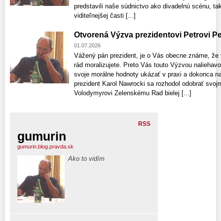
predstavili naše súdnictvo ako divadelnú scénu, tak
viditeľnejšej časti [...]
Otvorená Výzva prezidentovi Petrovi Pe
01.07.2026
Vážený pán prezident, je o Vás obecne známe, že v 
rád moralizujete. Preto Vás touto Výzvou nalieha
svoje morálne hodnoty ukázať v praxi a dokonca na
prezident Karol Nawrocki sa rozhodol odobrať svoj
Volodymyrovi Zelenskému Rad bielej [...]
RSS
gumurin
gumurin.blog.pravda.sk
Ako to vidím