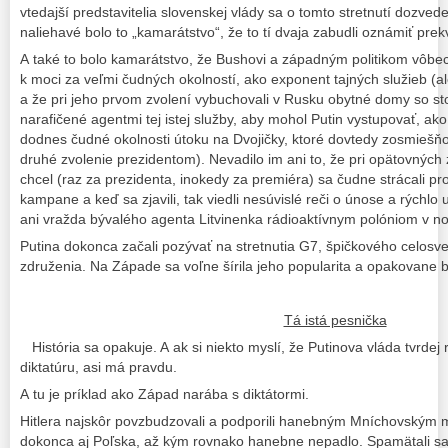
vtedajší predstavitelia slovenskej vlády sa o tomto stretnutí dozvedel
naliehavé bolo to „kamarátstvo“, že to tí dvaja zabudli oznámiť pre
A také to bolo kamarátstvo, že Bushovi a západným politikom vôbec 
k moci za veľmi čudných okolností, ako exponent tajných služieb (al
a že pri jeho prvom zvolení vybuchovali v Rusku obytné domy so s
narafičené agentmi tej istej služby, aby mohol Putin vystupovať, a
dodnes čudné okolnosti útoku na Dvojičky, ktoré dovtedy zosmiešň
druhé zvolenie prezidentom). Nevadilo im ani to, že pri opätovných 
chcel (raz za prezidenta, inokedy za premiéra) sa čudne strácali pro
kampane a keď sa zjavili, tak viedli nesúvislé reči o únose a rýchlo 
ani vražda bývalého agenta Litvinenka rádioaktívnym polóniom v n
Putina dokonca začali pozývať na stretnutia G7, špičkového celos
združenia. Na Západe sa voľne šírila jeho popularita a opakovane 
Tá istá pesnička
História sa opakuje. A ak si niekto myslí, že Putinova vláda tvrde
diktatúru, asi má pravdu.
A tu je príklad ako Západ narába s diktátormi.
Hitlera najskôr povzbudzovali a podporili hanebným Mníchovským m
dokonca aj Poľska, až kým rovnako hanebne nepadlo. Spamätali sa,