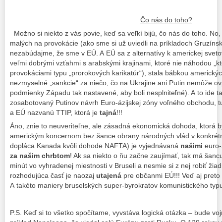
Čo nás do toho?
Možno si niekto z vás povie, keď sa veľkí bijú, čo nás do toho. No,
malých na provokácie (ako sme si už uviedli na príkladoch Gruzíns
nezabúdajme, že sme v EÚ. A EÚ sa z alternatívy k americkej sveto
veľmi dobrými vzťahmi s arabskými krajinami, ktoré nie náhodou „k
provokáciami typu „prorokových karikatúr“), stala bábkou americk
nezmyselné „sankcie“ za niečo, čo na Ukrajine ani Putin nemôže ovp
podmienky Západu tak nastavené, aby boli nesplniteľné). A to ide t
zosabotovaný Putinov návrh Euro-ázijskej zóny voľného obchodu,
a EÚ nazvanú TTIP, ktorá je
tajná
!!!
Áno, znie to neuveriteľne, ale zásadná ekonomická dohoda, ktorá 
americkým koncernom bez šance obrany národných vlád v konkrétn
dopláca Kanada kvôli dohode NAFTA) je vyjednávaná
našimi
euro-
za našim chrbtom
! Ak sa niekto o ňu začne zaujímať, tak má šanc
minút vo vyhradenej miestnosti v Bruseli a nesmie si z nej robiť žiad
rozhodujúca časť je naozaj
utajená
pre občanmi EÚ!!! Veď aj pret
A takéto maniery bruselských super-byrokratov komunistického typu 
P.S. Keď si to všetko spočítame, vyvstáva logická otázka – bude 