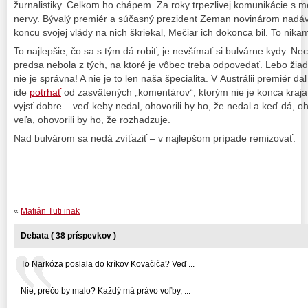
žurnalistiky. Celkom ho chápem. Za roky trpezlivej komunikácie s 
nervy. Bývalý premiér a súčasný prezident Zeman novinárom nadáva
koncu svojej vlády na nich škriekal, Mečiar ich dokonca bil. To nika
To najlepšie, čo sa s tým dá robiť, je nevšímať si bulvárne kydy. N
predsa nebola z tých, na ktoré je vôbec treba odpovedať. Lebo ži
nie je správna! A nie je to len naša špecialita. V Austrálii premiér d
ide
potrhať
od zasvätených „komentárov“, ktorým nie je konca kraja
vyjsť dobre – veď keby nedal, ohovorili by ho, že nedal a keď dá, o
veľa, ohovorili by ho, že rozhadzuje.
Nad bulvárom sa nedá zvíťaziť – v najlepšom prípade remizovať.
«
Mafián Tuti inak
Debata ( 38 príspevkov )
To Narkóza poslala do kríkov Kovačiča? Veď ...
Nie, prečo by malo? Každý má právo voľby, ...