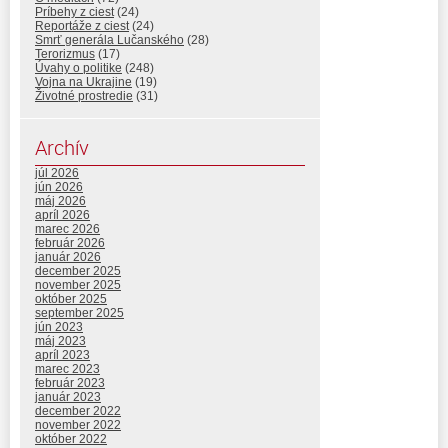
Príbehy z ciest
(24)
Reportáže z ciest
(24)
Smrť generála Lučanského
(28)
Terorizmus
(17)
Úvahy o politike
(248)
Vojna na Ukrajine
(19)
Životné prostredie
(31)
Archív
júl 2026
jún 2026
máj 2026
apríl 2026
marec 2026
február 2026
január 2026
december 2025
november 2025
október 2025
september 2025
jún 2023
máj 2023
apríl 2023
marec 2023
február 2023
január 2023
december 2022
november 2022
október 2022