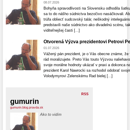
08.07.2026
Bohyňa spravodlivosti na Slovensku odhodila šatku 
sa to do nášho súdnictva bezočivo nasáčkovali. Absu
trúfa obliecť sudcovský talár, neškodný inteleguáns
predstavili naše súdnictvo ako divadelnú scénu, tak
viditeľnejšej časti [...]
Otvorená Výzva prezidentovi Petrovi Pe
01.07.2026
Vážený pán prezident, je o Vás obecne známe, že v 
rád moralizujete. Preto Vás touto Výzvou nalieha
svoje morálne hodnoty ukázať v praxi a dokonca na
prezident Karol Nawrocki sa rozhodol odobrať svoj
Volodymyrovi Zelenskému Rad bielej [...]
RSS
gumurin
gumurin.blog.pravda.sk
Ako to vidím