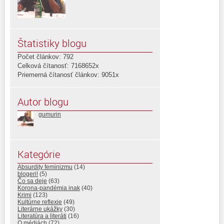
Štatistiky blogu
Počet článkov: 792
Celková čítanosť: 7168652x
Priemerná čítanosť článkov: 9051x
Autor blogu
gumurin
Kategórie
Absurdity feminizmu
(14)
blogeri!
(5)
Čo sa deje
(63)
Korona-pandémia inak
(40)
Krimi
(123)
Kultúrne reflexie
(49)
Literárne ukážky
(30)
Literatúra a literáti
(16)
O médiách
(72)