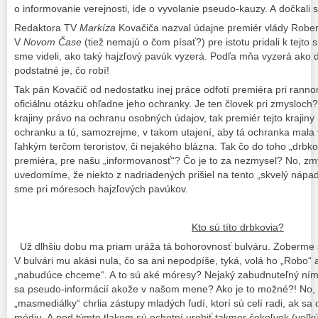
o informovanie verejnosti, ide o vyvolanie pseudo-kauzy. A dočkali s
Redaktora TV
Markíza
Kovačiča nazval údajne premiér vlády Rober
V
Novom Čase
(tiež nemajú o čom písať?) pre istotu pridali k tejto 
sme videli, ako taký hajzľový pavúk vyzerá. Podľa mňa vyzerá ako dr
podstatné je, čo robí!
Tak pán Kovačič od nedostatku inej práce odfotí premiéra pri rann
oficiálnu otázku ohľadne jeho ochranky. Je ten človek pri zmysloch
krajiny právo na ochranu osobných údajov, tak premiér tejto krajin
ochranku a tú, samozrejme, v takom utajení, aby tá ochranka mala
ľahkým terčom teroristov, či nejakého blázna. Tak čo do toho „drbk
premiéra, pre našu „informovanosť“? Čo je to za nezmysel? No, zmy
uvedomíme, že niekto z nadriadených prišiel na tento „skvelý nápad“
sme pri móresoch hajzľových pavúkov.
Kto sú títo drbkovia?
Už dlhšiu dobu ma priam uráža tá bohorovnosť bulváru. Zoberme s
V bulvári mu akási nula, čo sa ani nepodpíše, tyká, volá ho „Robo“ 
„nabudúce chceme“. A to sú aké móresy? Nejaký zabudnuteľný ním
sa pseudo-informácií akože v našom mene? Ako je to možné?! No,
„masmediálky“ chrlia zástupy mladých ľudí, ktorí sú celí radi, ak sa
médiu. A pod týmto tlakom sú ochotní urobiť takmer čokoľvek (veľk