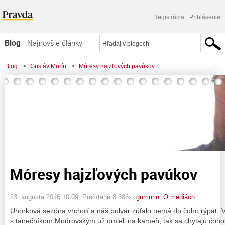
Registrácia
Prihlásenie
Blog
Najnovšie články
Najčítanejšie články
Blog
>
Gustáv Murín
>
Móresy hajzľových pavúkov
Najkomentovanejšie články
Zoznam blogov
Komerčné blogy
Móresy hajzľových pavúkov
23. augusta 2016 10:09
, Prečítané 8 386x,
gumurin
,
O médiách
Uhorková sezóna vrcholí a náš bulvár zúfalo nemá do čoho rýpať. 
s tanečníkom Modrovským už omleli na kameň, tak sa chytajú čohok