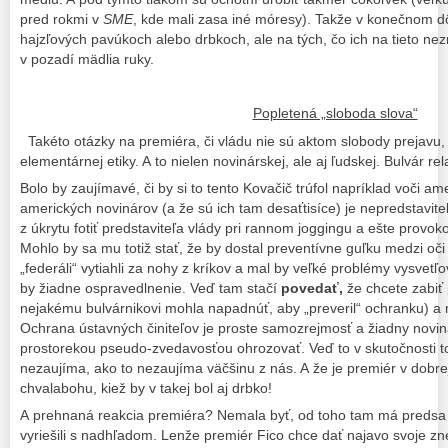
pred rokmi v
SME
, kde mali zasa iné móresy). Takže v konečnom dô
hajzľových pavúkoch alebo drbkoch, ale na tých, čo ich na tieto ne
v pozadí mädlia ruky.
Popletená „sloboda slova“
Takéto otázky na premiéra, či vládu nie sú aktom slobody prejavu,
elementárnej etiky. A to nielen novinárskej, ale aj ľudskej. Bulvár rel
Bolo by zaujímavé, či by si to tento Kovačič trúfol napríklad voči a
amerických novinárov (a že sú ich tam desaťtisíce) je nepredstaviteľ
z úkrytu fotiť predstaviteľa vlády pri rannom joggingu a ešte provo
Mohlo by sa mu totiž stať, že by dostal preventívne guľku medzi oč
„federáli“ vytiahli za nohy z kríkov a mal by veľké problémy vysvetľo
by žiadne ospravedlnenie. Veď tam stačí
povedať,
že chcete zabiť 
nejakému bulvárnikovi mohla napadnúť, aby „preveril“ ochranku) a 
Ochrana ústavných činiteľov je proste samozrejmosť a žiadny novin
prostorekou pseudo-zvedavosťou ohrozovať. Veď to v skutočnosti t
nezaujíma, ako to nezaujíma väčšinu z nás. A že je premiér v dobrej
chvalabohu, kiež by v takej bol aj drbko!
A prehnaná reakcia premiéra? Nemala byť, od toho tam má predsa p
vyriešili s nadhľadom. Lenže premiér Fico chce dať najavo svoje zn