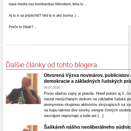
nase media nas bombarduju blbostami, teba to ...
Aj tu si sa priplichtil? Ved ty si ako burina :) ...
Prečo to čítate? ...
Ďalšie články od tohto blogera
Otvorená Výzva novinárov, publicistov
demokracie a základných ľudských pr
09.07.2026
Prvou obeťou vojny je pravda. Hneď potom aj tí, čo
nastal neslýchaným útokom na základné ľudské prá
anonymnou skupinou aktivistov skrývajúcich sa za s
na kopu takmer dve stovky verejne činných osobno
navzájom nepoznajú a teda ani [...]
Šaškáreň nášho neoliberálneho súdnic