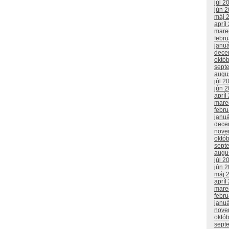
júl 2
jún 
máj 
apríl
mare
febr
janu
dece
októ
sept
augu
júl 2
jún 
apríl
mare
febr
janu
dece
nove
októ
sept
augu
júl 2
jún 
máj 
apríl
mare
febr
janu
nove
októ
sept