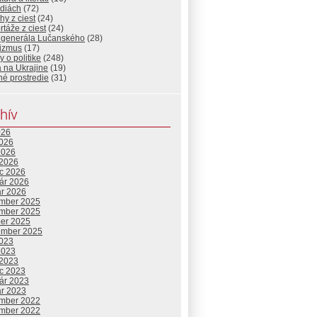
diách
(72)
hy z ciest
(24)
táže z ciest
(24)
 generála Lučanského
(28)
rizmus
(17)
 o politike
(248)
 na Ukrajine
(19)
né prostredie
(31)
hív
026
2026
2026
 2026
c 2026
uár 2026
ár 2026
mber 2025
mber 2025
ber 2025
ember 2025
2023
2023
 2023
c 2023
uár 2023
ár 2023
mber 2022
mber 2022