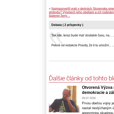
«
Najmasovejší vrah v dejinách Slovenska sme
slobodu? Výsmech jeho obetiam a ich rodinám v
šialenej ženy. ..
Debata ( 2 príspevky )
Tak iste, teraz bude mať dostatok času, na... ..
Pekné od redakcie Pravdy, že ti tu umožní... ..
Ďalšie články od tohto b
Otvorená Výzva 
demokracie a zá
09.07.2026
Prvou obeťou vojny je
nastal neslýchaným ú
anonymnou skupinou ak