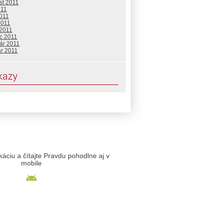
st 2011
011
2011
2011
 2011
c 2011
ár 2011
ár 2011
kazy
likáciu a čítajte Pravdu pohodlne aj v
mobile