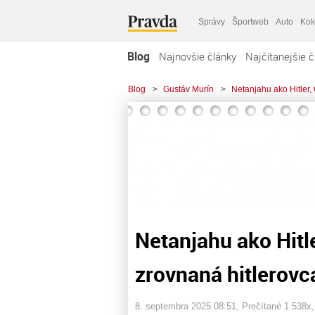
Správy
Športweb
Auto
Kok
Blog
Najnovšie články
Najčítanejšie č
Blog
>
Gustáv Murín
>
Netanjahu ako Hitler
Netanjahu ako Hitl
zrovnaná hitlerov
8. septembra 2025 08:51
, Prečítané 1 538x