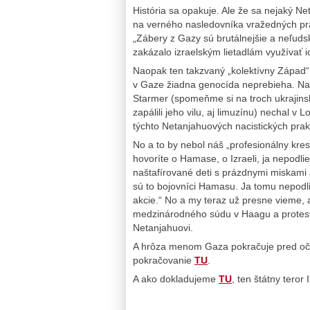
História sa opakuje. Ale že sa nejaký Ne
na verného nasledovníka vražedných pra
„Zábery z Gazy sú brutálnejšie a neľudske
zakázalo izraelským lietadlám využívať ic
Naopak ten takzvaný „kolektívny Západ“
v Gaze žiadna genocída neprebieha. Na 
Starmer (spomeňme si na troch ukrajinský
zapálili jeho vilu, aj limuzínu) nechal 
týchto Netanjahuových nacistických prakt
No a to by nebol náš „profesionálny kres
hovoríte o Hamase, o Izraeli, ja nepod
naštafírované deti s prázdnymi miskami a
sú to bojovníci Hamasu. Ja tomu nepodli
akcie.“ No a my teraz už presne vieme,
medzinárodného súdu v Haagu a protest
Netanjahuovi.
A hrôza menom Gaza pokračuje pred oča
pokračovanie
TU
.
A ako dokladujeme
TU
, ten štátny teror 