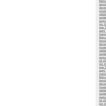
febr
janu
dece
nove
októ
sept
augu
jún 
máj 
apríl
mare
febr
janu
dece
nove
októ
sept
augu
júl 2
jún 
máj 
apríl
mare
febr
janu
dece
nove
októ
sept
augu
júl 2
jún 