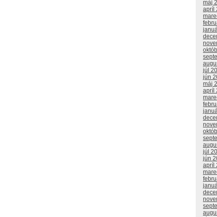
máj 
apríl
mare
febr
janu
dece
nove
októ
sept
augu
júl 2
jún 
máj 
apríl
mare
febr
janu
dece
nove
októ
sept
augu
júl 2
jún 
apríl
mare
febr
janu
dece
nove
sept
augu