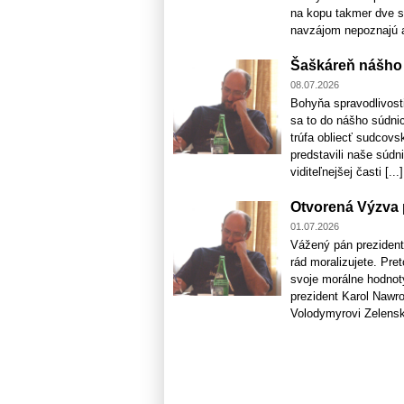
na kopu takmer dve s
navzájom nepoznajú a 
Šaškáreň nášho 
08.07.2026
Bohyňa spravodlivosti
sa to do nášho súdnic
trúfa obliecť sudcovs
predstavili naše súdn
viditeľnejšej časti [...]
Otvorená Výzva p
01.07.2026
Vážený pán prezident,
rád moralizujete. Pr
svoje morálne hodnoty
prezident Karol Nawr
Volodymyrovi Zelenské