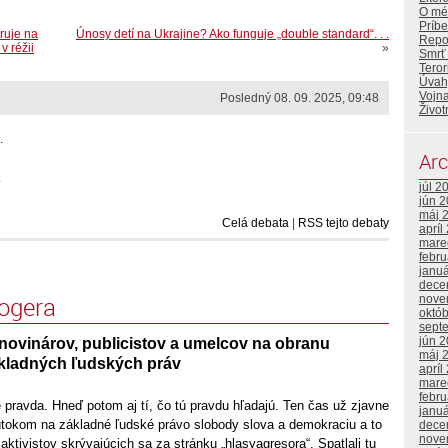
O mé
Príbe
ruje na
Únosy detí na Ukrajine? Ako funguje „double standard“. . .
Repor
 réžii
»
Smrť
Tero
Úvahy
Vojna
Posledný 08. 09. 2025, 09:48
Život
.
Arc
.
júl 2
jún 
máj 
Celá debata
|
RSS tejto debaty
apríl
mare
febr
janu
dece
logera
nove
októ
sept
jún 
novinárov, publicistov a umelcov na obranu
máj 
kladných ľudských práv
apríl
mare
febr
 pravda. Hneď potom aj tí, čo tú pravdu hľadajú. Ten čas už zjavne
janu
tokom na základné ľudské právo slobody slova a demokraciu a to
dece
nove
tivistov skrývajúcich sa za stránku „hlasyagresora“. Spatlali tu