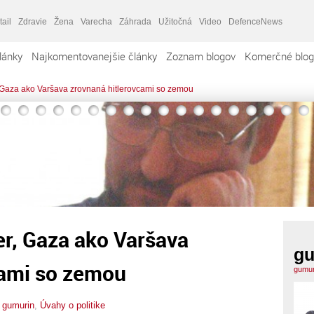
tail
Zdravie
Žena
Varecha
Záhrada
Užitočná
Video
DefenceNews
lánky
Najkomentovanejšie články
Zoznam blogov
Komerčné blog
, Gaza ako Varšava zrovnaná hitlerovcami so zemou
er, Gaza ako Varšava
gu
cami so zemou
gumur
,
gumurin
,
Úvahy o politike