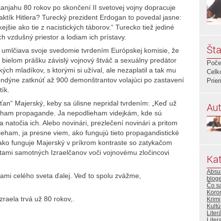
tanjahu 80 rokov po skončení II svetovej vojny dopracuje
ktík Hitlera? Turecký prezident Erdogan to povedal jasne:
jšie ako tie z nacistických táborov.“ Turecko tiež jediné
h vzdušný priestor a lodiam ich prístavy.
Šta
 umlčiava svoje svedomie tvrdením Európskej komisie, že
bielom prášku závislý vojnový štváč a sexuálny predátor
Poče
ch mladíkov, s ktorými si užíval, ale nezaplatil a tak mu
Celk
v Londýne zatknúť až 900 demonštrantov volajúci po zastavení
Prie
ík.
ťan“ Majerský, keby sa úlisne nepridal tvrdením: „Keď už
Aut
lieham propagande. Ja nepodlieham videjkám, kde sú
 natočia ich. Alebo novinári, prezlečení novinári a pritom
eham, ja presne viem, ako fungujú tieto propagandistické
 ako funguje Majerský v príkrom kontraste so zatykačom
ami samotných Izraelčanov voči vojnovému zločincovi
Kat
Absur
mi celého sveta ďalej. Veď to spolu zvážme,
bloge
Čo s
Koro
Izraela trvá už 80 rokov,.
Krimi
Kultú
Liter
Litera