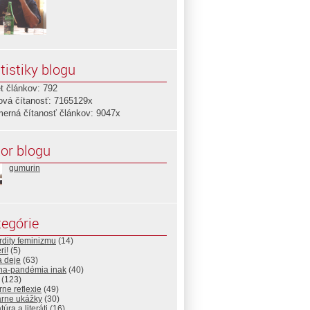
tistiky blogu
t článkov: 792
ová čítanosť: 7165129x
merná čítanosť článkov: 9047x
or blogu
gumurin
egórie
dity feminizmu
(14)
ri!
(5)
a deje
(63)
na-pandémia inak
(40)
(123)
rne reflexie
(49)
árne ukážky
(30)
túra a literáti
(16)