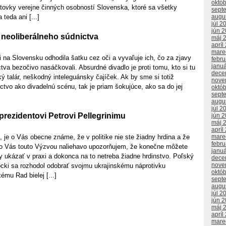
októ
tovky verejne činných osobností Slovenska, ktoré sa všetky
sept
augu
teda ani [...]
júl 2
jún 
neoliberálneho súdnictva
máj 
apríl
mare
 na Slovensku odhodila šatku cez oči a vyvaľuje ich, čo za zjavy
febr
janu
tva bezočivo nasáčkovali. Absurdné divadlo je proti tomu, kto si tu
dece
ký talár, neškodný inteleguánsky čajíček. Ak by sme si totiž
nove
ictvo ako divadelnú scénu, tak je priam šokujúce, ako sa do jej
októ
sept
augu
júl 2
rezidentovi Petrovi Pellegrinimu
jún 
máj 
apríl
mare
 je o Vás obecne známe, že v politike nie ste žiadny hrdina a že
febr
eto Vás touto Výzvou naliehavo upozorňujem, že konečne môžete
janu
 ukázať v praxi a dokonca na to netreba žiadne hrdinstvo. Poľský
dece
nove
ocki sa rozhodol odobrať svojmu ukrajinskému náprotivku
októ
mu Rad bielej [...]
sept
augu
júl 2
jún 
máj 
apríl
mare