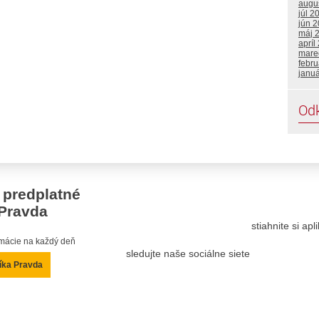
augu
júl 2
jún 
máj 
apríl
mare
febru
janu
Od
 predplatné
Pravda
stiahnite si ap
ormácie na každý deň
sledujte naše sociálne siete
íka Pravda