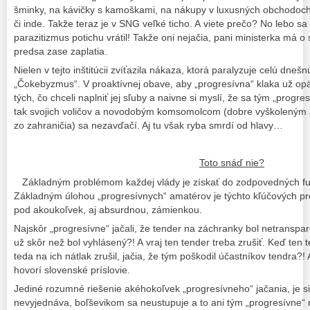
šminky, na kávičky s kamoškami, na nákupy v luxusných obchodoch
či inde. Takže teraz je v SNG veľké ticho. A viete prečo? No lebo sa
parazitizmus potichu vrátil! Takže oni nejačia, pani ministerka má o
predsa zase zaplatia.
Nielen v tejto inštitúcii zvíťazila nákaza, ktorá paralyzuje celú dneš
„Čokebyzmus“. V proaktívnej obave, aby „progresívna“ klaka už opä
tých, čo chceli naplniť jej sľuby a naivne si myslí, že sa tým „progr
tak svojich voličov a novodobým komsomolcom (dobre vyškoleným 
zo zahraničia) sa nezavďačí. Aj tu však ryba smrdí od hlavy…
Toto snáď nie?
Základným problémom každej vlády je získať do zodpovedných fu
Základným úlohou „progresívnych“ amatérov je týchto kľúčových pro
pod akoukoľvek, aj absurdnou, zámienkou.
Najskôr „progresívne“ jačali, že tender na záchranky bol netranspar
už skôr než bol vyhlásený?! A vraj ten tender treba zrušiť. Keď ten 
teda na ich nátlak zrušil, jačia, že tým poškodil účastníkov tendra?!
hovorí slovenské príslovie.
Jediné rozumné riešenie akéhokoľvek „progresívneho“ jačania, je s
nevyjednáva, boľševikom sa neustupuje a to ani tým „progresívne“