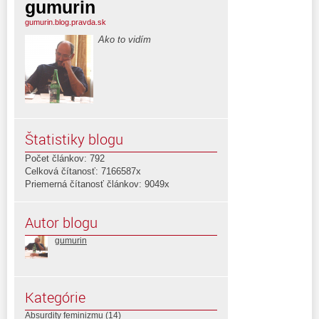
gumurin
gumurin.blog.pravda.sk
Ako to vidím
Štatistiky blogu
Počet článkov: 792
Celková čítanosť: 7166587x
Priemerná čítanosť článkov: 9049x
Autor blogu
gumurin
Kategórie
Absurdity feminizmu
(14)