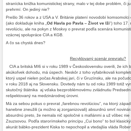
stranícka knižka komunistickej strany, malo v tej dobe problém, či j
prehrmí. On jediný nie?
Prešlo 36 rokov a z USA a V. Británie platení novodobí komsomolci c
(ako dokladuje kniha „
Od Havla po Pavla – Život ve lži
“) toho 17.
revolúciu, ale na pokyn z Moskvy o prevrat podľa scenára komunist
vzácnej spolupráce CIA a KGB.
A čo sa chystá dnes?
Recyklovaný scenár prevratu?
CIA a britská MI6 si v roku 1989 v Československu overili, že ich
akúkoľvek dohodu, má úspech. Neskôr z toho vyfabrikovali kompletn
ktorý uspel nielen počas Arabskej jari, či v Gruzínsku, ale na počud
v roku 2018 aj na Slovensku. Dovtedy nám tu od roku 1989 totiž vyrá
skutočný štátnika aj vďaka bezproblémovému zvládnutiu Predsedn
rešpektovaný na medzinárodnej úrovni.
Má za sebou pokus o prevrat „farebnou revolúciou“, na ktorý západní
hanebne zneužili (a možno aj zorganizovali) absurdnú smrť novinár
absurdnú preto, že nemala nič spoločné s mafiánmi a už vôbec nie
Zsuzsovou. Podľa starorímskeho princípu „Cui bono“ to bol klasický 
akurát bábko-prezident Kiska to nepochopil a vtedajšia vláda Robert