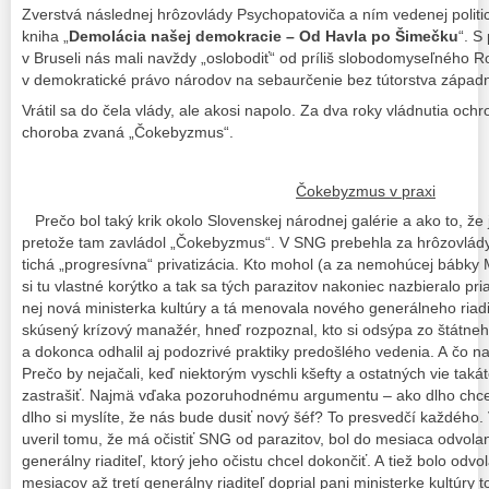
Zverstvá následnej hrôzovlády Psychopatoviča a ním vedenej politic
kniha „
Demolácia našej demokracie – Od Havla po Šimečku
“. S
v Bruseli nás mali navždy „oslobodiť“ od príliš slobodomyseľného Ro
v demokratické právo národov na sebaurčenie bez tútorstva západ
Vrátil sa do čela vlády, ale akosi napolo. Za dva roky vládnutia ochr
choroba zvaná „Čokebyzmus“.
Čokebyzmus v praxi
Prečo bol taký krik okolo Slovenskej národnej galérie a ako to, že
pretože tam zavládol „Čokebyzmus“. V SNG prebehla za hrôzovlády 
tichá „progresívna“ privatizácia. Kto mohol (a za nemohúcej bábky 
si tu vlastné korýtko a tak sa tých parazitov nakoniec nazbieralo pri
nej nová ministerka kultúry a tá menovala nového generálneho riadit
skúsený krízový manažér, hneď rozpoznal, kto si odsýpa zo štátne
a dokonca odhalil aj podozrivé praktiky predošlého vedenia. A čo n
Prečo by nejačali, keď niektorým vyschli kšefty a ostatných vie tak
zastrašiť. Najmä vďaka pozoruhodnému argumentu – ako dlho chcete v
dlho si myslíte, že nás bude dusiť nový šéf? To presvedčí každého. Ve
uveril tomu, že má očistiť SNG od parazitov, bol do mesiaca odvolan
generálny riaditeľ, ktorý jeho očistu chcel dokončiť. A tiež bolo odvo
mesiacov až tretí generálny riaditeľ doprial pani ministerke kultúry 