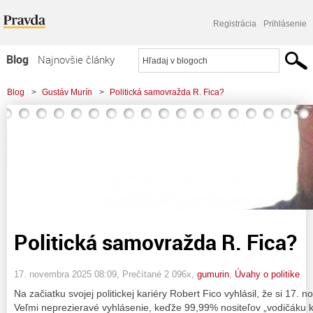
Registrácia
Prihlásenie
Blog
Najnovšie články
Najčítanejšie články
Blog
>
Gustáv Murín
>
Politická samovražda R. Fica?
Najkomentovanejšie články
Zoznam blogov
Komerčné blogy
Politická samovražda R. Fica?
17. novembra 2025 08:09
, Prečítané 2 096x,
gumurin
,
Úvahy o politike
Na začiatku svojej politickej kariéry Robert Fico vyhlásil, že si 17.
Veľmi neprezieravé vyhlásenie, keďže 99,99% nositeľov „vodičáku ku