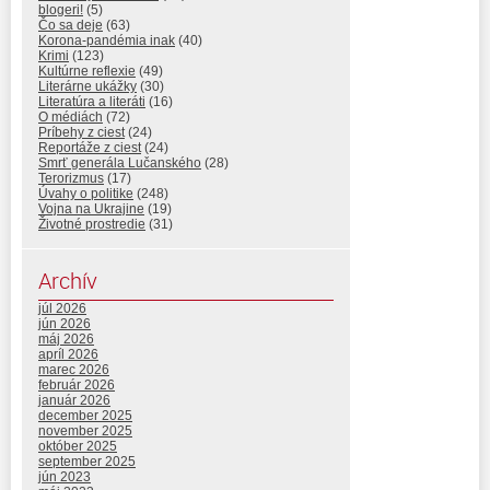
blogeri!
(5)
Čo sa deje
(63)
Korona-pandémia inak
(40)
Krimi
(123)
Kultúrne reflexie
(49)
Literárne ukážky
(30)
Literatúra a literáti
(16)
O médiách
(72)
Príbehy z ciest
(24)
Reportáže z ciest
(24)
Smrť generála Lučanského
(28)
Terorizmus
(17)
Úvahy o politike
(248)
Vojna na Ukrajine
(19)
Životné prostredie
(31)
Archív
júl 2026
jún 2026
máj 2026
apríl 2026
marec 2026
február 2026
január 2026
december 2025
november 2025
október 2025
september 2025
jún 2023