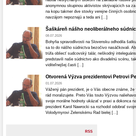
anonymnou skupinou aktivistov skrývajúcich sa za s
na kopu takmer dve stovky verejne činných osobno
navzájom nepoznajú a teda ani [...]
Šaškáreň nášho neoliberálneho súdnic
08.07.2026
Bohyňa spravodlivosti na Slovensku odhodila šatku 
sa to do nášho súdnictva bezočivo nasáčkovali. Absu
trúfa obliecť sudcovský talár, neškodný inteleguáns
predstavili naše súdnictvo ako divadelnú scénu, tak
viditeľnejšej časti [...]
Otvorená Výzva prezidentovi Petrovi Pe
01.07.2026
Vážený pán prezident, je o Vás obecne známe, že v 
rád moralizujete. Preto Vás touto Výzvou nalieha
svoje morálne hodnoty ukázať v praxi a dokonca na
prezident Karol Nawrocki sa rozhodol odobrať svoj
Volodymyrovi Zelenskému Rad bielej [...]
RSS