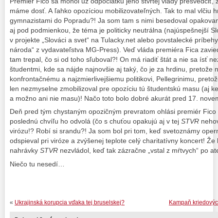
Premiér Fico sa mohol už odpočiatku jeho štvrtej vlády presvedčiť, 
máme dosť. A ľahko opozíciou mobilizovateľných. Tak to mal vlčiu h
gymnazistami do Popradu?! Ja som tam s nimi besedoval opakovan
aj pod podmienkou, že téma je politicky neutrálna (najúspešnejší S
v projekte „Slováci a svet“ na Tulacky.net alebo povstalecké príbehy 
národa“ z vydavateľstva MG-Press). Veď vláda premiéra Fica zaviedl
tam trepal, čo si od toho sľuboval?! On má riadiť štát a nie sa ísť 
študentmi, kde sa nájde najnovšie aj taký, čo je za hrdinu, pretož
konfrontačnému a najzmierlivejšiemu politikovi, Pellegrinimu, preto
len nezmyselne zmobilizoval pre opozíciu tú študentskú masu (aj ke
a možno ani nie masu)! Načo toto bolo dobré akurát pred 17. nov
Deň pred tým chystaným opozičným prevratom ohlási premiér Fico 
poslednú chvíľu ho odvolá (čo s chuťou opakujú aj v tej
STVR
nehovo
virózu!? Robí si srandu?! Ja som bol pri tom, keď svetoznámy op
odspieval pri viróze a zvýšenej teplote celý charitatívny koncert! Že
nahrávky
STVR
nezvládol, keď tak zázračne „vstal z mŕtvych“ po at
Niečo tu nesedí…
«
Ukrajinská korupcia vďaka tej bruselskej?
Kampaň kriedových