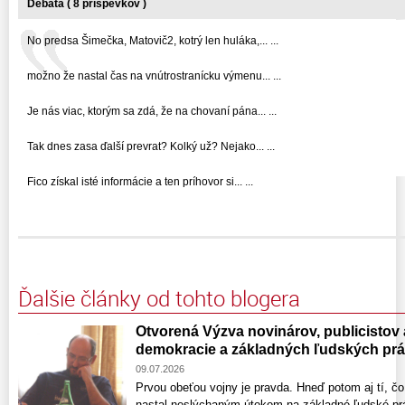
Debata ( 8 príspevkov )
No predsa Šimečka, Matovič2, kotrý len huláka,... ...
možno že nastal čas na vnútrostranícku výmenu... ...
Je nás viac, ktorým sa zdá, že na chovaní pána... ...
Tak dnes zasa ďalší prevrat? Kolký už? Nejako... ...
Fico získal isté informácie a ten príhovor si... ...
Ďalšie články od tohto blogera
Otvorená Výzva novinárov, publicistov
demokracie a základných ľudských pr
09.07.2026
Prvou obeťou vojny je pravda. Hneď potom aj tí, čo
nastal neslýchaným útokom na základné ľudské prá