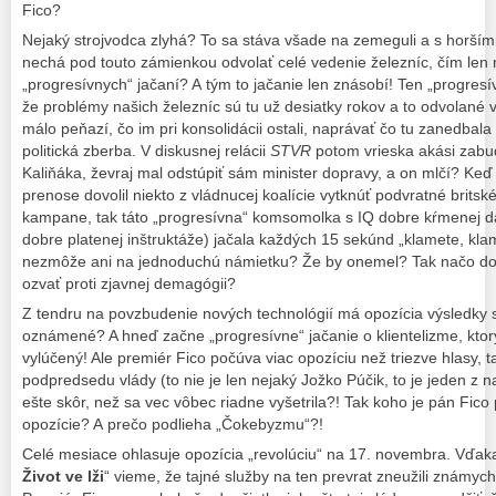
Fico?
Nejaký strojvodca zlyhá? To sa stáva všade na zemeguli a s horším
nechá pod touto zámienkou odvolať celé vedenie železníc, čím len
„progresívnych“ jačaní? A tým to jačanie len znásobí! Ten „progresív
že problémy našich železníc sú tu už desiatky rokov a to odvolané 
málo peňazí, čo im pri konsolidácii ostali, naprávať čo tu zanedba
politická zberba. V diskusnej relácii
STVR
potom vrieska akási zabu
Kaliňáka, ževraj mal odstúpiť sám minister dopravy, a on mlčí? Ke
prenose dovolil niekto z vládnucej koalície vytknúť podvratné brits
kampane, tak táto „progresívna“ komsomolka s IQ dobre kŕmenej 
dobre platenej inštruktáže) jačala každých 15 sekúnd „klamete, kla
nezmôže ani na jednoduchú námietku? Že by onemel? Tak načo do to
ozvať proti zjavnej demagógii?
Z tendru na povzbudenie nových technológií má opozícia výsledky sk
oznámené? A hneď začne „progresívne“ jačanie o klientelizme, ktor
vylúčený! Ale premiér Fico počúva viac opozíciu než triezve hlasy, t
podpredsedu vlády (to nie je len nejaký Jožko Púčik, to je jeden z n
ešte skôr, než sa vec vôbec riadne vyšetrila?! Tak koho je pán Fico
opozície? A prečo podlieha „Čokebyzmu“?!
Celé mesiace ohlasuje opozícia „revolúciu“ na 17. novembra. Vďak
Život ve lži
“ vieme, že tajné služby na ten prevrat zneužili známy