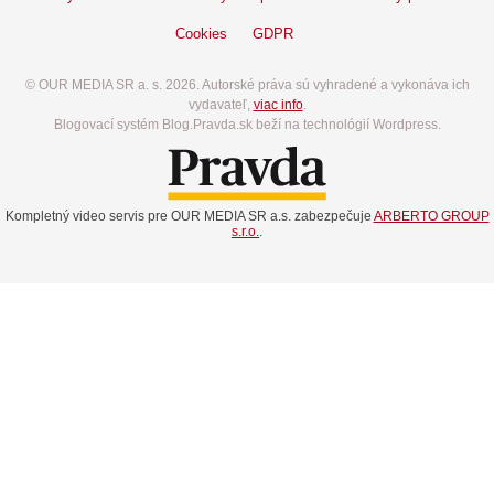
Cookies
GDPR
© OUR MEDIA SR a. s. 2026. Autorské práva sú vyhradené a vykonáva ich
vydavateľ,
viac info
.
Blogovací systém Blog.Pravda.sk beží na technológií Wordpress.
Kompletný video servis pre OUR MEDIA SR a.s. zabezpečuje
ARBERTO GROUP
s.r.o.
.