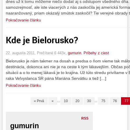
dnes už k tomu môžeme niečo dodať aj s odstupom všedného dňa. 
samozrejmosť, ale iste viacerých z nás zaskočila jej americká forma
naaranžovaný, priam okázalý smútok zaskočil? Tie verejné obrady t
Pokračovanie článku
Kde je Bielorusko?
22. augusta 2011, Prečítané 6 443x,
gumurin
,
Príbehy z ciest
Bielorusko je nám takmer na dosah a predsa o ňom vieme tak málo. N
destinácia, dokonca ani nie je na ceste k tým lákavejším. Občas poč
situácii a o to menej lákavá je to krajina. Už túto stredu privítame v
raka Veľvyslanca SR pána Mariána Servátku a tiež […]
Pokračovanie článku
« Prvá
«
...
10
20
30
...
75
76
77
RSS
gumurin