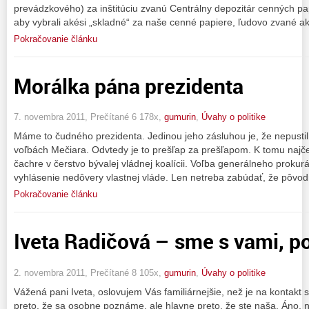
prevádzkového) za inštitúciu zvanú Centrálny depozitár cenných pa
aby vybrali akési „skladné“ za naše cenné papiere, ľudovo zvané akc
Pokračovanie článku
Morálka pána prezidenta
7. novembra 2011, Prečítané 6 178x,
gumurin
,
Úvahy o politike
Máme to čudného prezidenta. Jedinou jeho zásluhou je, že nepustil
voľbách Mečiara. Odvtedy je to prešľap za prešľapom. K tomu najčer
čachre v čerstvo bývalej vládnej koalícii. Voľba generálneho prok
vyhlásenie nedôvery vlastnej vláde. Len netreba zabúdať, že pôvod
Pokračovanie článku
Iveta Radičová – sme s vami, p
2. novembra 2011, Prečítané 8 105x,
gumurin
,
Úvahy o politike
Vážená pani Iveta, oslovujem Vás familiárnejšie, než je na kontakt
preto, že sa osobne poznáme, ale hlavne preto, že ste naša. Áno, ná