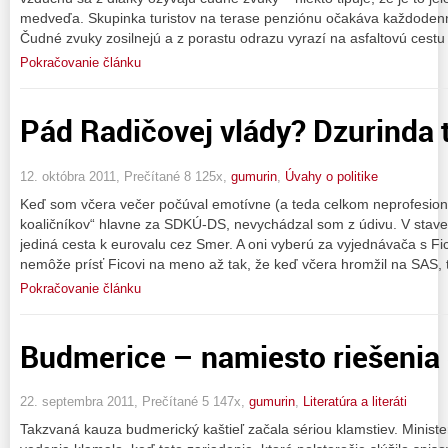
medveďa. Skupinka turistov na terase penziónu očakáva každodennú
Čudné zvuky zosilnejú a z porastu odrazu vyrazí na asfaltovú cestu
Pokračovanie článku
Pád Radičovej vlády? Dzurinda t
12. októbra 2011, Prečítané 8 125x,
gumurin
,
Úvahy o politike
Keď som včera večer počúval emotívne (a teda celkom neprofesioná
koaličníkov“ hlavne za SDKÚ-DS, nevychádzal som z údivu. V stave,
jediná cesta k eurovalu cez Smer. A oni vyberú za vyjednávača s F
nemôže prísť Ficovi na meno až tak, že keď včera hromžil na SAS, t
Pokračovanie článku
Budmerice – namiesto riešenia
22. septembra 2011, Prečítané 5 147x,
gumurin
,
Literatúra a literáti
Takzvaná kauza budmerický kaštieľ začala sériou klamstiev. Minist