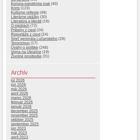
Korona-pandémia inak
(40)
Krimi
(123)
Kultúrne reflexie
(49)
Literárne ukážky
(30)
Literatúra a literáti
(16)
O médiách
(72)
Príbehy z ciest
(24)
Reportáže z ciest
(24)
Smrť generála Lučanského
(28)
Terorizmus
(17)
Úvahy o politike
(248)
Vojna na Ukrajine
(19)
Životné prostredie
(31)
Archív
júl 2026
jún 2026
máj 2026
apríl 2026
marec 2026
február 2026
január 2026
december 2025
november 2025
október 2025
september 2025
jún 2023
máj 2023
apríl 2023