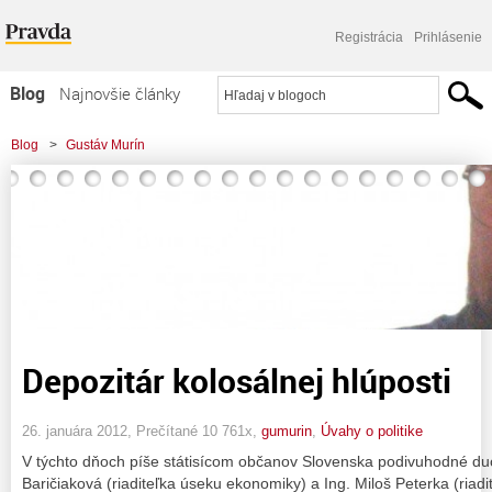
Registrácia
Prihlásenie
Blog
Najnovšie články
Najčítanejšie články
Blog
>
Gustáv Murín
Najkomentovanejšie články
Zoznam blogov
Komerčné blogy
Depozitár kolosálnej hlúposti
26. januára 2012, Prečítané 10 761x,
gumurin
,
Úvahy o politike
V týchto dňoch píše státisícom občanov Slovenska podivuhodné d
Baričiaková (riaditeľka úseku ekonomiky) a Ing. Miloš Peterka (riad