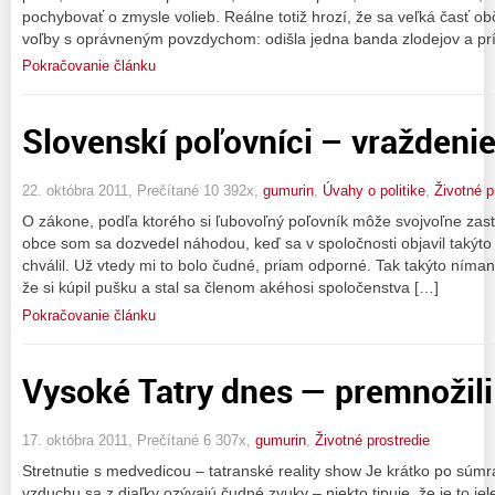
pochybovať o zmysle volieb. Reálne totiž hrozí, že sa veľká časť 
voľby s oprávneným povzdychom: odišla jedna banda zlodejov a pr
Pokračovanie článku
Slovenskí poľovníci – vraždeni
22. októbra 2011, Prečítané 10 392x,
gumurin
,
Úvahy o politike
,
Životné p
O zákone, podľa ktorého si ľubovoľný poľovník môže svojvoľne zas
obce som sa dozvedel náhodou, keď sa v spoločnosti objavil takýto p
chválil. Už vtedy mi to bolo čudné, priam odporné. Tak takýto nímand
že si kúpil pušku a stal sa členom akéhosi spoločenstva […]
Pokračovanie článku
Vysoké Tatry dnes — premnožili
17. októbra 2011, Prečítané 6 307x,
gumurin
,
Životné prostredie
Stretnutie s medvedicou – tatranské reality show Je krátko po súmra
vzduchu sa z diaľky ozývajú čudné zvuky – niekto tipuje, že je to jele