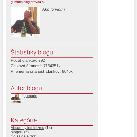
gumurin.blog.pravda.sk
Ako to vidím
Štatistiky blogu
Počet článkov: 792
Celková čítanosť: 7164351x
Priemerná čítanosť článkov: 9046x
Autor blogu
gumurin
Kategórie
Absurdity feminizmu
(14)
blogeri!
(5)
Čo sa deje
(63)