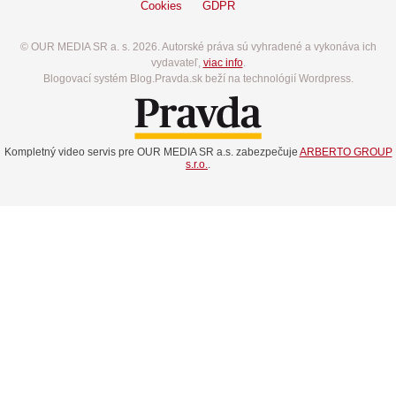
Cookies
GDPR
© OUR MEDIA SR a. s. 2026. Autorské práva sú vyhradené a vykonáva ich
vydavateľ,
viac info
.
Blogovací systém Blog.Pravda.sk beží na technológií Wordpress.
Kompletný video servis pre OUR MEDIA SR a.s. zabezpečuje
ARBERTO GROUP
s.r.o.
.