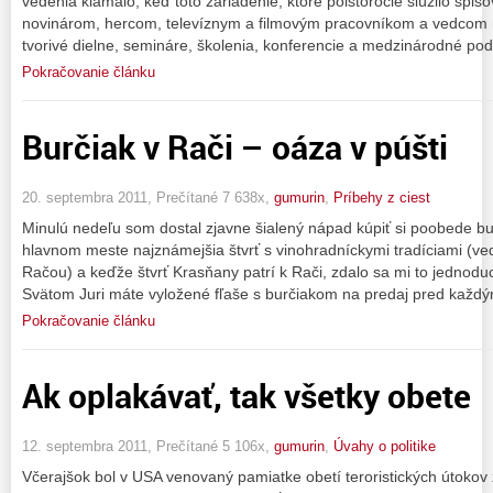
vedenia klamalo, keď toto zariadenie, ktoré polstoročie slúžilo spis
novinárom, hercom, televíznym a filmovým pracovníkom a vedcom n
tvorivé dielne, semináre, školenia, konferencie a medzinárodné pod
Pokračovanie článku
Burčiak v Rači – oáza v púšti
20. septembra 2011, Prečítané 7 638x,
gumurin
,
Príbehy z ciest
Minulú nedeľu som dostal zjavne šialený nápad kúpiť si poobede b
hlavnom meste najznámejšia štvrť s vinohradníckymi tradíciami (veď
Račou) a keďže štvrť Krasňany patrí k Rači, zdalo sa mi to jednodu
Svätom Juri máte vyložené fľaše s burčiakom na predaj pred každ
Pokračovanie článku
Ak oplakávať, tak všetky obete
12. septembra 2011, Prečítané 5 106x,
gumurin
,
Úvahy o politike
Včerajšok bol v USA venovaný pamiatke obetí teroristických útokov