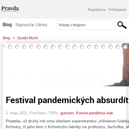
Registrácia
Prihlásenie
Blog
Najnovšie články
Najčítanejšie články
Blog
>
Gustáv Murín
Najkomentovanejšie články
Zoznam blogov
Komerčné blogy
Festival pandemických absurdít
3. mája 2021, Prečítané 7 055x,
gumurin
,
Korona-pandémia inak
Priatelia, už druhý rok sme obeťami experimentov „inžinierov ľudský
Krčméry, či jeho klon z Krčméryho fabriky na profesúry, Jarčuška, 