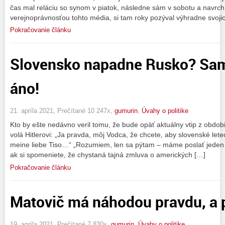
čas mal reláciu so synom v piatok, následne sám v sobotu a navrch 
verejnoprávnosťou tohto média, si tam roky pozýval výhradne svoji
Pokračovanie článku
Slovensko napadne Rusko? Sam
áno!
21. apríla 2021, Prečítané 10 247x,
gumurin
,
Úvahy o politike
Kto by ešte nedávno veril tomu, že bude opäť aktuálny vtip z obdob
volá Hitlerovi: „Ja pravda, môj Vodca, že chcete, aby slovenské le
meine liebe Tiso…“ „Rozumiem, len sa pýtam – máme poslať jeden bo
ak si spomeniete, že chystaná tajná zmluva o amerických […]
Pokračovanie článku
Matovič má náhodou pravdu, a 
19. apríla 2021, Prečítané 7 830x,
gumurin
,
Úvahy o politike