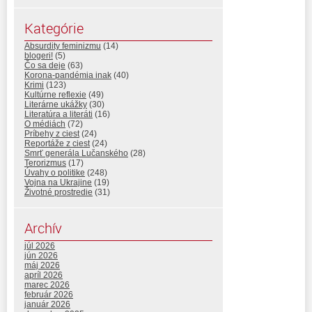
Kategórie
Absurdity feminizmu
(14)
blogeri!
(5)
Čo sa deje
(63)
Korona-pandémia inak
(40)
Krimi
(123)
Kultúrne reflexie
(49)
Literárne ukážky
(30)
Literatúra a literáti
(16)
O médiách
(72)
Príbehy z ciest
(24)
Reportáže z ciest
(24)
Smrť generála Lučanského
(28)
Terorizmus
(17)
Úvahy o politike
(248)
Vojna na Ukrajine
(19)
Životné prostredie
(31)
Archív
júl 2026
jún 2026
máj 2026
apríl 2026
marec 2026
február 2026
január 2026