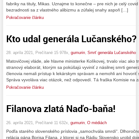
fabriky na tituly, Mikas. Uznajme to konečne – pre nich je celý covid
bezradnosti sa z vlastného alibizmu a zúfalej snahy aspoň […]
Pokračovanie článku
Kto udal generála Lučanského
28. apríla 2021, Prečítané 15 978x,
gumurin
,
Smrť generála Lučanského
Matovičovej vláde, ale hlavne ministerke Kolíkovej, trvalo viac ako t
stranový elaborát, ktorým sa pokúšajú vyviniť z násilnej smrti gener
členovia nemali prístup k lekárskym správam a nemohli ani hovoriť
Správa vyvoláva viac otázok, než odpovedí. Tá fraška Komisie na z
Pokračovanie článku
Filanova zlatá Naďo-baňa!
26. apríla 2021, Prečítané 11 632x,
gumurin
,
O médiách
Podľa starého slovenského príslovia „samochvála smrdí“. Dlhoroč
relácia pána Borisa Filana, z ktorej si na Rádiu Slovensko urobil doj