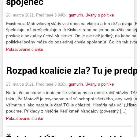
spojenec
26. marca 2021, Prečítané 8 946x,
gumurin
,
Úvahy o politike
Existencia Matovičovej vlády visí dnes na vlásku a ten držia dvaja:
špekuluje, až prešpekuluje a tá Kisko-strana na jedno použitie sa 
poskok a sexuálny úchyl Multitrtko. On je ale tiež jediný, na koho s
politickej scény môže do poslednej chvíle spoľahnúť. Čo ich tak svo
Pokračovanie článku
Rozpad koalície zla? Tu je predp
23. marca 2021, Prečítané 8 810x,
gumurin
,
Úvahy o politike
Na to, čo sa stane s touto selfie-vládou by sa mohli robiť stávky. 
faktu, že Matovič je psychopat a tí sú schopní všetkého, aby svoju m
všimnite si ako naťahuje čas! TO je dôležité. História nás učí („Histo
poučme. Príklady z histórie Keď kmeň Vandalov (povestný […]
Pokračovanie článku