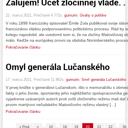
Žalujem! Účet zločinnej vláde. . .
22. marca 2021, Prečítané 4 772x,
gumurin
,
Úvahy o politike
V roku 1898 francúzsky spisovateľ Émile Zola publikoval svoje slávn
francúzskou vládou podporovanému politickému procesu. Rád by 
kolegu napodobil, ale uvedomil som si, že na zločiny Matovičovej v
málo. Keďže na európskej úrovni sa obdoba Norimberského proces
Pokračovanie článku
Omyl generála Lučanského
17. marca 2021, Prečítané 11 862x,
gumurin
,
Smrť generála Lučanského
V prvej knižke o generálovi Lučanskom, išlo o memorabíliu s obm
fakty o jeho živote, spomienky jeho najbližšieho spolupracovníka gen
vyjadrenia uzávaných autorít proti zvôli zločinného režimu mali dať č
prvom martýrovi neľudského Matovičovho režimu vlastný […]
Pokračovanie článku
« Prvá
«
...
10
...
18
19
20
21
22
...
30