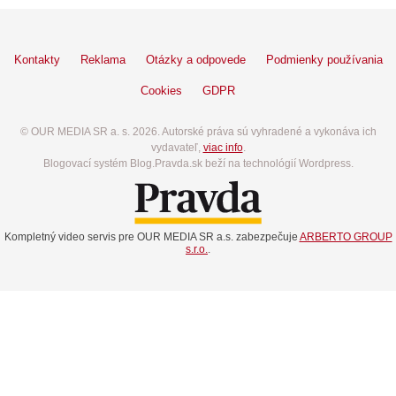
Kontakty
Reklama
Otázky a odpovede
Podmienky používania
Cookies
GDPR
© OUR MEDIA SR a. s. 2026. Autorské práva sú vyhradené a vykonáva ich
vydavateľ,
viac info
.
Blogovací systém Blog.Pravda.sk beží na technológií Wordpress.
Kompletný video servis pre OUR MEDIA SR a.s. zabezpečuje
ARBERTO GROUP
s.r.o.
.