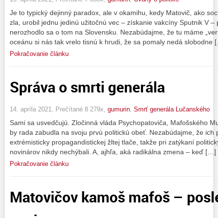
Je to typický dejinný paradox, ale v okamihu, kedy Matovič, ako soc
zla, urobil jednu jedinú užitočnú vec – získanie vakcíny Sputnik V – 
nerozhodlo sa o tom na Slovensku. Nezabúdajme, že tu máme „vern
oceánu si nás tak vrelo tisnú k hrudi, že sa pomaly nedá slobodne 
Pokračovanie článku
Správa o smrti generála
14. apríla 2021, Prečítané 8 279x,
gumurin
,
Smrť generála Lučanského
Sami sa usvedčujú. Zločinná vláda Psychopatoviča, Mafošského Mu
by rada zabudla na svoju prvú politickú obeť. Nezabúdajme, že ich p
extrémisticky propagandistickej žltej tlače, takže pri zatýkaní politi
novinárov nikdy nechýbali. A, ajhľa, aká radikálna zmena – keď […]
Pokračovanie článku
Matovičov kamoš mafoš – posl