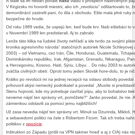
A stále sa im nedarí povaliť
našu
vládu v prospech nastrčených pajá
V Kirgizsku mi hovorili miestni, ako ich „revolúciu“ odštartovalo to, ž
demonštrácií zastrelil pani, čo išla z obchodu. Ešte mala plné ruky 
bezpečne do hrude.
Od roku 1989 vedia, že uspejú len, keď bude krv. Naši eštebáci to vede
v Novembri 1989 len predstierali. Aj to zabralo.
Lenže táto klika na ľudské životy nehľadí a ide tvrdo za svojimi plá
kronika agresívního národa“ statočných autoriek Nicole Schleyovej
2003) – od Vietnamu, cez Irán, Čile, Honduras, Guatemalu, Tchajw
Dominikánsku republiku, Irak, Afganistan, Grenadu, Nikaraguu, P
a Hercegovinu, Kosovo, Haiti, Sýriu, Líbyu… Do roku 2003 to autork
zväčša civilných obetí. Oproti tomu jeden Slovák hore-dolu, to je nič
Krátko po revolúcii mi na jednej recepcii na oslavu slobody poveda
prihovoril akýsi nemecký podnikateľ a povedal: „Musíte si predstaviť
Stenu hojnosti, kde my potrebuje zavŕtať pípu, aby to bohatstvo tie
nevieme nájsť ten správny vrt, pomôžete?“ Janko povedal, že nie.
zámienkou odstavili za pomoci jemu najbližších!
Už zasa nevedia nájsť ten správny vrt. Minuli sa Dzurinda, Mikloš, 
a sebavedomí politici na čele s Róbertom Ficom. Tak ich treba nahr
politikov z
opozície
.
Inštruktori zo Západu (prišli na VPN takmer hneď a aj z CIA) nás m