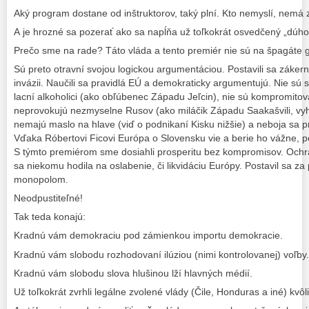
Aký program dostane od inštruktorov, taký plní. Kto nemyslí, nemá 
A je hrozné sa pozerať ako sa napĺňa už toľkokrát osvedčený „dúho
Prečo sme na rade? Táto vláda a tento premiér nie sú na špagáte gl
Sú preto otravní svojou logickou argumentáciou. Postavili sa záker
invázii. Naučili sa pravidlá EÚ a demokraticky argumentujú. Nie sú sl
lacní alkoholici (ako obľúbenec Západu Jeľcin), nie sú kompromitov
neprovokujú nezmyselne Rusov (ako miláčik Západu Saakašvili, vyhna
nemajú maslo na hlave (viď o podnikaní Kisku nižšie) a neboja sa 
Vďaka Róbertovi Ficovi Európa o Slovensku vie a berie ho vážne, 
S týmto premiérom sme dosiahli prosperitu bez kompromisov. Ochrán
sa niekomu hodila na oslabenie, či likvidáciu Európy. Postavil sa za
monopolom.
Neodpustiteľné!
Tak teda konajú:
Kradnú vám demokraciu pod zámienkou importu demokracie.
Kradnú vám slobodu rozhodovaní ilúziou (nimi kontrolovanej) voľby.
Kradnú vám slobodu slova hlušinou lží hlavných médií.
Už toľkokrát zvrhli legálne zvolené vlády (Čile, Honduras a iné) kvô