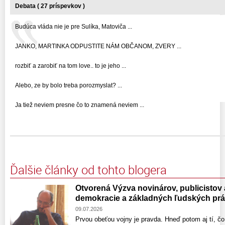
Debata ( 27 príspevkov )
Budúca vláda nie je pre Sulíka, Matoviča ...
JANKO, MARTINKA ODPUSTITE NÁM OBČANOM, ZVERY ...
rozbiť a zarobiť na tom love.. to je jeho ...
Alebo, ze by bolo treba porozmyslat? ...
Ja tiež neviem presne čo to znamená neviem ...
Ďalšie články od tohto blogera
Otvorená Výzva novinárov, publicistov
demokracie a základných ľudských pr
09.07.2026
Prvou obeťou vojny je pravda. Hneď potom aj tí, čo