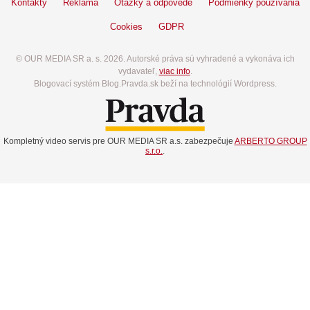
Kontakty
Reklama
Otázky a odpovede
Podmienky používania
Cookies
GDPR
© OUR MEDIA SR a. s. 2026. Autorské práva sú vyhradené a vykonáva ich
vydavateľ,
viac info
.
Blogovací systém Blog.Pravda.sk beží na technológií Wordpress.
Kompletný video servis pre OUR MEDIA SR a.s. zabezpečuje
ARBERTO GROUP
s.r.o.
.