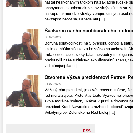
nastal neslýchaným útokom na základné ľudské prá
anonymnou skupinou aktivistov skrývajúcich sa za s
na kopu takmer dve stovky verejne činných osobno
navzájom nepoznajú a teda ani [...]
Šaškáreň nášho neoliberálneho súdnic
08.07.2026
Bohyňa spravodlivosti na Slovensku odhodila šatku 
sa to do nášho súdnictva bezočivo nasáčkovali. Absu
trúfa obliecť sudcovský talár, neškodný inteleguáns
predstavili naše súdnictvo ako divadelnú scénu, tak
viditeľnejšej časti [...]
Otvorená Výzva prezidentovi Petrovi Pe
01.07.2026
Vážený pán prezident, je o Vás obecne známe, že v 
rád moralizujete. Preto Vás touto Výzvou nalieha
svoje morálne hodnoty ukázať v praxi a dokonca na
prezident Karol Nawrocki sa rozhodol odobrať svoj
Volodymyrovi Zelenskému Rad bielej [...]
RSS