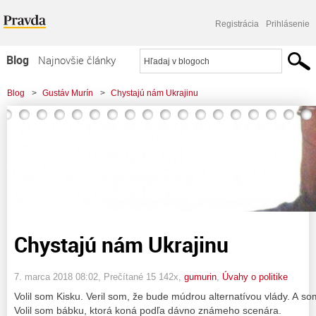
Registrácia
Prihlásenie
Blog
Najnovšie články
Najčítanejšie články
Blog
>
Gustáv Murín
>
Chystajú nám Ukrajinu
Najkomentovanejšie články
Zoznam blogov
Komerčné blogy
Chystajú nám Ukrajinu
7. marca 2018 08:02
, Prečítané 15 142x,
gumurin
,
Úvahy o politike
Volil som Kisku. Veril som, že bude múdrou alternatívou vlády. A s
Volil som bábku, ktorá koná podľa dávno známeho scenára.