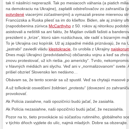
tak tí násilníci neprerazili. Tak po mesiacoch váhania (a piatich mil
na demokraciu na Ukrajine), zaplatili odstreľovačov zo zahraničia 
potvrdené
viacerými zúčastnenými) a vymazali presne mierenou st
Francúzska a Ruska pliesť sa im do kšeftov. Biden, ale aj známy ult
(napodobenina zúrivca
McCarthyho
z 50. rokov aj rétorikou podob
asistovali a neštítili sa ani faktu, že Majdan ovládli fašisti a bander
prezident o „kríze“, ktorú sám rozdúchava, ide radiť s bizarným mul
To je Ukrajina cez kopírák. Už aj západné médiá priznávajú, že na U
„jastrabi“ zaviedli vládu
kleptokracie
, čo urobila z Ukrajiny
najskoru
Dnes majú Ukrajinci (predvídateľnú) občiansku vojnu a keď sa zhro
znovu protestovať, už ich riešia „po americky“. Tvrdo, nekompromis
v hlavných médiách ani slychu. Veď ani v „normalizovanom“ svete
prišiel obzrieť Slovensko len nedávno…
Obávam sa, že tento scenár sa už spustil. Veď sa chytajú masové 
A už toľkokrát osvedčení žoldnieri „protestu“ (dovezení zo zahraničia
provokovať.
Ak Polícia zasiahne, naši opozičníci budú jačať, že zasiahla.
Ak Polícia nezasiahne, naši opozičníci budú jačať, že nezasiahla.
Pozor na to, tieto provokácie sú súčasťou rutinného, globálneho sc
v týchto dňoch vyjdete do ulíc, najmä mladých. Dobre sa obzerajte.