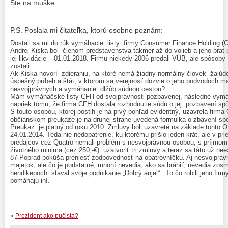
Ste na muške…
P.S. Poslala mi čitateľka, ktorú osobne poznám:
Dostali sa mi do rúk vymáhacie listy firmy Consumer Finance Holding 
Andrej Kiska bol členom predstavenstva takmer až do volieb a jeho bra
jej likvidácie – 01.01.2018. Firmu niekedy 2006 predali VÚB, ale spôsoby 
zostali.
Ak Kiska hovorí zdieraniu, na ktoré nemá žiadny normálny človek žalúdo
úspešný príbeh a štát, v ktorom sa verejnosť dozvie o jeho podvodoch 
nesvojprávnych a vymáhanie dlžôb súdnou cestou?
Mám vymáhačské listy CFH od svojprávnosti pozbavenej, následné vymáha
napriek tomu, že firma CFH dostala rozhodnutie súdu o jej pozbavení spô
S touto osobou, ktorej postih je na prvý pohľad evidentný, uzavrela firma 
občianskom preukaze je na druhej strane uvedená formulka o zbavení spô
Preukaz je platný od roku 2010. Zmluvy boli uzavreté na základe tohto 
24.01.2014. Teda nie nedopatrenie, ku ktorému prišlo jeden krát, ale v pr
predajcov cez Quatro nemali problém s nesvojprávnou osobou, s príjmom
životného minima (cez 250,-€) uzatvoriť tri zmluvy a teraz sa táto už ne
87 Poprad pokúša preniesť zodpovednosť na opatrovníčku. Aj nesvojprávn
majetok, ale čo je podstatné, mnohí nevedia, ako sa brániť, nevedia zosmo
hendikepoch staval svoje podnikanie „Dobrý anjel“. To čo robili jeho fir
pomáhajú iní.
«
Prezident ako pučista?