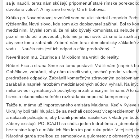
sa ju naučili, teraz nám skúšajú pripomenúť staré rímske porekadlo:
dovolené volovi“. A my sme tie voly. Oni tí Bohovia.
Krátko po Novembrovej revolúcii som na ulici stretol Leopolda Pod
týždenníka Nové slovo, kde som ako dopisovateľ začínal. Bol to kom
medzi nimi. Myslel som si, že mi ako bývalý komunista už nebude m
pozrel mi do očí a povedal: „Toto nie je nič nové. Už sme to zažili a
aby sme tomu zabránili. Zoberú nám teraz demokraticky základné zdr
vodu… Naučia nás jesť ich odpad a ešte predražený…“
Neveril som mu. Dzurinda s Miklošom ma vrátili do reality.
Róbert Fico a strana Smer sa tomu postavili. Vrátili nám (napriek 
Gabčíkovo, zabránili, aby nám ukradli vodu, nechcú predať vzduch,
predražené odpadky. Zabránili komerčným zdravotným poisťovniam
zarábali a napriek hrozbám medzinárodných súdov, vyhrali. Na in
miliónov eur vymáhaných pochybnými zahraničnými firmami. A to sa
biznis a ekonomika voľného rozkrádania nepozná kompromisy.
Takže tu máme už importovaného emisára Majdanu. Keď v Kyjeve za
Ukrajiny boli takí hlupáci, že sa nechali osočovať viceprezidentom 
a nakázali policajtom, aby bránili prieniku násilníkov k vládnym bu
zábery existujú. POLICAJTI sa chúlia jeden k druhému a „demokrati
beztrestne kopú a mlátia ich čím len im pod ruku príde. V tej istej d
Národná garda streľbou zo samopalov a guľometov z obrnených voz