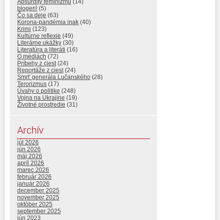
Absurdity feminizmu
(14)
blogeri!
(5)
Čo sa deje
(63)
Korona-pandémia inak
(40)
Krimi
(123)
Kultúrne reflexie
(49)
Literárne ukážky
(30)
Literatúra a literáti
(16)
O médiách
(72)
Príbehy z ciest
(24)
Reportáže z ciest
(24)
Smrť generála Lučanského
(28)
Terorizmus
(17)
Úvahy o politike
(248)
Vojna na Ukrajine
(19)
Životné prostredie
(31)
Archív
júl 2026
jún 2026
máj 2026
apríl 2026
marec 2026
február 2026
január 2026
december 2025
november 2025
október 2025
september 2025
jún 2023