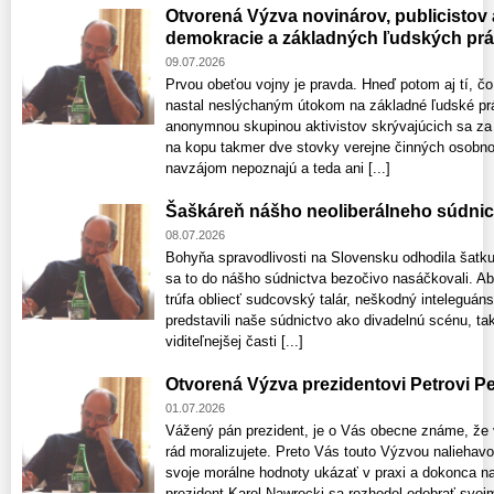
Otvorená Výzva novinárov, publicistov
demokracie a základných ľudských pr
09.07.2026
Prvou obeťou vojny je pravda. Hneď potom aj tí, čo
nastal neslýchaným útokom na základné ľudské prá
anonymnou skupinou aktivistov skrývajúcich sa za s
na kopu takmer dve stovky verejne činných osobno
navzájom nepoznajú a teda ani [...]
Šaškáreň nášho neoliberálneho súdnic
08.07.2026
Bohyňa spravodlivosti na Slovensku odhodila šatku 
sa to do nášho súdnictva bezočivo nasáčkovali. Absu
trúfa obliecť sudcovský talár, neškodný inteleguáns
predstavili naše súdnictvo ako divadelnú scénu, tak
viditeľnejšej časti [...]
Otvorená Výzva prezidentovi Petrovi Pe
01.07.2026
Vážený pán prezident, je o Vás obecne známe, že v 
rád moralizujete. Preto Vás touto Výzvou nalieha
svoje morálne hodnoty ukázať v praxi a dokonca na
prezident Karol Nawrocki sa rozhodol odobrať svoj