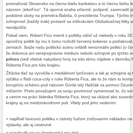
premaľovať Slovensko na čierno-bielu karikatúru a tú čiernu farbu 
názvom „leboFico“. Tá úporná snaha očierniť, pošpiniť, zasmradiť 
podobné útoky na premiéra Babiša, či prezidenta Trumpa. Týchto tr
schopnosť (každý inak) postaviť sa inštrukciám Globalizačnej kliky a
neodpúšťa.
Pokiaľ viem, Róbert Fico mienil z politiky odísť už niekedy v roku 
opozičný politik by mu k tomu rozložil červený koberec a poďakoval, 
zemiach. Ibaže našu politickú scénu ovládli nenormálni politici (o č
že dokonca ani verejnoprávne médium nebolo schopné po týchto vo
prínos
(veď všetok nakydaný hnoj na túto tému nájdete v denníku 
Róberta Fica pre túto krajinu.
Žlťácka tlač sa vycvičila v mediálnom lynčovaní a tak je schopná aj t
výčitka o fľaši coca-coly v ruke Róberta Fica, ale to že nám tu komp
korupčnú schému pod názvom Gorila istý Haščák za pomoci Dzuri
mlčaním. Preto považujem za svoju povinnosť vymenovať to, čo som s
a cením na práci štátnika Róberta Fica, ktorý sa ukázal ako suveré
krajiny aj na medzinárodnom poli. Vlády pod jeho vedením:
+ napĺňali ľavicovú politiku v ústrety ľuďom znižovaním nákladov n
výdavky, ale aj cestovné
+ nezabudli ani na športoviská pre deti