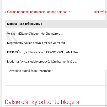
«
Čelíme pandémii podľa hesla „po nás potopa“? !
Blesková s
Debata ( 166 príspevkov )
Vy ste najčítanejší bloger, ktorého názory ...
Negramotný tvojich nekvalit mi iste veľmi rád ...
DICK MÓRE ,ta totu rovnicu o OĽANO -SME FAMILIJA-... ...
Moderná ľavica sleduje predovšetkým harmonický... ...
...zbytočne budeš čakať "zázračné"... ...
Ďalšie články od tohto blogera