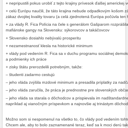
+ nepripustili pokus urobiť z tejto krajiny prívesok ďalšej americkej
+ celú Európu naučili, že táto krajina nebude odpadkovým košom zá
zákaz dvojitej kvality tovaru (a celá zjednotená Európa počúvla ten h
+ za vlády R. Fica Polícia na čele s generálom Gašparom rozprášila
mafiánske gangy na Slovensku: sýkorovcov a takáčovcov
+ Slovensko dosiahlo nebývalú prosperitu
+ nezamestnanosť klesla na historické minimum
+ vlády pod vedením R. Fica sa v duchu programu sociálnej demokra
a podmienky ich práce
+ zisky štátu prerozdelili potrebným, takže:
– študenti zadarmo cestujú
– jeho vláda zvýšila mzdové minimum a presadila príplatky za nad
– jeho vláda zaručila, že práca je prednostne pre slovenských obč
– jeho vláda sa starala o dôchodcov a prispievala im nadštandardn
napríklad aj vianočným príspevkom a najnovšie aj trinástym dôcho
Možno som si nespomenul na všetko to, čo vlády pod vedením tohto 
Chcem ale, aby to bolo zaznamenané teraz, keď sa k moci derú takí