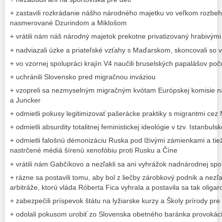
+ zastavili rozkrádanie nášho národného majetku vo veľkom rozbe
nasmerované Dzurindom a Miklošom
+ vrátili nám náš národný majetok prekotne privatizovaný hrabivý
+ nadviazali úzke a priateľské vzťahy s Maďarskom, skoncovali s
+ vo vzornej spolupráci krajín V4 naučili bruselských papalášov poč
+ uchránili Slovensko pred migračnou inváziou
+ vzopreli sa nezmyselným migračným kvótam Európskej komisie na 
a Juncker
+ odmietli pokusy legitimizovať pašerácke praktiky s migrantmi ce
+ odmietli absurdity totalitnej feministickej ideológie v tzv. Istanbul
+ odmietli falošnú démonizáciu Ruska pod lživými zámienkami a tie
nastrčené médiá šírenú xenofóbiu proti Rusku a Číne
+ vrátili nám Gabčíkovo a nezľakli sa ani vyhrážok nadnárodnej spo
+ rázne sa postavili tomu, aby bol z liečby zárobkový podnik a nezľa
arbitráže, ktorú vláda Róberta Fica vyhrala a postavila sa tak oliga
+ zabezpečili príspevok štátu na lyžiarske kurzy a Školy prírody pre
+ odolali pokusom urobiť zo Slovenska obetného baránka provokáci