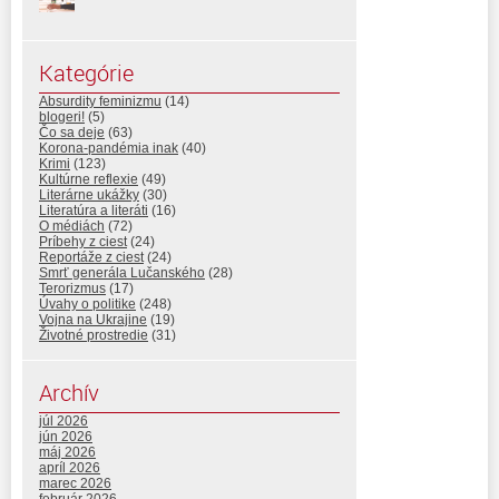
Kategórie
Absurdity feminizmu
(14)
blogeri!
(5)
Čo sa deje
(63)
Korona-pandémia inak
(40)
Krimi
(123)
Kultúrne reflexie
(49)
Literárne ukážky
(30)
Literatúra a literáti
(16)
O médiách
(72)
Príbehy z ciest
(24)
Reportáže z ciest
(24)
Smrť generála Lučanského
(28)
Terorizmus
(17)
Úvahy o politike
(248)
Vojna na Ukrajine
(19)
Životné prostredie
(31)
Archív
júl 2026
jún 2026
máj 2026
apríl 2026
marec 2026
február 2026