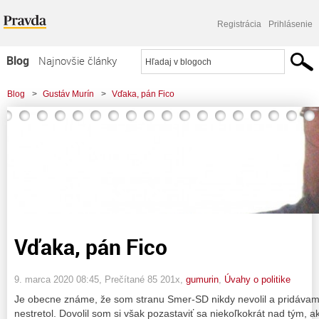
Registrácia
Prihlásenie
Blog
Najnovšie články
Najčítanejšie články
Blog
>
Gustáv Murín
>
Vďaka, pán Fico
Najkomentovanejšie články
Zoznam blogov
Komerčné blogy
Vďaka, pán Fico
9. marca 2020 08:45
, Prečítané 85 201x,
gumurin
,
Úvahy o politike
Je obecne známe, že som stranu Smer-SD nikdy nevolil a pridávam
nestretol. Dovolil som si však pozastaviť sa niekoľkokrát nad tým, a