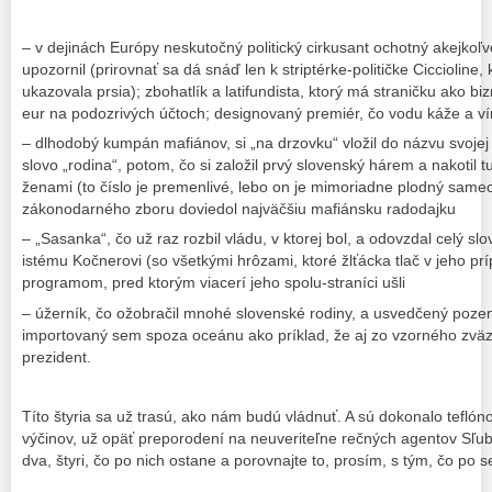
– v dejinách Európy neskutočný politický cirkusant ochotný akejkoľv
upozornil (prirovnať sa dá snáď len k striptérke-političke Ciccioline
ukazovala prsia); zbohatlík a latifundista, ktorý má straničku ako bi
eur na podozrivých účtoch; designovaný premiér, čo vodu káže a ví
– dlhodobý kumpán mafiánov, si „na drzovku“ vložil do názvu svojej 
slovo „rodina“, potom, čo si založil prvý slovenský hárem a nakotil t
ženami (to číslo je premenlivé, lebo on je mimoriadne plodný same
zákonodarného zboru doviedol najväčšiu mafiánsku radodajku
– „Sasanka“, čo už raz rozbil vládu, v ktorej bol, a odovzdal celý sl
istému Kočnerovi (so všetkými hrôzami, ktoré žlťácka tlač v jeho pr
programom, pred ktorým viacerí jeho spolu-straníci ušli
– úžerník, čo ožobračil mnohé slovenské rodiny, a usvedčený poz
importovaný sem spoza oceánu ako príklad, že aj zo vzorného zvä
prezident.
Títo štyria sa už trasú, ako nám budú vládnuť. A sú dokonalo teflóno
výčinov, už opäť preporodení na neuveriteľne rečných agentov Sľub
dva, štyri, čo po nich ostane a porovnajte to, prosím, s tým, čo p