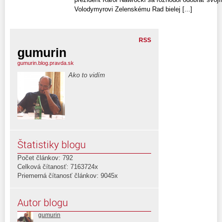
Volodymyrovi Zelenskému Rad bielej [...]
RSS
gumurin
gumurin.blog.pravda.sk
Ako to vidím
Štatistiky blogu
Počet článkov: 792
Celková čítanosť: 7163724x
Priemerná čítanosť článkov: 9045x
Autor blogu
gumurin