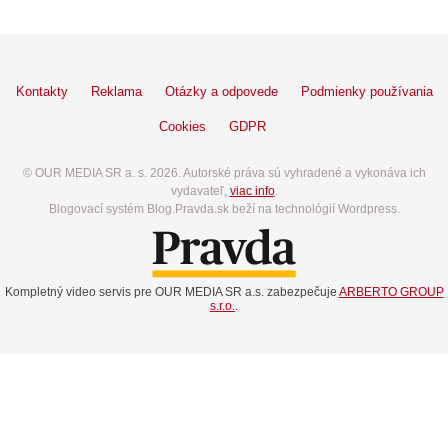
Kontakty
Reklama
Otázky a odpovede
Podmienky používania
Cookies
GDPR
© OUR MEDIA SR a. s. 2026. Autorské práva sú vyhradené a vykonáva ich
vydavateľ,
viac info
.
Blogovací systém Blog.Pravda.sk beží na technológií Wordpress.
Kompletný video servis pre OUR MEDIA SR a.s. zabezpečuje
ARBERTO GROUP
s.r.o.
.