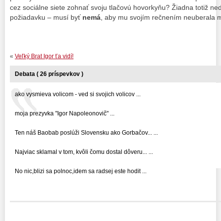
cez sociálne siete zohnať svoju tlačovú hovorkyňu? Žiadna totiž ne
požiadavku – musí byť
nemá
, aby mu svojím rečnením neuberala m
«
Veľký Brat Igor ťa vidí!
Debata ( 26 príspevkov )
ako vysmieva volicom - ved si svojich volicov ...
moja prezyvka "Igor Napoleonovič" ...
Ten náš Baobab poslúži Slovensku ako Gorbačov... ...
Najviac sklamal v tom, kvôli čomu dostal dôveru... ...
No nic,blizi sa polnoc,idem sa radsej este hodit ...