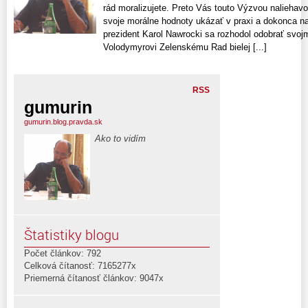
rád moralizujete. Preto Vás touto Výzvou nalieha
svoje morálne hodnoty ukázať v praxi a dokonca na
prezident Karol Nawrocki sa rozhodol odobrať svoj
Volodymyrovi Zelenskému Rad bielej [...]
RSS
gumurin
gumurin.blog.pravda.sk
Ako to vidím
Štatistiky blogu
Počet článkov: 792
Celková čítanosť: 7165277x
Priemerná čítanosť článkov: 9047x