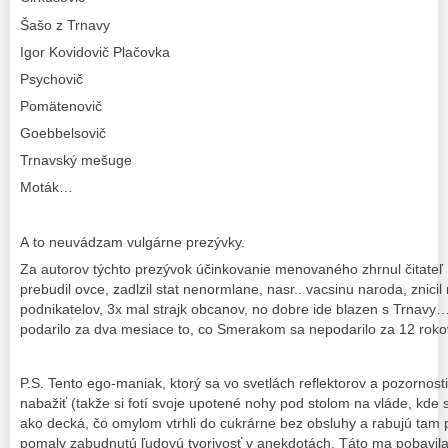
Šašo z Trnavy
Igor Kovidovič Plačovka
Psychovič
Pomätenovič
Goebbelsovič
Trnavský mešuge
Moták…
A to neuvádzam vulgárne prezývky.
Za autorov týchto prezývok účinkovanie menovaného zhrnul čitateľ
prebudil ovce, zadlzil stat nenormlane, nasr.. vacsinu naroda, znici
podnikatelov, 3x mal strajk obcanov, no dobre ide blazen s Trnavy…
podarilo za dva mesiace to, co Smerakom sa nepodarilo za 12 rok
P.S. Tento ego-maniak, ktorý sa vo svetlách reflektorov a pozornos
nabažiť (takže si fotí svoje upotené nohy pod stolom na vláde, kde 
ako decká, čo omylom vtrhli do cukrárne bez obsluhy a rabujú tam 
pomaly zabudnutú ľudovú tvorivosť v anekdotách. Táto ma pobavil