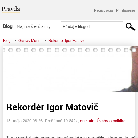
Registrácia
Prihlásenie
Blog
Najnovšie články
Najčítanejšie články
Blog
>
Gustáv Murín
>
Rekordér Igor Matovič
Najkomentovanejšie články
Zoznam blogov
Komerčné blogy
Rekordér Igor Matovič
13. mája 2020 08:26
, Prečítané 19 842x,
gumurin
,
Úvahy o politike
Tento majiteľ mimoriadne úspešnej biznis-straničky, ktorá mala tuší