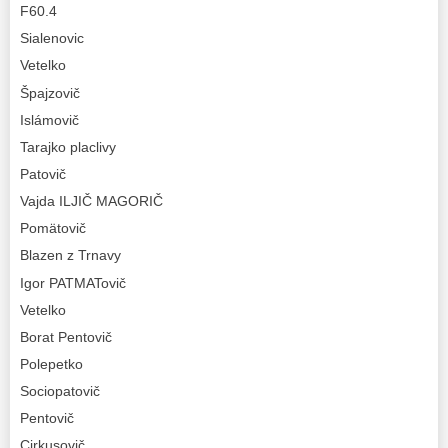
F60.4
Sialenovic
Vetelko
Špajzovič
Islámovič
Tarajko placlivy
Patovič
Vajda ILJIČ MAGORIČ
Pomätovič
Blazen z Trnavy
Igor PATMATovič
Vetelko
Borat Pentovič
Polepetko
Sociopatovič
Pentovič
Cirkusovič