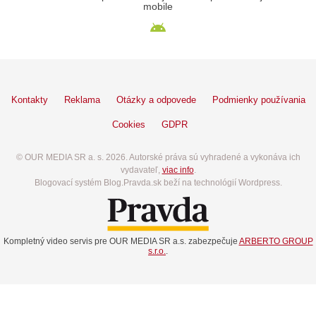
mobile
Kontakty
Reklama
Otázky a odpovede
Podmienky používania
Cookies
GDPR
© OUR MEDIA SR a. s. 2026. Autorské práva sú vyhradené a vykonáva ich
vydavateľ,
viac info
.
Blogovací systém Blog.Pravda.sk beží na technológií Wordpress.
Kompletný video servis pre OUR MEDIA SR a.s. zabezpečuje
ARBERTO GROUP
s.r.o.
.