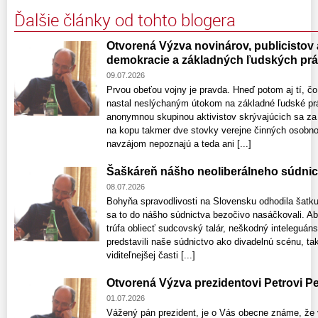
Ďalšie články od tohto blogera
Otvorená Výzva novinárov, publicistov
demokracie a základných ľudských pr
09.07.2026
Prvou obeťou vojny je pravda. Hneď potom aj tí, čo
nastal neslýchaným útokom na základné ľudské prá
anonymnou skupinou aktivistov skrývajúcich sa za s
na kopu takmer dve stovky verejne činných osobno
navzájom nepoznajú a teda ani [...]
Šaškáreň nášho neoliberálneho súdnic
08.07.2026
Bohyňa spravodlivosti na Slovensku odhodila šatku 
sa to do nášho súdnictva bezočivo nasáčkovali. Absu
trúfa obliecť sudcovský talár, neškodný inteleguáns
predstavili naše súdnictvo ako divadelnú scénu, tak
viditeľnejšej časti [...]
Otvorená Výzva prezidentovi Petrovi Pe
01.07.2026
Vážený pán prezident, je o Vás obecne známe, že v 