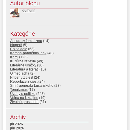
Autor blogu
gumurin
Kategórie
Absurdity feminizmu
(14)
blogeri!
(5)
Čo sa deje
(63)
Korona-pandémia inak
(40)
Krimi
(123)
Kultúrne reflexie
(49)
Literárne ukážky
(30)
Literatúra a literáti
(16)
O médiách
(72)
Príbehy z ciest
(24)
Reportáže z ciest
(24)
Smrť generála Lučanského
(28)
Terorizmus
(17)
Úvahy o politike
(248)
Vojna na Ukrajine
(19)
Životné prostredie
(31)
Archív
júl 2026
jún 2026