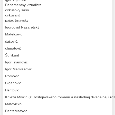
Parlamentný vizualista
cirkusový šašo
cirkusant
pajác trnavsky
Igorcovid Nazaretský
Matelcovid
šašovič,
chmatovič
Šuflikant
Igor Islamovic
Igor Mamlasovič
Romovič
Cigáňovič
Pentovič
Knieža Miškin (z Dostojevského románu a následnej divadelnej i rozh
Matovičko
PentaMatovic