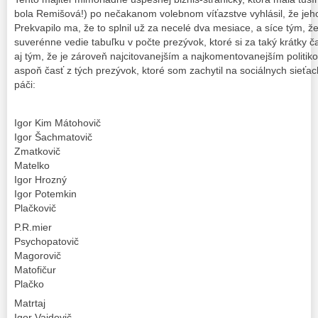
bola Remišová!) po nečakanom volebnom víťazstve vyhlásil, že jeho 
Prekvapilo ma, že to splnil už za necelé dva mesiace, a síce tým, že 
suverénne vedie tabuľku v počte prezývok, ktoré si za taký krátky ča
aj tým, že je zároveň najcitovanejším a najkomentovanejším politiko
aspoň časť z tých prezývok, ktoré som zachytil na sociálnych sieťac
páči:
Igor Kim Mátohovič
Igor Šachmatovič
Zmatkovič
Matelko
Igor Hrozný
Igor Potemkin
Plačkovič
P.R.mier
Psychopatovič
Magorovič
Matofičur
Plačko
Matrtaj
Igor Vajdovič