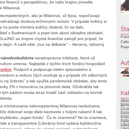
tra financií s perspektívou, že našu krajinu privedie
e Milanová.
 nekompetentných, ako je Milanová, už býva, nepočúvajú
nahrádzajú doslova krčmovými rečami. V prípade kultúry si
rý na poste ministra kultúry zbabral, čo sa dalo,
Šta
tieľ v Budmericiach a popri tom akosi záhadne zbohatol.
Poče
OLaJNO sa zrejme chystá finančne zahojiť pre prípad, že
Celk
 dejín. A našli ešte „hus na šklbanie“ – literárny, výtvarný
Prie
e
národnokultúrne
verejnoprávne inštitúcie, ktoré už
Aut
ruhom umenia. Najlepšie z týchto troch fondov hospodáril
vnejším
. Podporil a podporuje nielen spisovateľov a
novinárov a vedcov (tých oceňuje aj v prípade ich odborných
rotu na žobrotu“ a tak využila pandemické obdobie, aby tento
pevky 2% z honorárov za písomné diela. Ožobráčila tak
Kat
si tým pádom musia teraz hradiť časť nákladov na tvorivé
ktivita.
Absur
bloge
, za ministrovania nekompetentnej Milanovej nezbohatne.
Čo s
že dokonať svoje dielo kazisveta s holými rukami! A tak
Koro
Krimi
ú“ myšlienku „super-fondu“. Čo to znamená? No to znamená,
Kultú
isle a transparentne (Literárny fond vydáva každoročne
Liter
Litera
oviek tvorcov), odrazu by všetok majetok, nehnuteľnosti