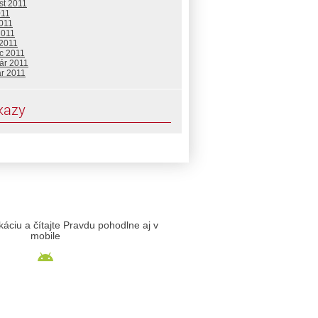
st 2011
011
2011
2011
 2011
c 2011
ár 2011
ár 2011
kazy
likáciu a čítajte Pravdu pohodlne aj v
mobile