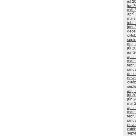
júl 2
jún 
máj 
apríl
mare
febr
janu
dece
októ
sept
augu
júl 2
jún 
apríl
mare
febr
janu
dece
nove
októ
sept
augu
júl 2
jún 
máj 
apríl
mare
febr
janu
nove
októ
sept