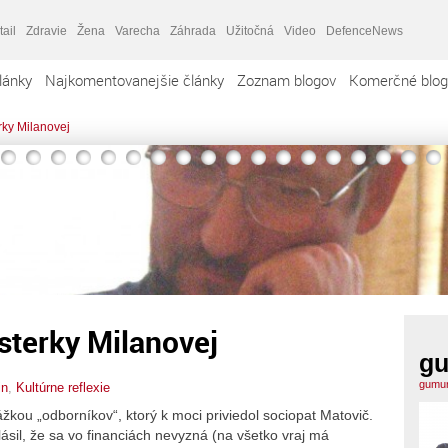
tail
Zdravie
Žena
Varecha
Záhrada
Užitočná
Video
DefenceNews
lánky
Najkomentovanejšie články
Zoznam blogov
Komerčné blog
rky Milanovej
sterky Milanovej
gu
gumur
in
,
Kultúrne reflexie
ou „odborníkov“, ktorý k moci priviedol sociopat Matovič.
ásil, že sa vo financiách nevyzná (na všetko vraj má