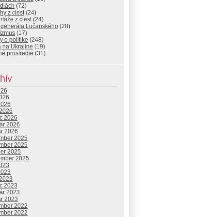
diách
(72)
hy z ciest
(24)
táže z ciest
(24)
 generála Lučanského
(28)
rizmus
(17)
 o politike
(248)
 na Ukrajine
(19)
né prostredie
(31)
hív
026
2026
2026
 2026
c 2026
uár 2026
ár 2026
mber 2025
mber 2025
ber 2025
ember 2025
2023
2023
 2023
c 2023
uár 2023
ár 2023
mber 2022
mber 2022