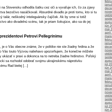
febr
janu
 na Slovensku odhodila šatku cez oči a vyvaľuje ich, čo za zjavy
dece
nove
tva bezočivo nasáčkovali. Absurdné divadlo je proti tomu, kto si tu
októ
ký talár, neškodný inteleguánsky čajíček. Ak by sme si totiž
sept
ictvo ako divadelnú scénu, tak je priam šokujúce, ako sa do jej
augu
jún 
máj 
apríl
rezidentovi Petrovi Pellegrinimu
mare
febr
janu
 je o Vás obecne známe, že v politike nie ste žiadny hrdina a že
dece
nove
eto Vás touto Výzvou naliehavo upozorňujem, že konečne môžete
októ
 ukázať v praxi a dokonca na to netreba žiadne hrdinstvo. Poľský
sept
augu
ocki sa rozhodol odobrať svojmu ukrajinskému náprotivku
júl 2
mu Rad bielej [...]
jún 
máj 
apríl
mare
febr
janu
dece
nove
októ
sept
augu
júl 2
jún 