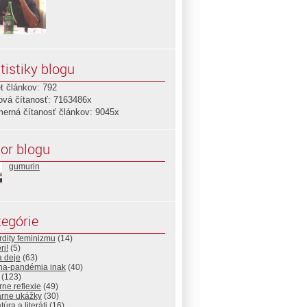
tistiky blogu
t článkov: 792
ová čítanosť: 7163486x
merná čítanosť článkov: 9045x
or blogu
gumurin
egórie
dity feminizmu
(14)
ri!
(5)
a deje
(63)
na-pandémia inak
(40)
(123)
rne reflexie
(49)
árne ukážky
(30)
túra a literáti
(16)