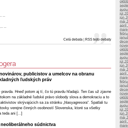
októ
sept
augu
júl 2
 ...
jún 
máj 
apríl
. ...
mare
febr
janu
Celá debata
|
RSS tejto debaty
dece
nove
októ
sept
augu
logera
júl 2
jún 
máj 
apríl
novinárov, publicistov a umelcov na obranu
mare
kladných ľudských práv
febr
janu
dece
 pravda. Hneď potom aj tí, čo tú pravdu hľadajú. Ten čas už zjavne
nove
tokom na základné ľudské právo slobody slova a demokraciu a to
októ
sept
tivistov skrývajúcich sa za stránku „hlasyagresora“. Spatlali tu
augu
tovky verejne činných osobností Slovenska, ktoré sa všetky
júl 2
teda ani [...]
jún 
máj 
apríl
neoliberálneho súdnictva
mare