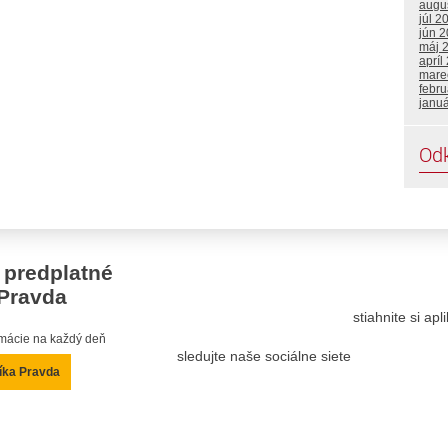
augu
júl 2
jún 
máj 
apríl
mare
febru
janu
Od
 predplatné
Pravda
stiahnite si ap
ormácie na každý deň
sledujte naše sociálne siete
íka Pravda