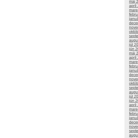
máj 
apríl
mare
febr
janu
dece
nove
októ
sept
augu
júl 2
jún 
máj 
apríl
mare
febr
janu
dece
nove
októ
sept
augu
júl 2
jún 
apríl
mare
febr
janu
dece
nove
sept
augu