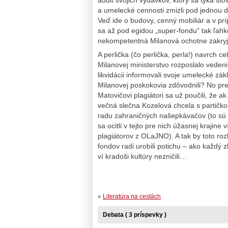
a umelecké cennosti zmizli pod jednou 
Veď ide o budovy, cenný mobiliár a v p
sa až pod egidou „super-fondu“ tak ľahko
nekompetentná Milanová ochotne zakryje
A perlička (čo perlička, perla!) navrch c
Milanovej ministerstvo rozposlalo veden
likvidácii informovali svoje umelecké zá
Milanovej poskokovia zdôvodnili? No pr
Matovičovi plagiátori sa už poučili, že a
večná slečna Kozelová chcela s partičko
radu zahraničných našepkávačov (to sú t
sa ocitli v tejto pre nich úžasnej kraj
plagiátorov z OLaJNO). A tak by toto roz
fondov radi urobili potichu – ako každý 
ví kradoši kultúry nezničili…
«
Literatúra na cestách
Debata ( 3 príspevky )