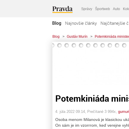
Správy
Športweb
Auto
Kok
Blog
Najnovšie články
Najčítanejšie č
Blog
>
Gustáv Murín
>
Potemkiniáda ministe
Potemkiniáda mini
4. júla 2022 09:14
, Prečítané 3 994x,
gumur
Osoba menom Milanová je klasickou ukážk
On sám je im vzorrrom, keď verejne vyhl