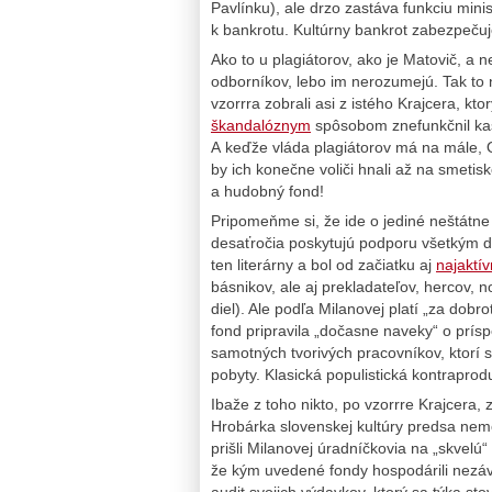
Pavlínku), ale drzo zastáva funkciu minis
k bankrotu. Kultúrny bankrot zabezpečuj
Ako to u plagiátorov, ako je Matovič, a
odborníkov, lebo im nerozumejú. Tak to 
vzorrra zobrali asi z istého Krajcera, kto
škandalóznym
spôsobom znefunkčnil kaš
A keďže vláda plagiátorov má na mále, 
by ich konečne voliči hnali až na smetisko
a hudobný fond!
Pripomeňme si, že ide o jediné neštátn
desaťročia poskytujú podporu všetkým d
ten literárny a bol od začiatku aj
najaktí
básnikov, ale aj prekladateľov, hercov, 
diel). Ale podľa Milanovej platí „za dob
fond pripravila „dočasne naveky“ o prís
samotných tvorivých pracovníkov, ktorí 
pobyty. Klasická populistická kontraprodu
Ibaže z toho nikto, po vzorrre Krajcera
Hrobárka slovenskej kultúry predsa nemô
prišli Milanovej úradníčkovia na „skvel
že kým uvedené fondy hospodárili nezáv
audit svojich výdavkov, ktorý sa týka st