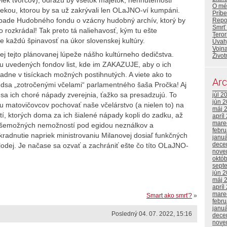
O mé
dekou, ktorou by sa už zakrývali len OLaJNO-ví kumpáni.
Príbe
rípade Hudobného fondu o vzácny hudobný archív, ktorý by
Repor
Smrť
 rozkrádal! Tak preto tá naliehavosť, kým tu ešte
Tero
 každú špinavosť na úkor slovenskej kultúry.
Úvahy
Vojna
elej tejto plánovanej lúpeže nášho kultúrneho dedičstva.
Život
iu uvedených fondov list, kde im ZAKAZUJE, aby o ich
kladne v tisíckach možných postihnutých. A viete ako to
Arc
edsa „zotročenými včelami“ parlamentného šaša Pročka! Aj
k sa ich choré nápady zverejnia, ťažko sa presadzujú. To
júl 2
jún 
u matovičovcov pochovať naše včelárstvo (a nielen to) na
máj 
í, ktorých doma za ich šialené nápady kopli do zadku, až
apríl
mare
ine všemožných nemožností pod egidou neználkov a
febr
kradnutie napriek ministrovaniu Milanovej dosiaľ funkčných
janu
dece
zlodej. Je načase sa ozvať a zachrániť ešte čo títo OLaJNO-
nove
októ
sept
jún 
máj 
apríl
mare
Smart ako smrť?
»
febr
janu
Posledný 04. 07. 2022, 15:16
dece
nove