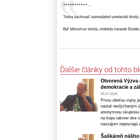
+++++++++++ ...
Treba zachovať samostatné umelecké fondy....
Byť blbcom je smola, inokedy naopak šťastie,..
Ďalšie články od tohto b
Otvorená Výzva 
demokracie a zá
09.07.2026
Prvou obeťou vojny je
nastal neslýchaným ú
anonymnou skupinou ak
na kopu takmer dve s
navzájom nepoznajú a 
Šaškáreň nášho 