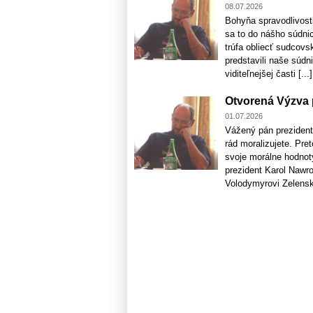
08.07.2026
Bohyňa spravodlivosti
sa to do nášho súdnic
trúfa obliecť sudcovs
predstavili naše súdn
viditeľnejšej časti [...]
Otvorená Výzva p
01.07.2026
Vážený pán prezident,
rád moralizujete. Pr
svoje morálne hodnoty
prezident Karol Nawr
Volodymyrovi Zelenské