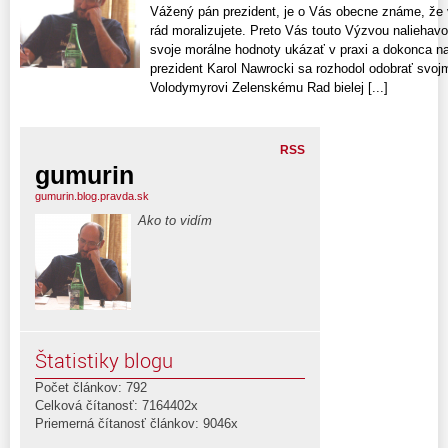
Vážený pán prezident, je o Vás obecne známe, že v 
rád moralizujete. Preto Vás touto Výzvou nalieha
svoje morálne hodnoty ukázať v praxi a dokonca na
prezident Karol Nawrocki sa rozhodol odobrať svoj
Volodymyrovi Zelenskému Rad bielej [...]
RSS
gumurin
gumurin.blog.pravda.sk
Ako to vidím
Štatistiky blogu
Počet článkov: 792
Celková čítanosť: 7164402x
Priemerná čítanosť článkov: 9046x