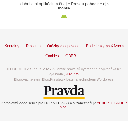
stiahnite si aplikáciu a čítajte Pravdu pohodlne aj v
mobile
Kontakty
Reklama
Otázky a odpovede
Podmienky používania
Cookies
GDPR
© OUR MEDIA SR a. s. 2026. Autorské práva sú vyhradené a vykonáva ich
vydavateľ,
viac info
.
Blogovací systém Blog.Pravda.sk beží na technológií Wordpress.
Kompletný video servis pre OUR MEDIA SR a.s. zabezpečuje
ARBERTO GROUP
s.r.o.
.