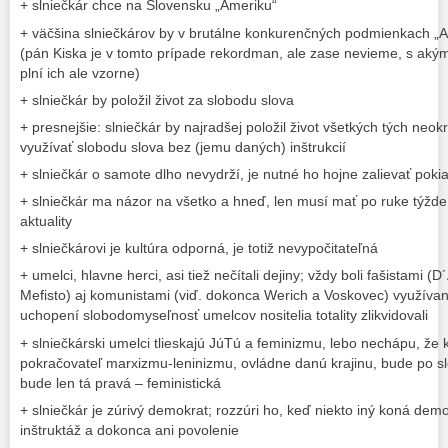
+ slniečkár chce na Slovensku „Ameriku“
+ väčšina slniečkárov by v brutálne konkurenčných podmienkach „Am
(pán Kiska je v tomto prípade rekordman, ale zase nevieme, s akými i
plní ich ale vzorne)
+ slniečkár by položil život za slobodu slova
+ presnejšie: slniečkár by najradšej položil život všetkých tých neok
využívať slobodu slova bez (jemu daných) inštrukcií
+ slniečkár o samote dlho nevydrží, je nutné ho hojne zalievať pok
+ slniečkár ma názor na všetko a hneď, len musí mať po ruke týžd
aktuality
+ slniečkárovi je kultúra odporná, je totiž nevypočitateľná
+ umelci, hlavne herci, asi tiež nečítali dejiny; vždy boli fašistami (
Mefisto) aj komunistami (viď. dokonca Werich a Voskovec) využívan
uchopení slobodomyseľnosť umelcov nositelia totality zlikvidovali
+ slniečkárski umelci tlieskajú JúTú a feminizmu, lebo nechápu, že
pokračovateľ marxizmu-leninizmu, ovládne danú krajinu, bude po 
bude len tá pravá – feministická
+ slniečkár je zúrivý demokrat; rozzúri ho, keď niekto iný koná dem
inštruktáž a dokonca ani povolenie