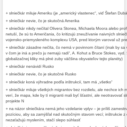
+ slniečkár miluje Ameriku (je „americký vlastenec“, viď Štefan Dub
+ slniečkár nevie, čo je skutočná Amerika
+ slniečkár nikdy nečítal Olivera Stonea, Michaela Moora alebo 
netuší, že sú to Američania, čo kritizujú zneužívanie naivných slnie
vojensko-priemysleného komplexu USA, pred ktorým varoval už pr
+ slniečkár zásadne nečíta, čo nemá v povinnom čítaní (inak by sa v
v čom je iná a prečo ju nemajú radi“, A. Kohut a Bruce Stokes, vyd.
globalizačnej kliky má plné zuby väčšina obyvateľov tejto planéty)
+ slniečkár nenávidí Rusko
+ slniečkár nevie, čo je skutočné Rusko
+ slniečkár koná výhradne podľa inštrukcií, tam má „všetko“
+ slniečkár miluje všetkých migrantov bez rozdielu, ale nechce ich
verí, že mapa, kde by tí migranti mali byť šťastní, ale neotravovať 
projekte N
+ na názor slniečkára nemá jeho vzdelanie vplyv – je príliš zames
pozíciou, aby sa zamýšľal nad skutočným stavom vecí; inštrukcie 
nezaťažujú myslením, stačí slepo súhlasiť