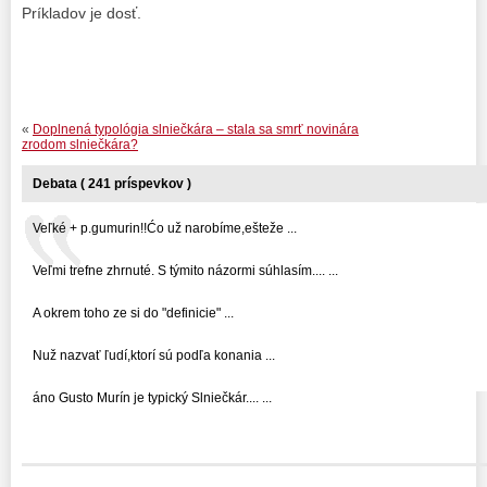
Príkladov je dosť.
«
Doplnená typológia slniečkára – stala sa smrť novinára
zrodom slniečkára?
Debata ( 241 príspevkov )
Veľké + p.gumurin!!Ćo už narobíme,ešteže ...
Veľmi trefne zhrnuté. S týmito názormi súhlasím.... ...
A okrem toho ze si do "definicie" ...
Nuž nazvať ľudí,ktorí sú podľa konania ...
áno Gusto Murín je typický Slniečkár.... ...