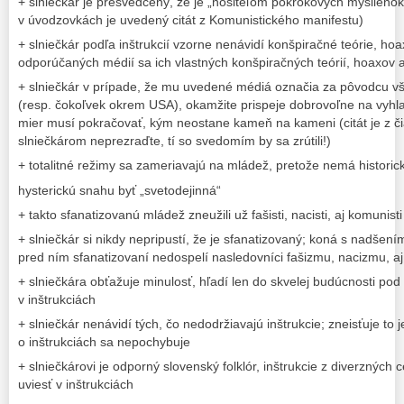
+ slniečkár je presvedčený, že je „nositeľom pokrokových myšlienok
v úvodzovkách je uvedený citát z Komunistického manifestu)
+ slniečkár podľa inštrukcií vzorne nenávidí konšpiračné teórie, ho
odporúčaných médií sa ich vlastných konšpiračných teórií, hoaxov 
+ slniečkár v prípade, že mu uvedené médiá označia za pôvodcu vš
(resp. čokoľvek okrem USA), okamžite prispeje dobrovoľne na vyhla
mier musí pokračovať, kým neostane kameň na kameni (citát je z č
slniečkárom neprezraďte, tí so svedomím by sa zrútili!)
+ totalitné režimy sa zameriavajú na mládež, pretože nemá histori
hysterickú snahu byť „svetodejinná“
+ takto sfanatizovanú mládež zneužili už fašisti, nacisti, aj komunisti
+ slniečkár si nikdy nepripustí, že je sfanatizovaný; koná s nadšen
pred ním sfanatizovaní nedospelí nasledovníci fašizmu, nacizmu, 
+ slniečkára obťažuje minulosť, hľadí len do skvelej budúcnosti p
v inštrukciách
+ slniečkár nenávidí tých, čo nedodržiavajú inštrukcie; zneisťuje to
o inštrukciách sa nepochybuje
+ slniečkárovi je odporný slovenský folklór, inštrukcie z diverzných 
uviesť v inštrukciách