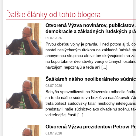
Ďalšie články od tohto blogera
Otvorená Výzva novinárov, publicistov
demokracie a základných ľudských pr
09.07.2026
Prvou obeťou vojny je pravda. Hneď potom aj tí, čo
nastal neslýchaným útokom na základné ľudské prá
anonymnou skupinou aktivistov skrývajúcich sa za s
na kopu takmer dve stovky verejne činných osobno
navzájom nepoznajú a teda ani [...]
Šaškáreň nášho neoliberálneho súdnic
08.07.2026
Bohyňa spravodlivosti na Slovensku odhodila šatku 
sa to do nášho súdnictva bezočivo nasáčkovali. Absu
trúfa obliecť sudcovský talár, neškodný inteleguáns
predstavili naše súdnictvo ako divadelnú scénu, tak
viditeľnejšej časti [...]
Otvorená Výzva prezidentovi Petrovi Pe
01.07.2026