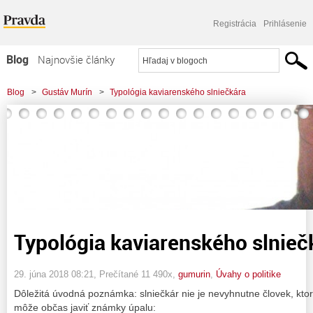
Registrácia
Prihlásenie
Blog
Najnovšie články
Najčítanejšie články
Blog
>
Gustáv Murín
>
Typológia kaviarenského slniečkára
Najkomentovanejšie články
Zoznam blogov
Komerčné blogy
Typológia kaviarenského slnieč
29. júna 2018 08:21
, Prečítané 11 490x,
gumurin
,
Úvahy o politike
Dôležitá úvodná poznámka: slniečkár nie je nevyhnutne človek, ktor
môže občas javiť známky úpalu: