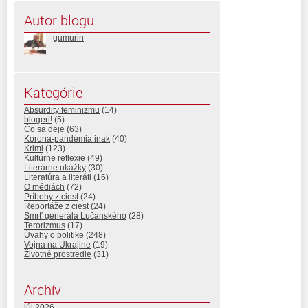
Autor blogu
gumurin
Kategórie
Absurdity feminizmu
(14)
blogeri!
(5)
Čo sa deje
(63)
Korona-pandémia inak
(40)
Krimi
(123)
Kultúrne reflexie
(49)
Literárne ukážky
(30)
Literatúra a literáti
(16)
O médiách
(72)
Príbehy z ciest
(24)
Reportáže z ciest
(24)
Smrť generála Lučanského
(28)
Terorizmus
(17)
Úvahy o politike
(248)
Vojna na Ukrajine
(19)
Životné prostredie
(31)
Archív
júl 2026