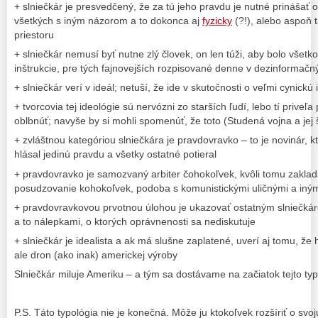
+ slniečkár je presvedčený, že za tú jeho pravdu je nutné prinášať 
všetkých s iným názorom a to dokonca aj
fyzicky
(?!), alebo aspoň t
priestoru
+ slniečkár nemusí byť nutne zlý človek, on len túži, aby bolo všetko
inštrukcie, pre tých fajnovejších rozpisované denne v dezinformačn
+ slniečkár verí v ideál; netuší, že ide v skutočnosti o veľmi cynickú 
+ tvorcovia tej ideológie sú nervózni zo starších ľudí, lebo tí prive
oblbnúť; navyše by si mohli spomenúť, že toto (Studená vojna a jej
+ zvláštnou kategóriou slniečkára je pravdovravko – to je novinár, k
hlásal jedinú pravdu a všetky ostatné potieral
+ pravdovravko je samozvaný arbiter čohokoľvek, kvôli tomu zakl
posudzovanie kohokoľvek, podoba s komunistickými uličnými a iným
+ pravdovravkovou prvotnou úlohou je ukazovať ostatným slniečkár
a to nálepkami, o ktorých oprávnenosti sa nediskutuje
+ slniečkár je idealista a ak má slušne zaplatené, uverí aj tomu, že 
ale dron (ako inak) americkej výroby
Slniečkár miluje Ameriku – a tým sa dostávame na začiatok tejto typ
P.S. Táto typológia nie je konečná. Môže ju ktokoľvek rozšíriť o svo