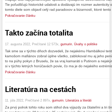
Tie poľudšťujú historické udalosti a dodávajú im rozmer autenticity 
tomto diele som objavil celý rad paradoxov a bizarností, ktoré tento
Pokračovanie článku
Takto začína totalita
17. augusta 2022, Prečítané 12 573x,
gumurin
,
Úvahy o politike
Tak sme sa v týchto dňoch dozvedeli, že nejakému Hambálkovi tento
kamošom mafiánov zobral úplne všetko, zablokoval mu aj jeho penia
to na púhy pokyn z Bruselu, že sa vraj kamaráti s Putinom a nejaký
si v týchto letných horúčavách povie, čo ma je do nejakého extrémi
Pokračovanie článku
Literatúra na cestách
11. júla 2022, Prečítané 2 897x,
gumurin
,
Literatúra a literáti
Za prvý polrok tohto roku som stihol dva výjazdy za čitateľmi a tri 