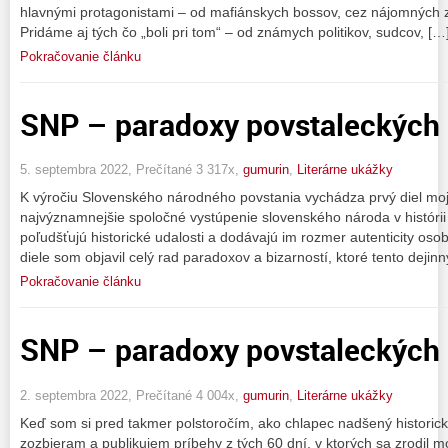
hlavnými protagonistami – od mafiánskych bossov, cez nájomných zab
Pridáme aj tých čo „boli pri tom“ – od známych politikov, sudcov, […
Pokračovanie článku
SNP – paradoxy povstaleckých d
5. septembra 2022, Prečítané 3 317x,
gumurin
,
Literárne ukážky
K výročiu Slovenského národného povstania vychádza prvý diel mojej
najvýznamnejšie spoločné vystúpenie slovenského národa v histórii
poľudšťujú historické udalosti a dodávajú im rozmer autenticity osob
diele som objavil celý rad paradoxov a bizarností, ktoré tento dejinn
Pokračovanie článku
SNP – paradoxy povstaleckých d
2. septembra 2022, Prečítané 4 004x,
gumurin
,
Literárne ukážky
Keď som si pred takmer polstoročím, ako chlapec nadšený historicko
zozbieram a publikujem príbehy z tých 60 dní, v ktorých sa zrodil 