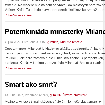
to predstavovalo 28 besied a 25 podpisoviek. Po dvojročnej pande
zvítanie. Na viaceré miesta som sa vracal, do niektorých som zavíta
Veľkom Krtíši. Tu to bolo hlavne pre stredoškolákov, ktorým už od 
Pokračovanie článku
Potemkiniáda ministerky Milan
4. júla 2022, Prečítané 3 998x,
gumurin
,
Kultúrne reflexie
Osoba menom Milanová je klasickou ukážkou „odborníkov“, ktorý k m
On sám je im vzorrrom, keď verejne vyhlásil, že sa vo financiách n
Pavlínku), ale drzo zastáva funkciu ministra financií s perspektívou,
bankrotu. Kultúrny bankrot zabezpečuje Milanová. Ako to u plagiátor
Pokračovanie článku
Smart ako smrť?
13. júna 2022, Prečítané 4 992x,
gumurin
,
Životné prostredie
Možno aj vy ste už mali skúsenosť, že čím je niečo viac „smart“ tým i