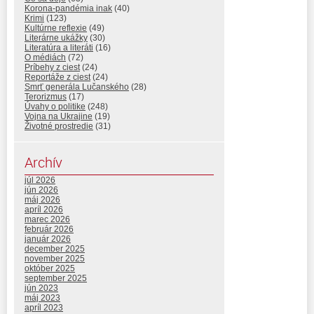
Korona-pandémia inak
(40)
Krimi
(123)
Kultúrne reflexie
(49)
Literárne ukážky
(30)
Literatúra a literáti
(16)
O médiách
(72)
Príbehy z ciest
(24)
Reportáže z ciest
(24)
Smrť generála Lučanského
(28)
Terorizmus
(17)
Úvahy o politike
(248)
Vojna na Ukrajine
(19)
Životné prostredie
(31)
Archív
júl 2026
jún 2026
máj 2026
apríl 2026
marec 2026
február 2026
január 2026
december 2025
november 2025
október 2025
september 2025
jún 2023
máj 2023
apríl 2023