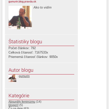
gumurin.blog.pravda.sk
Ako to vidím
Štatistiky blogu
Počet článkov: 792
Celková čítanosť: 7167533x
Priemerná čítanosť článkov: 9050x
Autor blogu
gumurin
Kategórie
Absurdity feminizmu
(14)
blogeri!
(5)
Čo sa deje
(63)