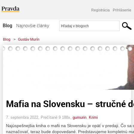
Registrácia
Prihlásenie
Blog
Najnovšie články
Najčítanejšie články
Blog
>
Gustáv Murín
Najkomentovanejšie články
Zoznam blogov
Komerčné blogy
Mafia na Slovensku – stručné dej
7. septembra 2022, Prečítané 9 188x,
gumurin
,
Krimi
Najúspešnejšia kniha o mafii na Slovensku je opäť v predaji. Čo sa
naznačovať, teraz bude dopovedané. Predstavujeme kompletnú mafi