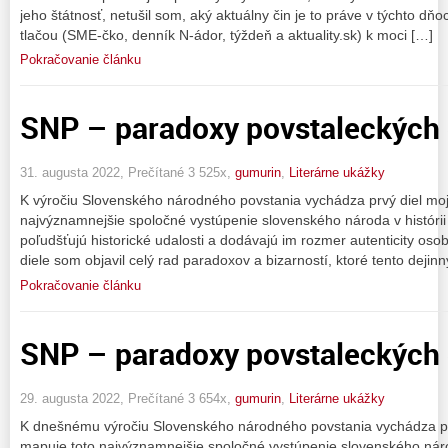
jeho štátnosť, netušil som, aký aktuálny čin je to práve v týchto d
tlačou (SME-čko, denník N-ádor, týždeň a aktuality.sk) k moci […]
Pokračovanie článku
SNP – paradoxy povstaleckých d
31. augusta 2022, Prečítané 3 525x,
gumurin
,
Literárne ukážky
K výročiu Slovenského národného povstania vychádza prvý diel mojej
najvýznamnejšie spoločné vystúpenie slovenského národa v histórii
poľudšťujú historické udalosti a dodávajú im rozmer autenticity osob
diele som objavil celý rad paradoxov a bizarností, ktoré tento dejinn
Pokračovanie článku
SNP – paradoxy povstaleckých d
29. augusta 2022, Prečítané 3 654x,
gumurin
,
Literárne ukážky
K dnešnému výročiu Slovenského národného povstania vychádza prvý 
mapuje toto najvýznamnejšie spoločné vystúpenie slovenského národ