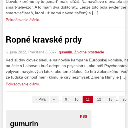
človek, ktorému by to „smart“ malo slúžiť. Na návšteve u priateľa s
smart-televízor. A to mám dva doktoráty. Lenže toto bola evidentne 
smart-tlačiareň, ktorá už nemá návod tlačený a […]
Pokračovanie článku
Ropné kravské prdy
6. júna 2022, Prečítané 6 637x,
gumurin
,
Životné prostredie
Keď súdny človek sleduje najnovšie kampane Európskej komisie, n
na čele s Lajnovou buď adepti na psychiatriu, ako náš Psychopatovi
vplyvom návykových látok, ako ten zúfalec, čo hrá Zelenského. Veď
že ľudská činnosť mení klímu je číry nezmysel: Zmena klímy je […]
Pokračovanie článku
« Prvá
«
...
9
10
11
12
13
...
20
RSS
gumurin